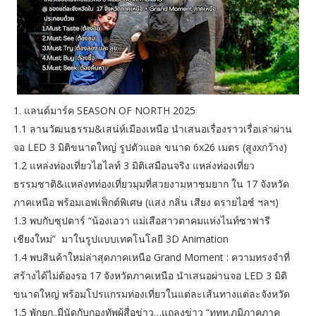
1. แลนด์มาร์ค SEASON OF NORTH 2025
1.1 ลานวัฒนธรรม&เสน่ห์เมืองเหนือ นำเสนอเรื่องราวเรื่อเล่าผ่าน
จอ LED 3 มิติขนาดใหญ่ รูปตัวแอล ขนาด 6x26 เมตร (สูงxกว้าง)
1.2 แหล่งท่องเที่ยวไฮไลท์ 3 มิติเสมือนจริง แหล่งท่องเที่ยว
ธรรมชาติ&แหล่งทท่องเที่ยวมุมที่สวยงามหาชมยาก ใน 17 จังหวัด
ภาคเหนือ พร้อมเอฟเฟ็กต์พิเศษ (แสง กลิ่น เสียง ดรายไอซ์ ฯลฯ)
1.3 พบกับซุปตาร์ “น้องเอวา แม่เสือสาวตาคมแห่งไนท์ซาฟารี
เชียงใหม่” มาในรูปแบบเทคโนโลยี 3D Animation
1.4 พบสินค้าใหม่ล่าสุดภาคเหนือ Grand Moment : ความทรงจำที่
สร้างได้ไม่ต้องรอ 17 จังหวัดภาคเหนือ นำเสนอผ่านจอ LED 3 มิติ
ขนาดใหญ่ พร้อมโปรแกรมท่องเที่ยวในแต่ละเส้นทางแต่ละจังหวัด
1.5 พักยก..มีนัดกับกองทัพผู้สื่อข่าว…แถลงข่าว “ททท.ภูมิภาคภาค