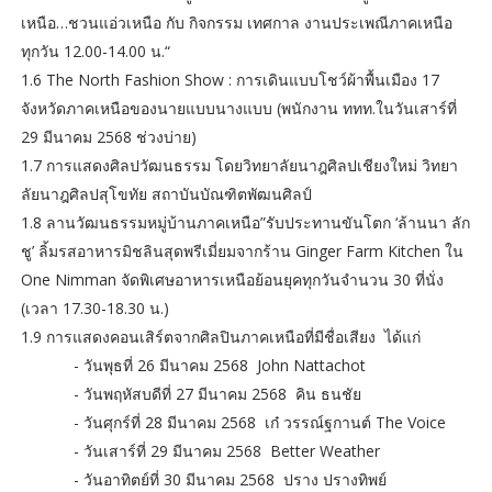
เหนือ…ชวนแอ่วเหนือ กับ กิจกรรม เทศกาล งานประเพณีภาคเหนือ
ทุกวัน 12.00-14.00 น.“
1.6 The North Fashion Show : การเดินแบบโชว์ผ้าพื้นเมือง 17
จังหวัดภาคเหนือของนายแบบนางแบบ (พนักงาน ททท.ในวันเสาร์ที่
29 มีนาคม 2568 ช่วงบ่าย)
1.7 การแสดงศิลปวัฒนธรรม โดยวิทยาลัยนาฎศิลปเชียงใหม่ วิทยา
ลัยนาฎศิลปสุโขทัย สถาบันบัณฑิตพัฒนศิลป์
1.8 ลานวัฒนธรรมหมู่บ้านภาคเหนือ”รับประทานขันโตก ‘ล้านนา ลัก
ชู’ ลิ้มรสอาหารมิชลินสุดพรีเมี่ยมจากร้าน Ginger Farm Kitchen ใน
One Nimman จัดพิเศษอาหารเหนือย้อนยุคทุกวันจำนวน 30 ที่นั่ง
(เวลา 17.30-18.30 น.)
1.9 การแสดงคอนเสิร์ตจากศิลปินภาคเหนือที่มีชื่อเสียง ได้แก่
- วันพุธที่ 26 มีนาคม 2568 John Nattachot
- วันพฤหัสบดีที่ 27 มีนาคม 2568 คิน ธนชัย
- วันศุกร์ที่ 28 มีนาคม 2568 เก๋ วรรณ์ฐกานต์ The Voice
- วันเสาร์ที่ 29 มีนาคม 2568 Better Weather
- วันอาทิตย์ที่ 30 มีนาคม 2568 ปราง ปรางทิพย์