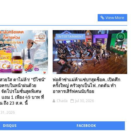
View More
ENTERTAINMENT
ิวสวยใส ตาไม่ล้า! “บีไชน์”
พ่อค้าซ่าแม่ค้าแซ่บ!!สุดช็อค..เปิดศึก
องครบในหน้าฝนด้วย
ครั้งใหญ่ ครัวลุกเป็นไฟ..กดดัน ทำ
 จัดโปรโมชั่นสุดพิเศษ
อาหารเสิร์ฟคนนับร้อย
 แถม 1 เพียง 49 บาท ที่
Chada
Jul 30, 2026
น ถึง 23 ส.ค. นี้
l 31, 2026
DISQUS
FACEBOOK