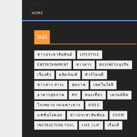
Pages
HOME
TAGS
ข่าวประชาสัมพันธ์
LIFESTYLE
ENTERTAINMENT
ข่าวสาร
BUSINESSธุรกิจ
เรื่องดีๆ
ผลิตภัณฑ์
ทัวร์ไหนดี
ข่าวสาร สาระ
สุขภาพ
เทคโนโลยี
อาหารสุขภาพ
MV
ท่องเที่ยว
เทรนด์ฮิต
โรงพยาบาลเฉพาะทาง
VIDEO
แฟชั่นไอดอล
ข่าวประชาสัมพันธ
ZOOM
INSTRUCTION TOOL
LIVE CLIP
เรื่องดี