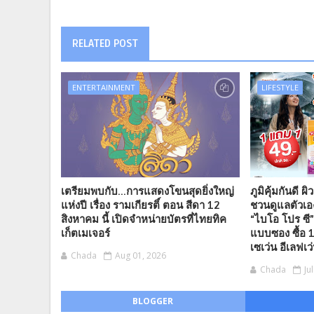
RELATED POST
ENTERTAINMENT
LIFESTYLE
เตรียมพบกับ...การแสดงโขนสุดยิ่งใหญ่
ภูมิคุ้มกันดี ผ
แห่งปี เรื่อง รามเกียรติ์ ตอน สีดา 12
ชวนดูแลตัวเ
สิงหาคม นี้ เปิดจำหน่ายบัตรที่ไทยทิค
“ไบโอ โปร ซี”
เก็ตเมเจอร์
แบบซอง ซื้อ 1
เซเว่น อีเลฟเว่
Chada
Aug 01, 2026
Chada
Ju
BLOGGER