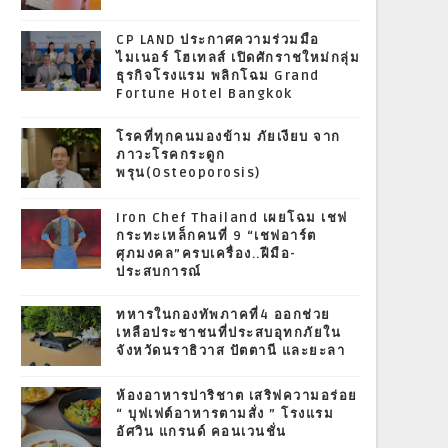
CP LAND ประกาศความร่วมมือ
ไมเนอร์ โฮเทลส์ เปิดศักราชใหม่กลุ่ม
ธุรกิจโรงแรม พลิกโฉม Grand
Fortune Hotel Bangkok
โรคที่ทุกคนมองข้าม ภัยเงียบ จาก
ภาวะโรคกระดูก
พรุน(Osteoporosis)
Iron Chef Thailand เผยโฉม เชฟ
กระทะเหล็กคนที่ 9 “เชฟอาร์ต
ศุภมงคล”ครบเครื่อง..ฝีมือ-
ประสบการณ์
ทหารในกองทัพภาคที่4 ออกช่วย
เหลือประชาชนที่ประสบอุทกภัยใน
จังหวัดนราธิวาส ปัตตานี และยะลา
ห้องอาหารปาริชาต เสริฟความอร่อย
“ บุฟเฟต์อาหารตามสั่ง ” โรงแรม
อัศวิน แกรนด์ คอนเวนชั่น