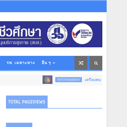
รพ. เฉพาะทาง
อื่น ๆ
เตรียมพบกับ...การแสดงโขนสุดยิ่งใหญ
ENTERTAINMENT
TOTAL PAGEVIEWS