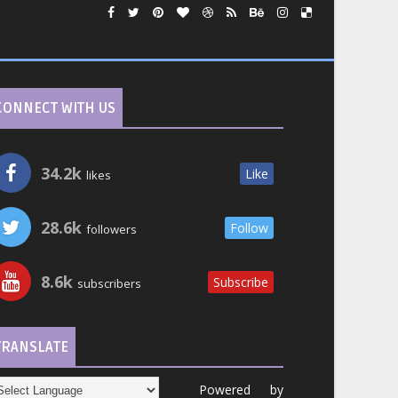
CONNECT WITH US
34.2k
Like
likes
28.6k
Follow
followers
8.6k
Subscribe
subscribers
TRANSLATE
Powered by