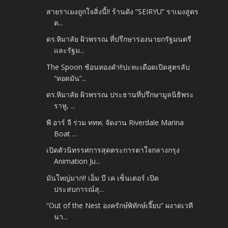
สายราเมงถูกใจสิ่งนี้!! ร้านดัง “SEIRYU” ราเมงสูตร
ต...
ดร.หิมาลัย ผิวพรรณ ที่ปรึกษารองนายกรัฐมนตรี
และรัฐม...
The Spoon ช้อนทองคำ!!ปะทะเดือดเปิดสูตรลับ
“ทอดมัน”...
ดร.หิมาลัย ผิวพรรณ ประธานที่ปรึกษามูลนิธิพระ
ราหู, ...
พี อาร์ จี ร่วม ททท. จัดงาน Riverdale Marina
Boat ...
เปิดตัวนิทรรศการสุดตระการตาใจกลางกรุง
Animation Ju...
มันใหญ่มาก!! เอ็ม บี เค เซ็นเตอร์ เปิด
ประสบการณ์สุ...
“Out of the Nest องครักษ์พิทักษ์เจี๊ยบ” ผงาดเวที
นา...