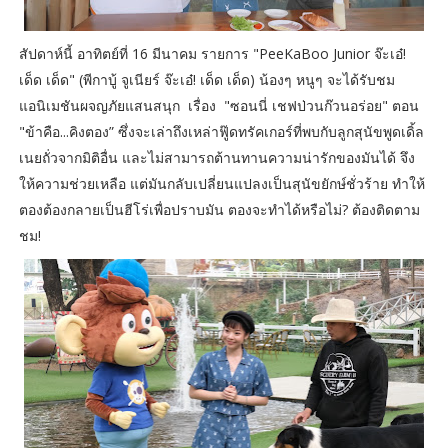
สัปดาห์นี้ อาทิตย์ที่ 16 มีนาคม รายการ "PeeKaBoo Junior จ๊ะเอ๋!
เด็ด เด็ด" (พีกาบู้ จูเนียร์ จ๊ะเอ๋! เด็ด เด็ด) น้องๆ หนูๆ จะได้รับชม
แอนิเมชันผจญภัยแสนสนุก เรื่อง "ซอนนี่ เชฟป่วนก๊วนอร่อย" ตอน
"ข้าคือ...คิงตอง” ซึ่งจะเล่าถึงเหล่าฟู๊ดทรัคเกอร์ที่พบกับลูกสุนัขพูดเดิ้ล
เนยถั่วจากมิติอื่น และไม่สามารถต้านทานความน่ารักของมันได้ จึง
ให้ความช่วยเหลือ แต่มันกลับเปลี่ยนแปลงเป็นสุนัขยักษ์ชั่วร้าย ทำให้
ตองต้องกลายเป็นฮีโร่เพื่อปราบมัน ตองจะทำได้หรือไม่? ต้องติดตาม
ชม!