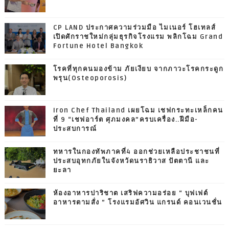
CP LAND ประกาศความร่วมมือ ไมเนอร์ โฮเทลส์
เปิดศักราชใหม่กลุ่มธุรกิจโรงแรม พลิกโฉม Grand
Fortune Hotel Bangkok
โรคที่ทุกคนมองข้าม ภัยเงียบ จากภาวะโรคกระดูก
พรุน(Osteoporosis)
Iron Chef Thailand เผยโฉม เชฟกระทะเหล็กคน
ที่ 9 “เชฟอาร์ต ศุภมงคล”ครบเครื่อง..ฝีมือ-
ประสบการณ์
ทหารในกองทัพภาคที่4 ออกช่วยเหลือประชาชนที่
ประสบอุทกภัยในจังหวัดนราธิวาส ปัตตานี และ
ยะลา
ห้องอาหารปาริชาต เสริฟความอร่อย “ บุฟเฟต์
อาหารตามสั่ง ” โรงแรมอัศวิน แกรนด์ คอนเวนชั่น