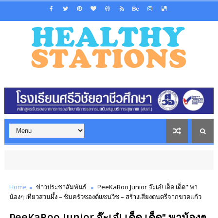
Home
ข่าวประชาสัมพันธ์
PeeKaBoo Junior จ๊ะเอ๋! เด็ด เด็ด" พา
น้องๆ เที่ยวสวนผึ้ง – ชิมครัวซองต์แซนวิช – สร้างเสียงดนตรีจากขวดแก้ว