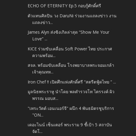
ECHO OF ETERNITY Ep.5 กอบกู้ศักดิ์ศรี
ตัวแทนศิลปิน วง DaruNi ร่วมงานแถลงข่าว งาน
แถลงข่าว...
James Alyn ส่งซิงเกิลล่าสุด “Show Me Your
Love” ...
KICE ร่วมขับเคลื่อน Soft Power ไทย ประกาศ
ความพร้อม...
สจล. พร้อมขับเคลื่อน โรงพยาบาลพระจอมเกล้า
เจ้าคุณทห...
Iron Chef !! เปิดศึกแห่งศักดิ์ศรี “สตรีตฟู้ดไทย ” ...
มูลนิธพระราหู นำโดย พลตำรวจโท ไตรรงค์ ผิว
พรรณ มอบส...
"เทระวัตต์ เอนเนอร์จี" ผนึก 4 พันธมิตรชูบริการ
"ON...
เดอะไนน์ เซ็นเตอร์ พระราม 9 ชี้เป้า 5 สถาบัน
จัดโ...