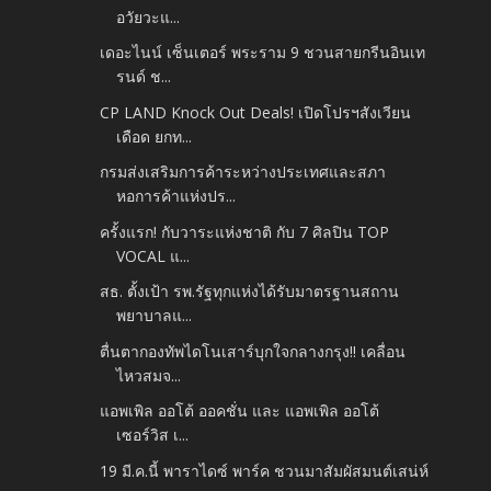
อวัยวะแ...
เดอะไนน์ เซ็นเตอร์ พระราม 9 ชวนสายกรีนอินเท
รนด์ ช...
CP LAND Knock Out Deals! เปิดโปรฯสังเวียน
เดือด ยกท...
กรมส่งเสริมการค้าระหว่างประเทศและสภา
หอการค้าแห่งปร...
ครั้งแรก! กับวาระแห่งชาติ กับ 7 ศิลปิน TOP
VOCAL แ...
สธ. ตั้งเป้า รพ.รัฐทุกแห่งได้รับมาตรฐานสถาน
พยาบาลแ...
ตื่นตากองทัพไดโนเสาร์บุกใจกลางกรุง!! เคลื่อน
ไหวสมจ...
แอพเพิล ออโต้ ออคชั่น และ แอพเพิล ออโต้
เซอร์วิส เ...
19 มี.ค.นี้ พาราไดซ์ พาร์ค ชวนมาสัมผัสมนต์เสน่ห์