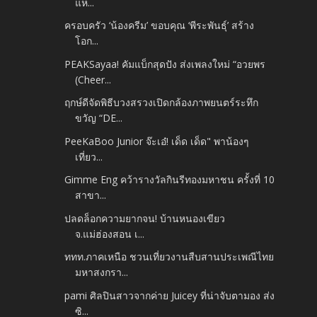
แห...
ครอบครัว ‘น้องครีม’ ขอบคุณ ‘พีระพันธุ์’ สร้าง
โอก...
PEAKSayaa! คัมแบ็กสุดปัง ส่งเพลงใหม่ “อวยพร
(Cheer...
ฤกษ์ดีจัดพิธีบวงสรวงเปิดกล้องภาพยนตร์ระทึก
ขวัญ “DE...
PeeKaBoo Junior จ๊ะเอ๋! เด็ด เด็ด" พาน้องๆ
เที่ยว...
Gimme Eng คว้ารางวัลกินรีทองมหาชน ครั้งที่ 10
สาขา...
ปลดล็อกความยากจน! บ้านหนองเขียว
จ.แม่ฮ่องสอน เ...
ททท.ภาคเหนือ ชวนเที่ยวงานสืบสานประเพณีไทย
มหาสงกรา...
pami ศิลปินสาวจากค่าย Juicey ที่น่าจับตามอง ส่ง
ซิ...