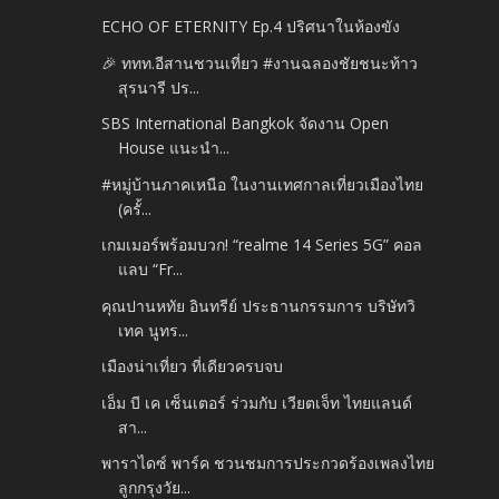
ECHO OF ETERNITY Ep.4 ปริศนาในห้องขัง
🎉 ททท.อีสานชวนเที่ยว #งานฉลองชัยชนะท้าว
สุรนารี ปร...
SBS International Bangkok จัดงาน Open
House แนะนำ...
#หมู่บ้านภาคเหนือ ในงานเทศกาลเที่ยวเมืองไทย
(ครั้...
เกมเมอร์พร้อมบวก! “realme 14 Series 5G” คอล
แลบ “Fr...
คุณปานหทัย อินทรีย์ ประธานกรรมการ บริษัทวิ
เทค นูทร...
เมืองน่าเที่ยว ที่เดียวครบจบ
เอ็ม บี เค เซ็นเตอร์ ร่วมกับ เวียตเจ็ท ไทยแลนด์
สา...
พาราไดซ์ พาร์ค ชวนชมการประกวดร้องเพลงไทย
ลูกกรุงวัย...