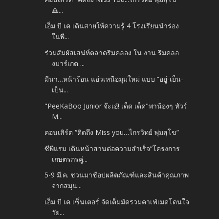
🙏...
เอ็ม บี เค เดินสายให้ความรู้ 4 โรงเรียนนำร่อง
ในพื...
ร่วมสัมผัสเสน่ห์ตลาดริมคลอง ใน งาน ริมคลอ
งมาร์เกต ...
มีนา…หน้าร้อน แอ่วเหนือมุมใหม่ แบบ ”อยู่-เย็น-
เป็น...
"PeeKaBoo Junior จ๊ะเอ๋! เด็ด เด็ด"พาน้องๆ ทัวร์
M...
คอนเสิร์ต “คิดถึง Miss you…ไกรวิทย์ พุ่มสุโข”
ซีพีแรม เดินหน้าสานต่อความสำเร็จ“โครงการ
เกษตรกรคู่...
5-9 มี.ค. ชวนมาช้อปผลิตภัณฑ์และสินค้าคุณภาพ
จากสมุน...
เอ็ม บี เค เซ็นเตอร์ จัดเต็มมัดรวมคาเฟ่เมดโดนใจ
วัย...