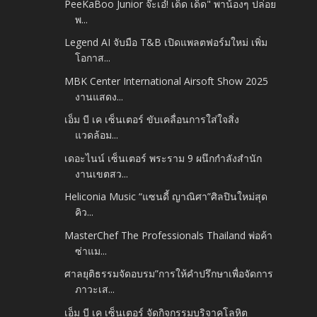
PeeKaBoo Junior จ๊ะเอ๋! เด็ด เด็ด" พาน้องๆ ปล่อย
พ...
Legend AI จับมือ T&B เปิดแพลตฟอร์มใหม่ เพิ่ม
โอกาส...
MBK Center International Airsoft Show 2025
งานแสดง...
เอ็ม บี เค เซ็นเตอร์ ขับเคลื่อนการใส่ใจสิ่ง
แวดล้อม...
เดอะไนน์ เซ็นเตอร์ พระราม 9 ผนึกกำลังสำนัก
งานเขตสว...
Heliconia Music “แซนดี้ ญาณิศา”ศิลปินใหม่สุด
คิว...
MasterChef The Professionals Thailand พ่อค้า
ซ่าแม...
ศาลยุติธรรมจัดอบรม”การให้คำปรึกษาเพื่อจัดการ
ภาวะเส...
เอ็ม บี เค เซ็นเตอร์ จัดกิจกรรมบริจาคโลหิต