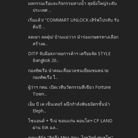
มหกรรมเรือและกิจกรรมทางน้ำ สุดยิ่งใหญ่ระดับ
ประเทศ ...
เริ่มแล้ว! "COMMART UNLOCK เสิร์ฟโปรสับ รับ
ต้นปี ...
ลดเผา ลดฝุ่น! บ้านแม่วาก นำร่องเกษตรทางเลือก
สร้างผ...
DITP จับมือสภาหอการค้าฯ เตรียมจัด STYLE
Bangkok 20...
กองทัพเรือ นำคณะสื่อมวลชนเยี่ยมชมหน่วย
กองทัพเรือ ใ...
ผู้ว่าฯ กทม. เปิดเวทีนวัตกรรมสีเขียว Fortune
Town...
เอ็ม บี เค เซ็นเตอร์ ผนึกกำลังพันธมิตรชั้นนำ
Eleph...
โซแอนด์ + รีเน่ ขอนแก่น คอนโดฯ CP LAND
ผ่าน EIA ฉล...
คอนเสิร์ต "คิดถึง Miss You...ไกรวิทย์ พุ่มสุโข"