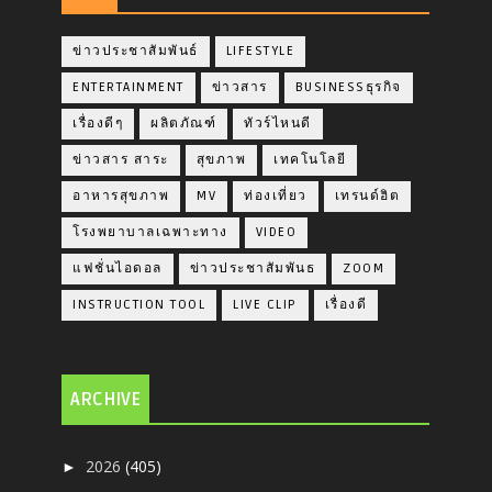
ข่าวประชาสัมพันธ์
LIFESTYLE
ENTERTAINMENT
ข่าวสาร
BUSINESSธุรกิจ
เรื่องดีๆ
ผลิตภัณฑ์
ทัวร์ไหนดี
ข่าวสาร สาระ
สุขภาพ
เทคโนโลยี
อาหารสุขภาพ
MV
ท่องเที่ยว
เทรนด์ฮิต
โรงพยาบาลเฉพาะทาง
VIDEO
แฟชั่นไอดอล
ข่าวประชาสัมพันธ
ZOOM
INSTRUCTION TOOL
LIVE CLIP
เรื่องดี
ARCHIVE
2026
(405)
►