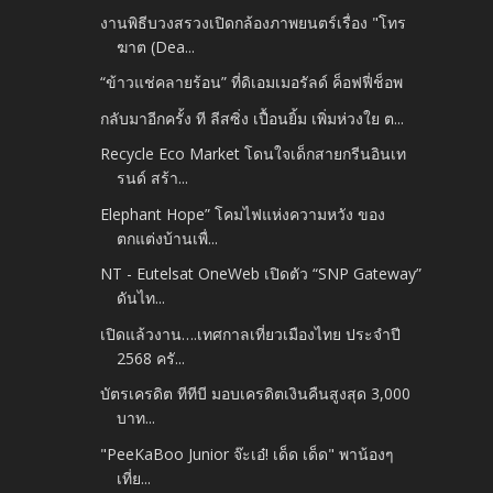
งานพิธีบวงสรวงเปิดกล้องภาพยนตร์เรื่อง "โทร
ฆาต (Dea...
“ข้าวแช่คลายร้อน” ที่ดิเอมเมอรัลด์ ค็อฟฟี่ช็อพ
กลับมาอีกครั้ง ที ลีสซิ่ง เปื้อนยิ้ม เพิ่มห่วงใย ต...
Recycle Eco Market โดนใจเด็กสายกรีนอินเท
รนด์ สร้า...
Elephant Hope” โคมไฟแห่งความหวัง ของ
ตกแต่งบ้านเพื่...
NT - Eutelsat OneWeb เปิดตัว “SNP Gateway”
ดันไท...
เปิดแล้วงาน….เทศกาลเที่ยวเมืองไทย ประจำปี
2568 ครั...
บัตรเครดิต ทีทีบี มอบเครดิตเงินคืนสูงสุด 3,000
บาท...
"PeeKaBoo Junior จ๊ะเอ๋! เด็ด เด็ด" พาน้องๆ
เที่ย...