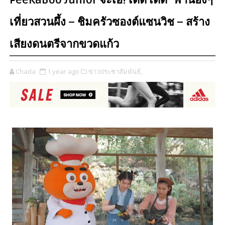
PeeKaBoo Junior จ๊ะเอ๋! เด็ด เด็ด" พาน้องๆ
เที่ยวสวนผึ้ง – ชิมครัวซองต์แซนวิช – สร้าง
เสียงดนตรีจากขวดแก้ว
Chada
1 year ago
ข่าวประชาสัมพันธ์,