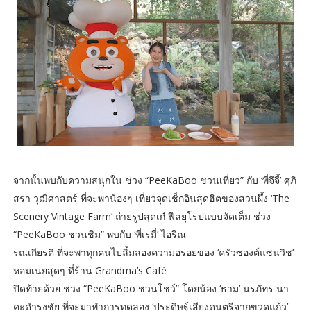
จากนั้นพบกับความสนุกใน ช่วง “PeeKaBoo ชวนเที่ยว” กับ ‘พี่จีจี้’ ศุภิ
สรา วุฒิศาสตร์ ที่จะพาน้องๆ เที่ยวจุดเช็กอินสุดฮิตของสวนผึ้ง ‘The
Scenery Vintage Farm’ ถ่ายรูปสุดเก๋ ฟีลยุโรปแบบจัดเต็ม ช่วง
“PeeKaBoo ชวนชิม” พบกับ ‘พี่เรมี่’ ไอริณ
รณเกียรติ ที่จะพาทุกคนไปลิ้มลองความอร่อยของ ‘ครัวซองต์แซนวิช’
หอมเนยสุดๆ ที่ร้าน Grandma’s Café
ปิดท้ายด้วย ช่วง “PeeKaBoo ชวนโชว์” โดยน้อง ‘ธาม’ นรภัทร นา
คะดำรงชัย ที่จะมาทำการทดลอง ‘ประดิษฐ์เสียงดนตรีจากขวดแก้ว’