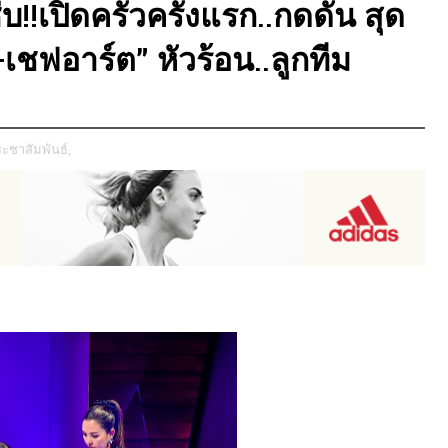
บ!!เปิดครัวครั้งแรก..กดดัน สุด
ฟอาร์ต” หัวร้อน..ลูกทีม
ะชาสัมพันธ์,