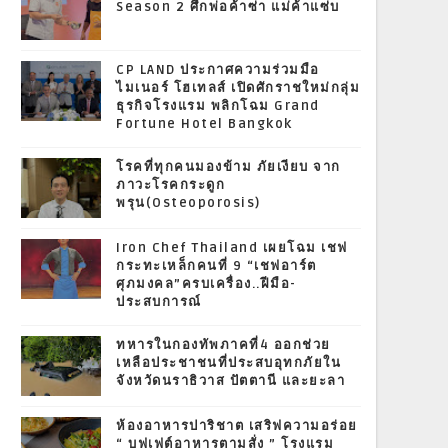
Season 2 ศึกพ่อค้าซ่า แม่ค้าแซ่บ
CP LAND ประกาศความร่วมมือ
ไมเนอร์ โฮเทลส์ เปิดศักราชใหม่กลุ่ม
ธุรกิจโรงแรม พลิกโฉม Grand
Fortune Hotel Bangkok
โรคที่ทุกคนมองข้าม ภัยเงียบ จาก
ภาวะโรคกระดูก
พรุน(Osteoporosis)
Iron Chef Thailand เผยโฉม เชฟ
กระทะเหล็กคนที่ 9 “เชฟอาร์ต
ศุภมงคล”ครบเครื่อง..ฝีมือ-
ประสบการณ์
ทหารในกองทัพภาคที่4 ออกช่วย
เหลือประชาชนที่ประสบอุทกภัยใน
จังหวัดนราธิวาส ปัตตานี และยะลา
ห้องอาหารปาริชาต เสริฟความอร่อย
“ บุฟเฟต์อาหารตามสั่ง ” โรงแรม