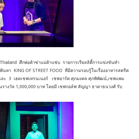
hailand ศึกพ่อค้าซ่าแม่ค้าแซ่บ รายการเรียลลิตี้การแข่งขันทำ
การเฟ้นหา KING OF STREET FOOD ที่มีความรอบรู้ในเรื่องอาหารสตรีต
 และ 3 เฮดเชฟเทรนเนอร์ เชฟอาร์ต ศุภมงคล ศุภพิพัฒน์,เชฟแพม
งินรางวัล 1,000,000 บาท โดยมี เชฟกอล์ฟ สัญญา ธาดาธนวงศ์ รับ