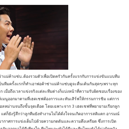
ซ่าแม่ค้าแซ่บ..ต้องรวมตัวเพื่อเปิดครัวกันครั้งแรกกับการแข่งขันแบบทีม
ทีมครั้งแรกก็ทำเอาพ่อค้าซ่าแม่ค้าแซ่บดูจะตื่นเต้นกันสุดๆเพราะทุก
 เมื่อถึงเวลาแข่งจริงแต่ละทีมต่างก็แบ่งหน้าที่ความรับผิดชอบเรื่องของ
อให้เมนูออกมาตามที่เฮดเชฟต้องการและทันเสิร์ฟให้กรรมการชิม แต่การ
สุดอลหม่านจนถึงขั้นจุดเดือด โดยเฉพาะจาก 3 เฮดเชฟที่พยายามเรียกลูก
่ก็ยังรู้สึกว่าลูกทีมยังทำงานไม่ได้ดั่งใจจนเกิดอาการสติแตก อารมณ์
บรรยากาศการแข่งเต็มไปด้วยความกดดันและความตึงเครียด ซึ่งการเปิด
หารกันออกมาได้ดีเพียงใด ทีมไหนจะทำได้ดีและทีมไหนทำได้น่าผิดหวัง