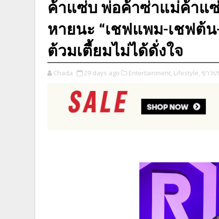
ค้าแซ่บ พ่อค้าซ่าแม่ค้าแซ่
หายนะ “เชฟแพม-เชฟต้น-เช
ต้วมเตี้ยมไม่ได้ดั่งใจ
Chada
29 days ago
Entertainment,
Lifestyle,
ข่าวปร