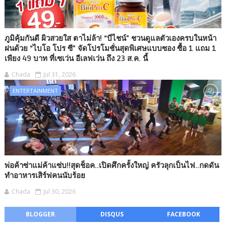
ภูมิคุ้มกันดี ผิวสวยใส ตาไม่ล้า! “บีไชน์” ชวนดูแลตัวเองครบในหน้า
ฝนด้วย “ไบโอ โปร ซี” จัดโปรโมชั่นสุดพิเศษแบบซอง ซื้อ 1 แถม 1
เพียง 49 บาท ที่เซเว่น อีเลฟเว่น ถึง 23 ส.ค. นี้
Chada
Jul 31, 2026
ENTERTAINMENT
พ่อค้าซ่าแม่ค้าแซ่บ!!สุดช็อค..เปิดศึกครั้งใหญ่ ครัวลุกเป็นไฟ..กดดัน
ทำอาหารเสิร์ฟคนนับร้อย
Chada
Jul 30, 2026
BLOGGER
DISQUS
FACEBOOK