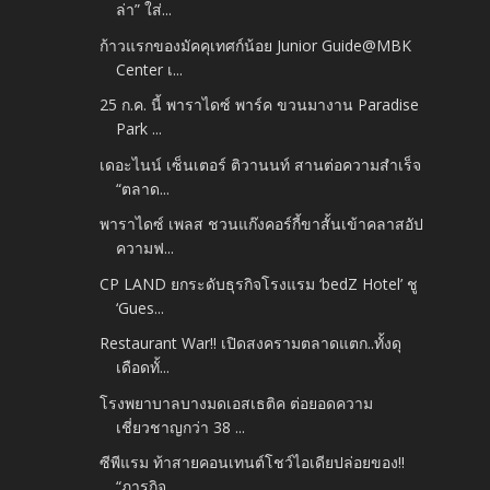
ล่า” ใส่...
ก้าวแรกของมัคคุเทศก์น้อย Junior Guide@MBK
Center เ...
25 ก.ค. นี้ พาราไดซ์ พาร์ค ขวนมางาน Paradise
Park ...
เดอะไนน์ เซ็นเตอร์ ติวานนท์ สานต่อความสำเร็จ
“ตลาด...
พาราไดซ์ เพลส ชวนแก๊งคอร์กี้ขาสั้นเข้าคลาสอัป
ความฟ...
CP LAND ยกระดับธุรกิจโรงแรม ‘bedZ Hotel’ ชู
‘Gues...
Restaurant War!! เปิดสงครามตลาดแตก..ทั้งดุ
เดือดทั้...
โรงพยาบาลบางมดเอสเธติค ต่อยอดความ
เชี่ยวชาญกว่า 38 ...
ซีพีแรม ท้าสายคอนเทนต์โชว์ไอเดียปล่อยของ!!
“ภารกิจ...