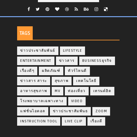
TAGS
ข่าวประชาสัมพันธ์
LIFESTYLE
ENTERTAINMENT
ข่าวสาร
BUSINESSธุรกิจ
เรื่องดีๆ
ผลิตภัณฑ์
ทัวร์ไหนดี
ข่าวสาร สาระ
สุขภาพ
เทคโนโลยี
อาหารสุขภาพ
MV
ท่องเที่ยว
เทรนด์ฮิต
โรงพยาบาลเฉพาะทาง
VIDEO
แฟชั่นไอดอล
ข่าวประชาสัมพันธ
ZOOM
INSTRUCTION TOOL
LIVE CLIP
เรื่องดี