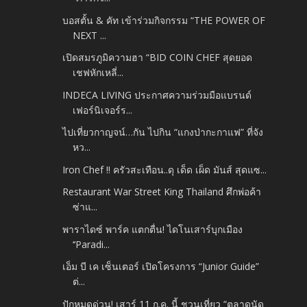
บอสตั้น & คัท เข้าร่วมกิจกรรม “THE POWER OF
NEXT ...
เปิดสมรภูมิความฮา “BID COIN CHEF สุดยอด
เชฟหักเหลี่...
INDECA LIVING ประกาศความร่วมมือแบรนด์
เฟอร์นิเจอร์ร...
ไปเที่ยวกาญจน์…กัน ไปกิน “แกงป่ากะกาแฟ” ที่จัง
หว...
Iron Chef !! ครัวสะเทือน..ดุ เด็ด เผ็ด มันส์ สุดแซ...
Restaurant War Street King Thailand ศึกพ่อค้า
ซ่าแ...
พาราไดซ์ พาร์ค แตกตื่น! ไดโนเสาร์บุกเมือง
‘‘Paradi...
เอ็ม บี เค เซ็นเตอร์ เปิดโครงการ “Junior Guide”
ต่...
ปักหมุดด่วน! เสาร์ 11 ก.ค. นี้ ชวนเที่ยว “ตลาดนัด