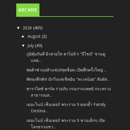
ARCHIVE
2026
(405)
▼
August
(2)
►
July
(43)
▼
ภูมิคุ้มกันดี ผิวสวยใส ตาไม่ล้า! “บีไชน์” ชวนดู
แลต...
พ่อค้าซ่าแม่ค้าแซ่บ!!สุดช็อค..เปิดศึกครั้งใหญ่ ...
พัทลุงคึกคัก! นักวิ่งแห่เช็คอิน “ทะเลน้อย” สัมผัส...
พาราไดซ์ พาร์ค ร่วมกับ กรมการแพทย์ กระทรวง
สาธารณส...
เดอะไนน์ เซ็นเตอร์ พระราม 9 ตอกย้ำ Family
Destina...
เดอะไนน์ เซ็นเตอร์ พระราม 9 ชวนเด็กๆ เปิด
โลกธรรมชา...