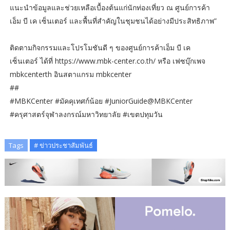
แนะนำข้อมูลและช่วยเหลือเบื้องต้นแก่นักท่องเที่ยว ณ ศูนย์การค้า
เอ็ม บี เค เซ็นเตอร์ และพื้นที่สำคัญในชุมชนได้อย่างมีประสิทธิภาพ”
ติดตามกิจกรรมและโปรโมชันดี ๆ ของศูนย์การค้าเอ็ม บี เค
เซ็นเตอร์ ได้ที่ https://www.mbk-center.co.th/ หรือ เฟซบุ๊กเพจ
mbkcenterth อินสตาแกรม mbkcenter
##
#MBKCenter #มัคคุเทศก์น้อย #JuniorGuide@MBKCenter
#ครุศาสตร์จุฬาลงกรณ์มหาวิทยาลัย #เขตปทุมวัน
Tags
# ข่าวประชาสัมพันธ์