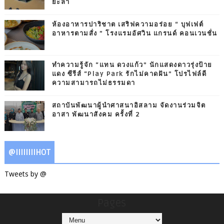
ยะลา
ห้องอาหารปาริชาต เสริฟความอร่อย “ บุฟเฟต์
อาหารตามสั่ง ” โรงแรมอัศวิน แกรนด์ คอนเวนชั่น
ทำความรู้จัก “แทน ดวงแก้ว” นักแสดงดาวรุ่งป้าย
แดง ซีรีส์ “Play Park รักไม่คาดฝัน” โปรไฟล์ดี
ความสามารถไม่ธรรมดา
สถาบันพัฒนาผู้นำศาสนาอิสลาม จัดงานร่วมจิต
อาสา พัฒนาสังคม ครั้งที่ 2
@IIIIIIIIHOT
Tweets by @
Pages