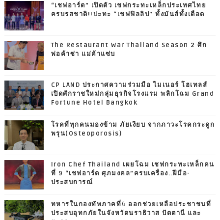
“เชฟอาร์ต” เปิดตัว เชฟกระทะเหล็กประเทศไทย
ครบรสชาติ!!ปะทะ “เชฟฟิลลิป” ทั้งมันส์ทั้งเดือด
The Restaurant War Thailand Season 2 ศึก
พ่อค้าซ่า แม่ค้าแซ่บ
CP LAND ประกาศความร่วมมือ ไมเนอร์ โฮเทลส์
เปิดศักราชใหม่กลุ่มธุรกิจโรงแรม พลิกโฉม Grand
Fortune Hotel Bangkok
โรคที่ทุกคนมองข้าม ภัยเงียบ จากภาวะโรคกระดูก
พรุน(Osteoporosis)
Iron Chef Thailand เผยโฉม เชฟกระทะเหล็กคน
ที่ 9 “เชฟอาร์ต ศุภมงคล”ครบเครื่อง..ฝีมือ-
ประสบการณ์
ทหารในกองทัพภาคที่4 ออกช่วยเหลือประชาชนที่
ประสบอุทกภัยในจังหวัดนราธิวาส ปัตตานี และ