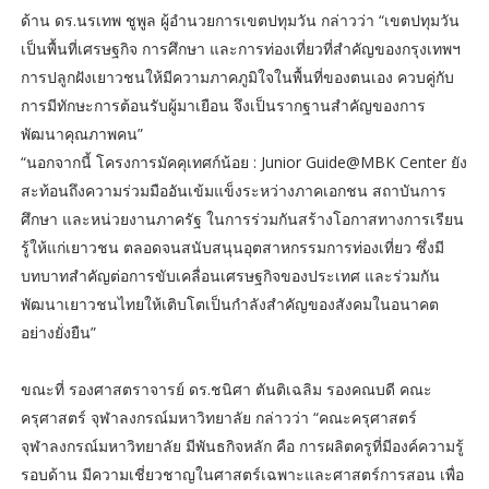
ด้าน ดร.นรเทพ ชูพูล ผู้อำนวยการเขตปทุมวัน กล่าวว่า “เขตปทุมวัน
เป็นพื้นที่เศรษฐกิจ การศึกษา และการท่องเที่ยวที่สำคัญของกรุงเทพฯ
การปลูกฝังเยาวชนให้มีความภาคภูมิใจในพื้นที่ของตนเอง ควบคู่กับ
การมีทักษะการต้อนรับผู้มาเยือน จึงเป็นรากฐานสำคัญของการ
พัฒนาคุณภาพคน”
“นอกจากนี้ โครงการมัคคุเทศก์น้อย : Junior Guide@MBK Center ยัง
สะท้อนถึงความร่วมมืออันเข้มแข็งระหว่างภาคเอกชน สถาบันการ
ศึกษา และหน่วยงานภาครัฐ ในการร่วมกันสร้างโอกาสทางการเรียน
รู้ให้แก่เยาวชน ตลอดจนสนับสนุนอุตสาหกรรมการท่องเที่ยว ซึ่งมี
บทบาทสำคัญต่อการขับเคลื่อนเศรษฐกิจของประเทศ และร่วมกัน
พัฒนาเยาวชนไทยให้เติบโตเป็นกำลังสำคัญของสังคมในอนาคต
อย่างยั่งยืน”
ขณะที่ รองศาสตราจารย์ ดร.ชนิศา ตันติเฉลิม รองคณบดี คณะ
ครุศาสตร์ จุฬาลงกรณ์มหาวิทยาลัย กล่าวว่า “คณะครุศาสตร์
จุฬาลงกรณ์มหาวิทยาลัย มีพันธกิจหลัก คือ การผลิตครูที่มีองค์ความรู้
รอบด้าน มีความเชี่ยวชาญในศาสตร์เฉพาะและศาสตร์การสอน เพื่อ