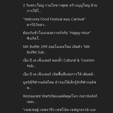
2 วันพระใหญ่ รวมใจชาวพุทธ สร้างบุญใหญ่ ด้วย
การให้โ...
"Heliconia Food Festival ตอน Carnival"
คาร์นิวัลคว...
ต้อนรับชั่วโมงแห่งความรักกับ “Happy Hour”
ซิงเกิลใ...
MK Buffet 299! ถอยโมเดลใหม่ เปิดตัว “MK
Buffet Sub...
เอ็ม บี เค เซ็นเตอร์ ตอกย้ำ Cultural & Tourism
Hub...
เอ็ม บี เค เซ็นเตอร์ เปิดพื้นที่แห่งการให้ เติมคลั...
มูลนิธิกีฬากอล์ฟไทย นำร่องให้เด็กรู้จักกีฬากอล์ฟ
ท...
Restaurant War!!เปิดแมตท์หยุดโลก เขย่าบัลลังก์
เฮดเ...
“เชฟเชษฐ์-เชฟจารึก-เชฟโน้ต-เชฟลูกจรรย์-เบล