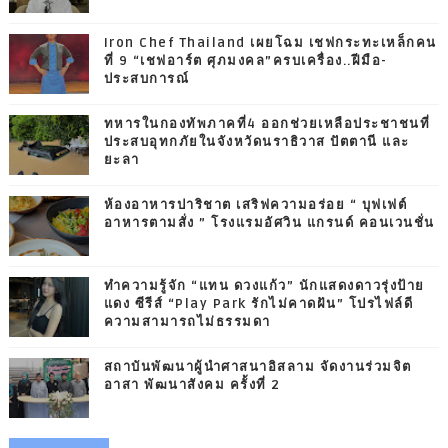
Iron Chef Thailand เผยโฉม เชฟกระทะเหล็กคน
ที่ 9 “เชฟอาร์ต ศุภมงคล”ครบเครื่อง..ฝีมือ-
ประสบการณ์
ทหารในกองทัพภาคที่4 ออกช่วยเหลือประชาชนที่
ประสบอุทกภัยในจังหวัดนราธิวาส ปัตตานี และ
ยะลา
ห้องอาหารปาริชาต เสริฟความอร่อย “ บุฟเฟต์
อาหารตามสั่ง ” โรงแรมอัศวิน แกรนด์ คอนเวนชั่น
ทำความรู้จัก “แทน ดวงแก้ว” นักแสดงดาวรุ่งป้าย
แดง ซีรีส์ “Play Park รักไม่คาดฝัน” โปรไฟล์ดี
ความสามารถไม่ธรรมดา
สถาบันพัฒนาผู้นำศาสนาอิสลาม จัดงานร่วมจิต
อาสา พัฒนาสังคม ครั้งที่ 2