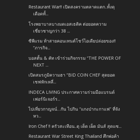
Restaurant War!! เปิดสงครามตลาดแตก..ทั้งดุ
เดือดทั้...
โรงพยาบาลบางมดเอสเธติค ต่อยอดความ
เชี่ยวชาญกว่า 38 ...
ซีพีแรม ท้าสายคอนเทนต์โชว์ไอเดียปล่อยของ!!
“ภารกิจ...
บอสตั้น & คัท เข้าร่วมกิจกรรม “THE POWER OF
NEXT ...
เปิดสมรภูมิความฮา “BID COIN CHEF สุดยอด
เชฟหักเหลี่...
INDECA LIVING ประกาศความร่วมมือแบรนด์
เฟอร์นิเจอร์ร...
ไปเที่ยวกาญจน์…กัน ไปกิน “แกงป่ากะกาแฟ” ที่จัง
หว...
Iron Chef !! ครัวสะเทือน..ดุ เด็ด เผ็ด มันส์ สุดแซ...
Restaurant War Street King Thailand ศึกพ่อค้า