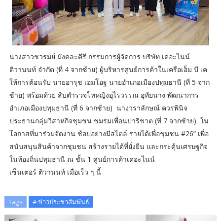
นางสาวชวรมย์ มังคละคีรี กรรมการผู้จัดการ บริษัท เดอะไนน์
ติวานนท์ จำกัด (ที่ 4 จากซ้าย) ผู้บริหารศูนย์การค้าในเครือเอ็ม บี เค
ให้การต้อนรับ นายอารุช เอมโอฐ นายอำเภอเมืองปทุมธานี (ที่ 5 จาก
ซ้าย) พร้อมด้วย สิบตำรวจโทหญิงอุไรวรรณ อุทัยนาง พัฒนาการ
อำเภอเมืองปทุมธานี (ที่ 6 จากซ้าย) นางวราลักษณ์ ควรพินิจ
ประธานกลุ่มวิสาหกิจชุมชน ชมรมเพื่อนปาริชาต (ที่ 7 จากซ้าย) ใน
โอกาสที่มาร่วมจัดงาน ช้อปอย่างมีสไตล์ รายได้เพื่อชุมชน #26” เพื่อ
สนับสนุนสินค้าจากชุมชน สร้างรายได้ที่ยั่งยืน และกระตุ้นเศรษฐกิจ
ในท้องถิ่นปทุมธานี ณ ชั้น 1 ศูนย์การค้าเดอะไนน์
เซ็นเตอร์ ติวานนท์ เมื่อเร็ว ๆ นี้
Tags
# ข่าวประชาสัมพันธ์