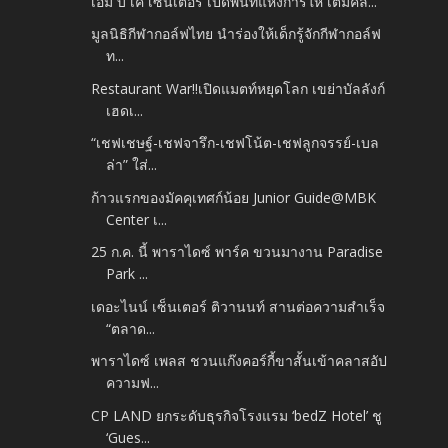
เอ็ม บี เค เซ็นเตอร์ เปิดพื้นที่แห่งการให้ เติมคลั...
มูลนิธิกีฬากอล์ฟไทย นำร่องให้เด็กรู้จักกีฬากอล์ฟ
ท...
Restaurant War!!เปิดแมตท์หยุดโลก เขย่าบัลลังก์
เฮดเ...
“เชฟเชษฐ์-เชฟจารึก-เชฟโน้ต-เชฟลูกจรรย์-เบล
ล่า” ใส่...
ก้าวแรกของมัคคุเทศก์น้อย Junior Guide@MBK
Center เ...
25 ก.ค. นี้ พาราไดซ์ พาร์ค ขวนมางาน Paradise
Park ...
เดอะไนน์ เซ็นเตอร์ ติวานนท์ สานต่อความสำเร็จ
“ตลาด...
พาราไดซ์ เพลส ชวนแก๊งคอร์กี้ขาสั้นเข้าคลาสอัป
ความฟ...
CP LAND ยกระดับธุรกิจโรงแรม ‘bedZ Hotel’ ชู
‘Gues...