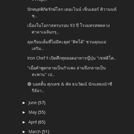
ปักหมุดพิกัดรักษ์โลก เดอะไนน์ เซ็นเตอร์ ติวานนท์
ช...
เนื่องในโอกาสครบรอบ 93 ปี โรงมหรสพหลวง
ศาลาเฉลิมกรุ...
ลุยเรียนเต็มที่ไม่มีสะดุด! “คิทโด้” ชวนคุณแม่
เสริม...
Iron Chef !! เปิดศึกสุดยอดอาหารญี่ปุ่น “เชฟฮิโต...
"เมื่อคำพูดกลายเป็นกำแพง ล่ามจึงกลายเป็น
สะพาน" เป...
🟢 บอสตั้น ศุภเดช & คัท ธนวัฒน์ นักแสดงนำซี
รีส์อา...
June
(57)
►
May
(55)
►
April
(65)
►
March
(51)
►