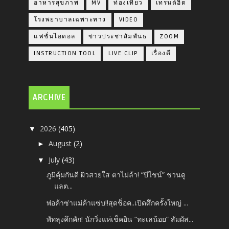
อาหารสุขภาพ
MV
ท่องเที่ยว
เทรนด์ฮิต
โรงพยาบาลเฉพาะทาง
VIDEO
แฟชั่นไอดอล
ข่าวประชาสัมพันธ
ZOOM
INSTRUCTION TOOL
LIVE CLIP
เรื่องดี
ARCHIVE
2026
(405)
▼
August
(2)
►
July
(43)
▼
ภูมิคุ้มกันดี ผิวสวยใส ตาไม่ล้า! “บีไชน์” ชวนดู
แลต...
พ่อค้าซ่าแม่ค้าแซ่บ!!สุดช็อค..เปิดศึกครั้งใหญ่ ...
พัทลุงคึกคัก! นักวิ่งแห่เช็คอิน “ทะเลน้อย” สัมผัส...