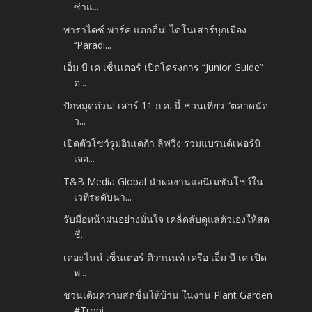
ซ่าแ...
พาราไดซ์ พาร์ค แตกตื่น! ไดโนเสาร์บุกเมือง
‘‘Paradi...
เอ็ม บี เค เซ็นเตอร์ เปิดโครงการ “Junior Guide”
ต่...
ปักหมุดด่วน! เสาร์ 11 ก.ค. นี้ ชวนเที่ยว “ตลาดนัด
ว...
เปิดตัวโชว์รูมอินเดก้า ลิฟวิ่ง รวมแบรนด์เฟอร์นิ
เจอ...
T&B Media Global นำผลงานแอนิเมชันโชว์ใน
เวทีระดับนา...
รับมือหน้าฝนอย่างมั่นใจ เคล็ดลับดูแลตัวเองให้สด
ชื่...
เดอะไนน์ เซ็นเตอร์ ติวานนท์ เครือ เอ็ม บี เค เปิด
พ...
ชวนเติมความสดชื่นให้บ้าน ในงาน Plant Garden
#Tropi...