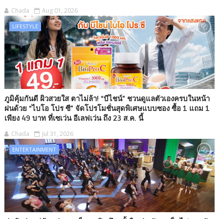
Chada
Aug 01, 2026
LIFESTYLE
ภูมิคุ้มกันดี ผิวสวยใส ตาไม่ล้า! “บีไชน์” ชวนดูแลตัวเองครบในหน้า
ฝนด้วย “ไบโอ โปร ซี” จัดโปรโมชั่นสุดพิเศษแบบซอง ซื้อ 1 แถม 1
เพียง 49 บาท ที่เซเว่น อีเลฟเว่น ถึง 23 ส.ค. นี้
Chada
Jul 31, 2026
ENTERTAINMENT