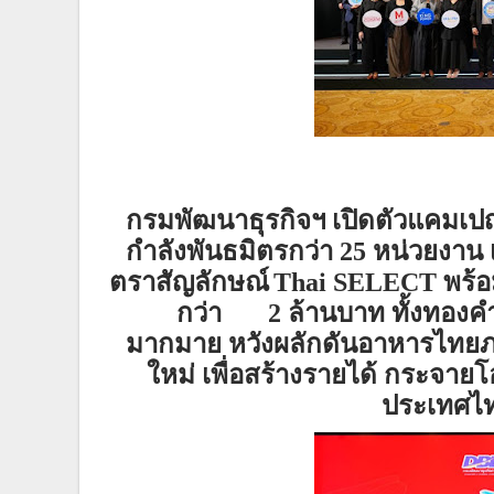
กรมพัฒนาธุรกิจฯ
เปิดตัวแคมเป
กำลังพันธมิตรกว่า 25 หน่วยงาน
ตราสัญลักษณ์
Thai SELECT
พร้
กว่า
2 ล้านบาท
ทั้ง
ทองคำ
มากมาย
หวังผลักดันอาหารไทย
ภ
ใหม่
เพื่อ
ส
ร้างรายได้ กระจายโ
ประเทศไทย