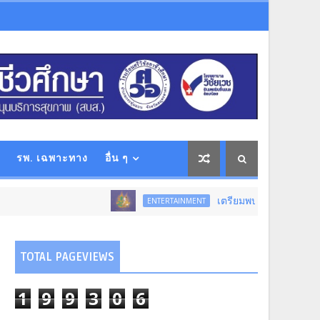
รพ. เฉพาะทาง
อื่น ๆ
เตรียมพบกับ...การแสดงโขนสุดยิ่งใหญ
ENTERTAINMENT
TOTAL PAGEVIEWS
1
9
9
3
0
6