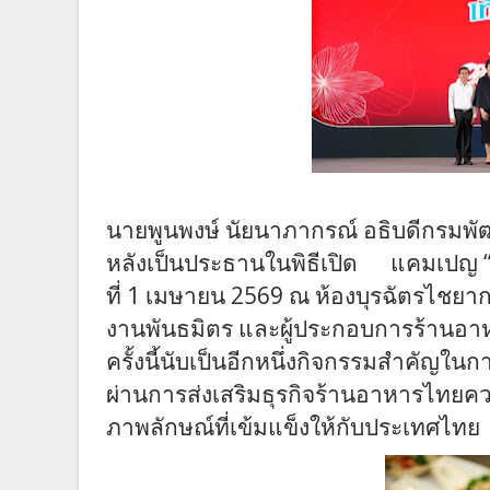
นายพูนพงษ์ นัยนาภากรณ์ อธิบดีกรมพั
หลัง
เป็นประธาน
ใน
พิธีเปิด
แคมเปญ “เ
ที่
1
เมษายน
2569
ณ
ห้องบุรฉัตรไชยา
งานพันธมิตร
และ
ผู้ประกอบการร้านอา
ครั้ง
นี้
นับเป็นอีกหนึ่งกิจกรรมสำคัญ
ในก
ผ่านการส่งเสริมธุรกิจร้านอาหารไทยคว
ภาพลักษณ์ที่เข้มแข็งให้กับประเทศไทย