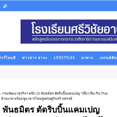
ัวร์ไหนดี
ข่าวสาร สาระ
LIFESTYLES
อาหาร
เทรนด์ฮิต
กรมพัฒนาธุรกิจฯ ผนึก 25 พันธมิตร ตัดริบบิ้นแคมเปญ “เที่ยว ฟิน กิน Thai
 2 ล้านบาท พร้อมชูอาหารไทยสู่เศรษฐกิจสร้างสรรค์
 พันธมิตร ตัดริบบิ้นแคมเปญ