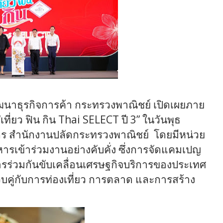
ฒนาธุรกิจการค้า กระทรวงพาณิชย์
เปิดเผย
ภาย
ที่ยว ฟิน
กิน
Thai SELECT
ปี
3”
ใน
วัน
พุธ
กร
สำนักงานปลัดกระทรวงพาณิชย์
โดยมีหน่วย
หารเข้าร่วมงานอย่าง
คับคั่ง
ซึ่งการจัด
แคมเปญ
าร
ร่วม
กัน
ขับเคลื่อนเศรษฐกิจบริการของประเทศ
บคู่กับการท่องเที่ยว การตลาด และการสร้าง