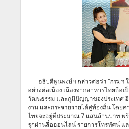
อธิบดี
พูนพงษ์
ฯ
กล่าวต่อว่า
“
กร
มฯ
ใ
อย่างต่อเนื่อง เนื่องจากอาหารไทยถือเป
วัฒนธรรม และภูมิปัญญาของประเทศ อีก
งาน
และกระจายรายได้สู่ท้องถิ่น โดย
ไทยจะอยู่ที่ประมาณ 7 แสนล้านบาท
พร้
รุกผ่านสื่อออนไลน์ รายการโทรทัศน์ แ