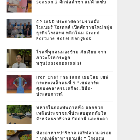
Season 2 ศึกพ่อค้าซ่า แม่ค้าแซ่บ
CP LAND ประกาศความร่วมมือ
ไมเนอร์ โฮเทลส์ เปิดศักราชใหม่กลุ่ม
ธุรกิจโรงแรม พลิกโฉม Grand
Fortune Hotel Bangkok
โรคที่ทุกคนมองข้าม ภัยเงียบ จาก
ภาวะโรคกระดูก
พรุน(Osteoporosis)
Iron Chef Thailand เผยโฉม เชฟ
กระทะเหล็กคนที่ 9 “เชฟอาร์ต
ศุภมงคล”ครบเครื่อง..ฝีมือ-
ประสบการณ์
ทหารในกองทัพภาคที่4 ออกช่วย
เหลือประชาชนที่ประสบอุทกภัยใน
จังหวัดนราธิวาส ปัตตานี และยะลา
ห้องอาหารปาริชาต เสริฟความอร่อย
“ บุฟเฟต์อาหารตามสั่ง ” โรงแรม