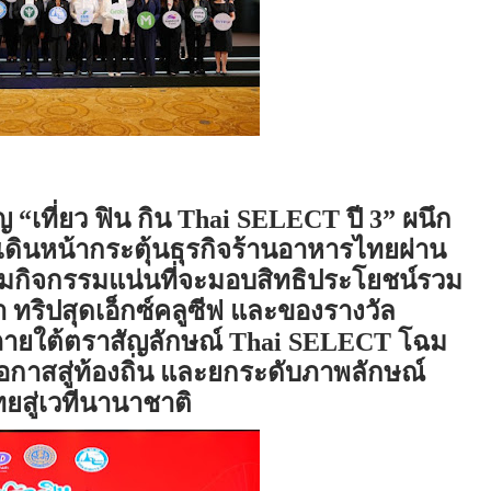
ญ
“
เที่ยว ฟิน กิน
Thai SELECT
ปี 3
”
ผนึก
เดินหน้ากระตุ้น
ธุรกิจร้านอาหารไทย
ผ่าน
อม
กิจกรรมแน่นที่จะ
มอบสิทธิประโยชน์รวม
 ทริปสุดเอ็กซ์คลูซีฟ และของรางวัล
ายใต้
ตราสัญลักษณ์
Thai SELECT
โฉม
อกาสสู่ท้องถิ่น และยกระดับภาพลักษณ์
สู่เวที
นานาชาติ