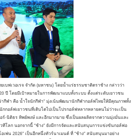
ัท ไทยเบฟเวอเรจ จำกัด (มหาชน) โดยน้ำแร่ธรรมชาติตราช้าง กล่าวว่า
20 ปี โดยมีเป้าหมายในการพัฒนาแบบทั้งระบบ ตั้งแต่ระดับเยาวชน
ากีฬา คือ น้ำใจนักกีฬา” มุ่งเน้นพัฒนานักกีฬากอล์ฟไทยให้มีคุณภาพทั้ง
นักกอล์ฟเยาวชนที่เติบโตไปเป็นโปรกอล์ฟหลากหลายคนไม่ว่าจะเป็น
วอร์-นิติธร ทิพย์พงษ์ และอีกมากมาย ซึ่งเป็นผลผลิตจากความมุ่งมั่นและ
วทีโลก นอกจากนี้ “ช้าง” ยังมีการจัดและสนับสนุนการแข่งขันกอล์ฟอ
เพ่น 2026” เป็นอีกหนึ่งทัวร์นาเมนต์ ที่ “ช้าง” สนับสนุนมาอย่าง