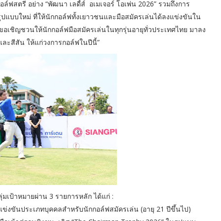
นกอล์ฟสตรี อย่าง “พัฒนา เลดี้ส์ อเมเจอร์ โอเพ่น 2026” รวมถึงการ
รูปแบบใหม่ ที่ให้นักกอล์ฟทั้งเยาวชนและมือสมัครเล่นได้ลงแข่งขันใน
็ขอเชิญชวนให้นักกอล์ฟมือสมัครเล่นในทุกรุ่นอายุทั่วประเทศไทย มาลง
ละสีสัน ให้แก่วงการกอล์ฟในปีนี้”
ุ่มเป้าหมายผ่าน 3 รายการหลัก ได้แก่ :
่งขันประเภทบุคคลสำหรับนักกอล์ฟสมัครเล่น (อายุ 21 ปีขึ้นไป)