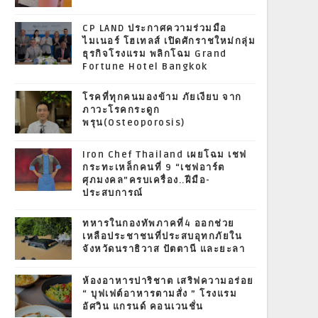
CP LAND ประกาศความร่วมมือ
ไมเนอร์ โฮเทลส์ เปิดศักราชใหม่กลุ่ม
ธุรกิจโรงแรม พลิกโฉม Grand
Fortune Hotel Bangkok
โรคที่ทุกคนมองข้าม ภัยเงียบ จาก
ภาวะโรคกระดูก
พรุน(Osteoporosis)
Iron Chef Thailand เผยโฉม เชฟ
กระทะเหล็กคนที่ 9 “เชฟอาร์ต
ศุภมงคล”ครบเครื่อง..ฝีมือ-
ประสบการณ์
ทหารในกองทัพภาคที่4 ออกช่วย
เหลือประชาชนที่ประสบอุทกภัยใน
จังหวัดนราธิวาส ปัตตานี และยะลา
ห้องอาหารปาริชาต เสริฟความอร่อย
“ บุฟเฟต์อาหารตามสั่ง ” โรงแรม
อัศวิน แกรนด์ คอนเวนชั่น