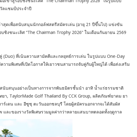
ฝีมือเข้าสู่รอบชิงชนะเลิศ “The Chairman Trophy 2026” ในรูปแบบ
งวัลแชมป์ประจำปี
ดเพื่อสนับสนุนนักกอล์ฟสตรีสมัครเล่น (อายุ 21 ปีขึ้นไป) แข่งขัน
าสู่รอบชิงชนะเลิศ “The Chairman Trophy 2026” ในเดือนกันยายน 2569
่ (Duo) ที่เน้นความสามัคคีและกลยุทธ์การเล่น ในรูปแบบ One-Day
ความพิเศษที่เปิดโอกาสให้เยาวชนสามารถจับคู่กับผู้ใหญ่ได้ เพื่อส่งเสริม
สนับสนุนอย่างเป็นทางการจากพันธมิตรชั้นนำ อาทิ น้ำแร่ธรรมชาติ
พัทยา, TaylorMade Golf Thailand By CCK Group, ผลิตภัณฑ์ยาดม ยา
าร์เดน และ อีซูซุ ตะวันออกชลบุรี โดยผู้สมัครนอกจากจะได้สัมผัส
 Draw และของรางวัลพิเศษรวมมูลค่ากว่าหลายแสนบาทตลอดทั้งฤดูกาล