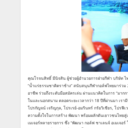
คุณโรจนสิทธิ์ มีนิจสิน ผู้ช่วยผู้อำนวยการฝ่ายกีฬา บริษ
“น้ำแร่ธรรมชาติตราช้าง” สนับสนุนกีฬากอล์ฟไทยมาร่วม 
อาชีพ ร่วมถึงระดับมือสมัครเล่น ผ่านแนวคิดในการ “มากกว่
ในและนอกสนาม ตลอดระยะเวลากว่า 18 ปีที่ผ่านมา เรามี
โปรกัญจน์ เจริญกุล, โปรเรย์-อมรินทร์ กรัยวิเชียร, โปรฟีเ
ความตั้งใจในการสร้าง พัฒนา พร้อมผลักดันเยาวชนไทยสู่เ
เมเจอร์หลายรายการ ซึ่ง “พัฒนา กอล์ฟ ชาเลนจ์ อเมเจอร์ โอ