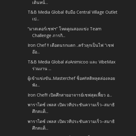
เดินหน้...
T&B Media Global จับมือ Central Village Outlet
เป...
“มาสเตอร์เชฟฯ” โหดคูณสองแข่ง Team
Challenge ภารกิ...
Iron Chef !! เดือดนรกแตก ..ครัวลุกเป็นไฟ “เชฟ
อ๊อ...
T&B Media Global ส่งAnimicoo และ VibeMax
ร่วมงาน ...
ผู้เข้าแข่งขัน..Masterchef ช็อค!!สติหลุดล่องลอย
พัง...
Iron Chef!! เปิดศึกสายอาจารย์เชฟสุดเฟี้ยว อ...
พาราไดซ์ เพลส เปิดเวทีประชันความเร็ว–สมาธิ
ศึกสแต็...
พาราไดซ์ เพลส เปิดเวทีประชันความเร็ว–สมาธิ
ศึกสแต็...