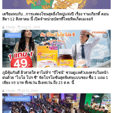
เตรียมพบกับ...การแสดงโขนสุดยิ่งใหญ่แห่งปี เรื่อง รามเกียรติ์ ตอน
สีดา 12 สิงหาคม นี้ เปิดจำหน่ายบัตรที่ไทยทิคเก็ตเมเจอร์
Chada
Aug 01, 2026
LIFESTYLE
ภูมิคุ้มกันดี ผิวสวยใส ตาไม่ล้า! “บีไชน์” ชวนดูแลตัวเองครบในหน้า
ฝนด้วย “ไบโอ โปร ซี” จัดโปรโมชั่นสุดพิเศษแบบซอง ซื้อ 1 แถม 1
เพียง 49 บาท ที่เซเว่น อีเลฟเว่น ถึง 23 ส.ค. นี้
Chada
Jul 31, 2026
ENTERTAINMENT