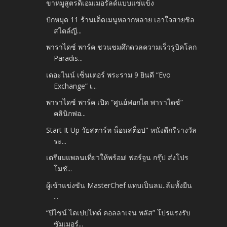
ขาหมูสูตรดิเอมเมอรัลด์แบบแช่แข็ง
ปักหมุด 11 ร้านเด็ดเมนูหลากหลาย เอาใจสายชิล
สไตล์ญี...
พาราไดซ์ พาร์ค ชวนชมศึกดวลความเร็วรูบิคโลก
Paradis...
เดอะไนน์ เซ็นเตอร์ พระราม 9 ยินดี “Evo
Exchange” เ...
พาราไดซ์ พาร์ค เปิด “ศูนย์ฟอกไต พาราไดซ์”
คลินิกฟอ...
Start It Up วัยสตาร์ท น็อนสต็อป" หนังดีกรีรางวัล
ระ...
เตรียมแพลนเที่ยวให้พร้อม! ฟอร์จูน กรุ๊ป ส่งโปร
โมชั...
ผู้เข้าแข่งขัน MasterChef แทบเป็นลม..ล้มทั้งยืน
...
“บีไชน์ ไดเปปไทด์ คอลลาเจน พลัส” โปรแรงรับ
ซัมเมอร์...