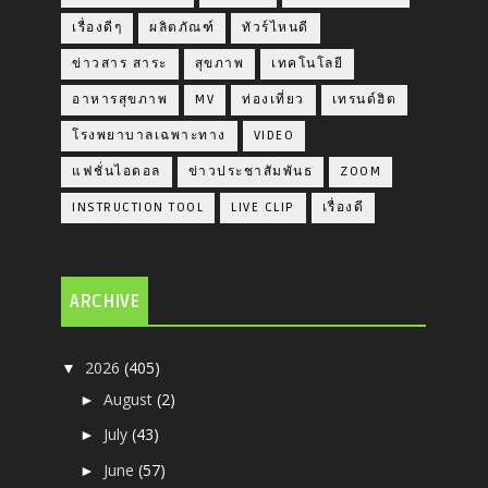
เรื่องดีๆ
ผลิตภัณฑ์
ทัวร์ไหนดี
ข่าวสาร สาระ
สุขภาพ
เทคโนโลยี
อาหารสุขภาพ
MV
ท่องเที่ยว
เทรนด์ฮิต
โรงพยาบาลเฉพาะทาง
VIDEO
แฟชั่นไอดอล
ข่าวประชาสัมพันธ
ZOOM
INSTRUCTION TOOL
LIVE CLIP
เรื่องดี
ARCHIVE
2026
(405)
▼
August
(2)
►
July
(43)
►
June
(57)
►