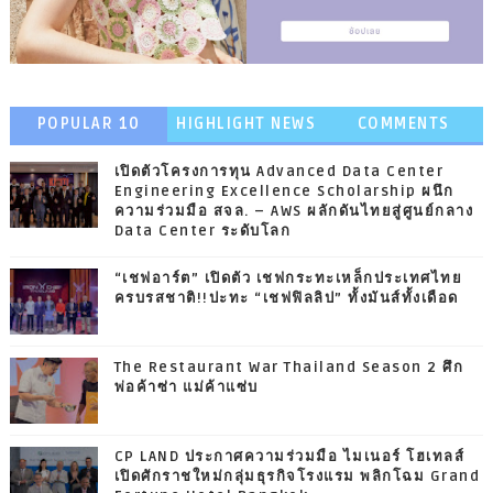
POPULAR 10
HIGHLIGHT NEWS
COMMENTS
เปิดตัวโครงการทุน Advanced Data Center
Engineering Excellence Scholarship ผนึก
ความร่วมมือ สจล. – AWS ผลักดันไทยสู่ศูนย์กลาง
Data Center ระดับโลก
“เชฟอาร์ต” เปิดตัว เชฟกระทะเหล็กประเทศไทย
ครบรสชาติ!!ปะทะ “เชฟฟิลลิป” ทั้งมันส์ทั้งเดือด
The Restaurant War Thailand Season 2 ศึก
พ่อค้าซ่า แม่ค้าแซ่บ
CP LAND ประกาศความร่วมมือ ไมเนอร์ โฮเทลส์
เปิดศักราชใหม่กลุ่มธุรกิจโรงแรม พลิกโฉม Grand