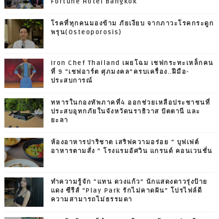
Fortune Hotel Bangkok
โรคที่ทุกคนมองข้าม ภัยเงียบ จากภาวะโรคกระดูก
พรุน(Osteoporosis)
Iron Chef Thailand เผยโฉม เชฟกระทะเหล็กคน
ที่ 9 “เชฟอาร์ต ศุภมงคล”ครบเครื่อง..ฝีมือ-
ประสบการณ์
ทหารในกองทัพภาคที่4 ออกช่วยเหลือประชาชนที่
ประสบอุทกภัยในจังหวัดนราธิวาส ปัตตานี และ
ยะลา
ห้องอาหารปาริชาต เสริฟความอร่อย “ บุฟเฟต์
อาหารตามสั่ง ” โรงแรมอัศวิน แกรนด์ คอนเวนชั่น
ทำความรู้จัก “แทน ดวงแก้ว” นักแสดงดาวรุ่งป้าย
แดง ซีรีส์ “Play Park รักไม่คาดฝัน” โปรไฟล์ดี
ความสามารถไม่ธรรมดา