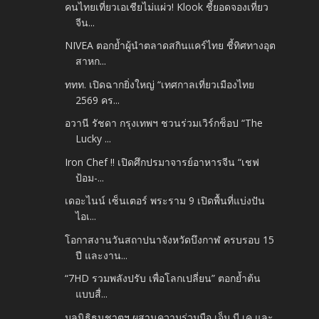
คนไทยเที่ยวเอเชียไม่แผ่ว! Klook ชี้ยอดจองเที่ยว
จีน...
NIVEA ตอกย้ำผู้นำตลาดสกินแคร์ไทย ชี้ทิศทางอุต
สาหก...
ททท. เปิดฉากยิ่งใหญ่ “เทศกาลเที่ยวเมืองไทย
2569 คร...
อวานี รัชดา กรุงเทพฯ ชวนร่วมเวิร์กช็อป “The
Lucky ...
Iron Chef !! เปิดศึกปรมาจารย์อาหารจีน “เชฟ
ป้อม-...
เดอะไนน์ เซ็นเตอร์ พระราม 9 เปิดพื้นที่แบ่งปัน
ไอเ...
โอกาสงานวันสถาปนาจังหวัดบึงกาฬ ครบรอบ 15
ปี และงาน...
“7HD รวมพลังปรับ เพื่อโลกเปลี่ยน” ตอกย้ำต้น
แบบสื่...
มูลนิธิธนชาตฯ ผสานความร่วมมือ เอ็ม บี เค และ