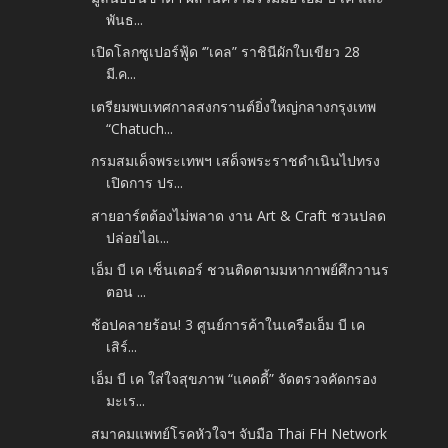
พันธ...
เปิดโลกซูเปอร์ฟู้ด ‘”เคล” ราชินีผักใบเขียว 28
มี.ค...
เตรียมพบเทศกาลสงกรานต์ยิ่งใหญ่กลางกรุงเทพ
“Chatuch...
กรมสมเด็จพระเทพฯ เสด็จพระราชดำเนินไปทรง
เปิดการ ปร...
สายอาร์ตต้องไม่พลาด งาน Art & Craft ชวนปลด
ปล่อยไอเ...
เอ็ม บี เค เซ็นเตอร์ ชวนติดตามมหากาพย์ศึกวานร
ตอน ...
ช้อปคลายร้อน! 3 ศูนย์การค้าในเครือเอ็ม บี เค
เสิร์...
เอ็ม บี เค ใส่ใจสุขภาพ “แคดดี้” จัดตรวจคัดกรอง
มะเร...
สมาคมแพทย์โรคหัวใจฯ จับมือ Thai FH Network