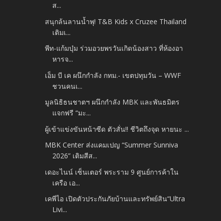
ส...
สนุกล้นลานน้ำพุ! T&B Kids x Cruzee Thailand
เติมเ...
พีท-แก้มบุ๋ม ร่วมอวยพรวันเกิดน้องสาว ที่ห้องอา
หารจ...
เอ็ม บี เค ผนึกกำลัง กทม.- เขตปทุมวัน – WWF
ชวนคนเ...
มูลนิธิธนชาตฯ ผนึกกำลัง MBK และพันธมิตร
แจกฟรี “มะ...
ผู้เข้าแข่งขันหน้าซีด ตัวสั่น!! ชีวิตถึงจุด หายนะ ...
MBK Center ส่งแคมเปญ “Summer Sunniva
2026” เติมสีส...
เดอะไนน์ เซ็นเตอร์ พระราม 9 ศูนย์การค้าใน
เครือ เอ...
เคพีไอ เปิดตัวประกันภัยบ้านและทรัพย์สิน“Ultra
Livi...