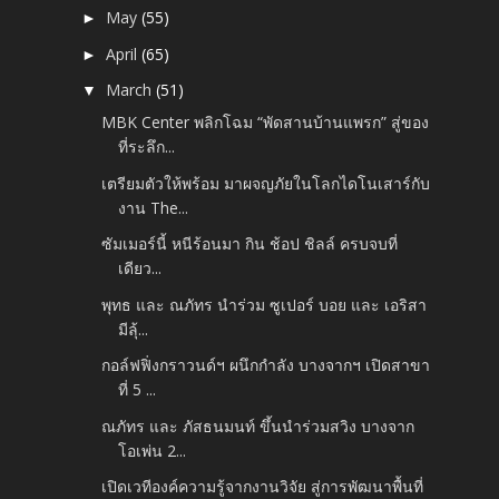
May
(55)
►
April
(65)
►
March
(51)
▼
MBK Center พลิกโฉม “พัดสานบ้านแพรก” สู่ของ
ที่ระลึก...
เตรียมตัวให้พร้อม มาผจญภัยในโลกไดโนเสาร์กับ
งาน The...
ซัมเมอร์นี้ หนีร้อนมา กิน ช้อป ชิลล์ ครบจบที่
เดียว...
พุทธ และ ณภัทร นำร่วม ซูเปอร์ บอย และ เอริสา
มีลุ้...
กอล์ฟฟิ่งกราวนด์ฯ ผนึกกำลัง บางจากฯ เปิดสาขา
ที่ 5 ...
ณภัทร และ ภัสธนมนท์ ขึ้นนำร่วมสวิง บางจาก
โอเพ่น 2...
เปิดเวทีองค์ความรู้จากงานวิจัย สู่การพัฒนาพื้นที่