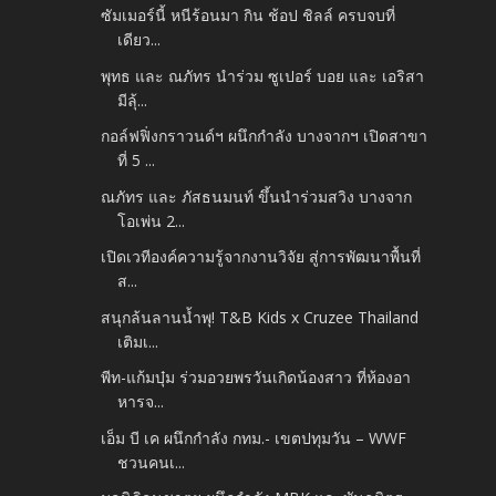
ซัมเมอร์นี้ หนีร้อนมา กิน ช้อป ชิลล์ ครบจบที่
เดียว...
พุทธ และ ณภัทร นำร่วม ซูเปอร์ บอย และ เอริสา
มีลุ้...
กอล์ฟฟิ่งกราวนด์ฯ ผนึกกำลัง บางจากฯ เปิดสาขา
ที่ 5 ...
ณภัทร และ ภัสธนมนท์ ขึ้นนำร่วมสวิง บางจาก
โอเพ่น 2...
เปิดเวทีองค์ความรู้จากงานวิจัย สู่การพัฒนาพื้นที่
ส...
สนุกล้นลานน้ำพุ! T&B Kids x Cruzee Thailand
เติมเ...
พีท-แก้มบุ๋ม ร่วมอวยพรวันเกิดน้องสาว ที่ห้องอา
หารจ...
เอ็ม บี เค ผนึกกำลัง กทม.- เขตปทุมวัน – WWF
ชวนคนเ...