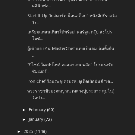
คลินิกฟอ...
Start It Up วัยสตาร์ท น็อนสต็อป" หนังดีกรีรางวัล
ระ...
เตรียมแพลนเที่ยวให้พร้อม! ฟอร์จูน กรุ๊ป ส่งโปร
โมชั...
ผู้เข้าแข่งขัน MasterChef แทบเป็นลม..ล้มทั้งยืน
...
“บีไชน์ ไดเปปไทด์ คอลลาเจน พลัส” โปรแรงรับ
ซัมเมอร์...
Iron Chef ร้อนระอุ!!ครบรส..ดุเด็ดเผ็ดมันส์ “เช...
พระราชวชิรมงคลญาณ (หลวงปู่ประสาร สุมโน)
วัดป่า...
February
(60)
►
January
(72)
►
2025
(1148)
►