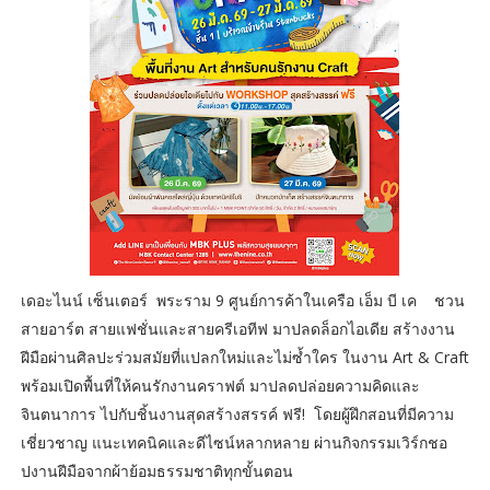
เดอะไนน์ เซ็นเตอร์ พระราม 9 ศูนย์การค้าในเครือ เอ็ม บี เค ชวน
สายอาร์ต สายแฟชั่นและสายครีเอทีฟ มาปลดล็อกไอเดีย สร้างงาน
ฝีมือผ่านศิลปะร่วมสมัยที่แปลกใหม่และไม่ซ้ำใคร ในงาน Art & Craft
พร้อมเปิดพื้นที่ให้คนรักงานคราฟต์ มาปลดปล่อยความคิดและ
จินตนาการ ไปกับชิ้นงานสุดสร้างสรรค์ ฟรี! โดยผู้ฝึกสอนที่มีความ
เชี่ยวชาญ แนะเทคนิคและดีไซน์หลากหลาย ผ่านกิจกรรมเวิร์กชอ
ปงานฝีมือจากผ้าย้อมธรรมชาติทุกขั้นตอน