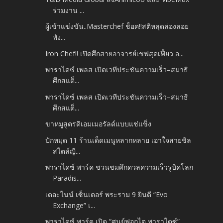
ร่วมงาน ...
ผู้เข้าแข่งขัน..Masterchef ช็อค!!สติหลุดล่องลอย
พัง...
Iron Chef!! เปิดศึกสายอาจารย์เชฟสุดเฟี้ยว อ...
พาราไดซ์ เพลส เปิดเวทีประชันความเร็ว–สมาธิ
ศึกสแต็...
พาราไดซ์ เพลส เปิดเวทีประชันความเร็ว–สมาธิ
ศึกสแต็...
ขาหมูสูตรดิเอมเมอรัลด์แบบแช่แข็ง
ปักหมุด 11 ร้านเด็ดเมนูหลากหลาย เอาใจสายชิล
สไตล์ญี...
พาราไดซ์ พาร์ค ชวนชมศึกดวลความเร็วรูบิคโลก
Paradis...
เดอะไนน์ เซ็นเตอร์ พระราม 9 ยินดี “Evo
Exchange” เ...
พาราไดซ์ พาร์ค เปิด “ศูนย์ฟอกไต พาราไดซ์”