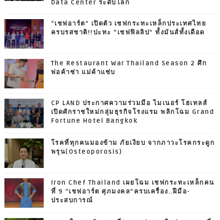
Data Center ระดับโลก
“เชฟอาร์ต” เปิดตัว เชฟกระทะเหล็กประเทศไทย
ครบรสชาติ!!ปะทะ “เชฟฟิลลิป” ทั้งมันส์ทั้งเดือด
The Restaurant War Thailand Season 2 ศึก
พ่อค้าซ่า แม่ค้าแซ่บ
CP LAND ประกาศความร่วมมือ ไมเนอร์ โฮเทลส์
เปิดศักราชใหม่กลุ่มธุรกิจโรงแรม พลิกโฉม Grand
Fortune Hotel Bangkok
โรคที่ทุกคนมองข้าม ภัยเงียบ จากภาวะโรคกระดูก
พรุน(Osteoporosis)
Iron Chef Thailand เผยโฉม เชฟกระทะเหล็กคน
ที่ 9 “เชฟอาร์ต ศุภมงคล”ครบเครื่อง..ฝีมือ-
ประสบการณ์