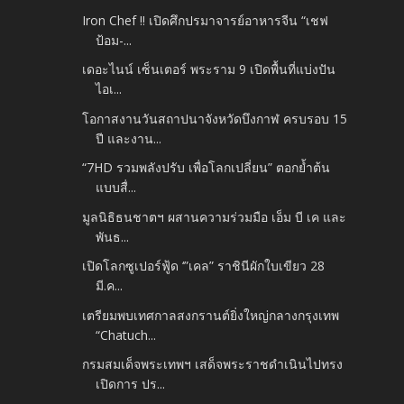
Iron Chef !! เปิดศึกปรมาจารย์อาหารจีน “เชฟ
ป้อม-...
เดอะไนน์ เซ็นเตอร์ พระราม 9 เปิดพื้นที่แบ่งปัน
ไอเ...
โอกาสงานวันสถาปนาจังหวัดบึงกาฬ ครบรอบ 15
ปี และงาน...
“7HD รวมพลังปรับ เพื่อโลกเปลี่ยน” ตอกย้ำต้น
แบบสื่...
มูลนิธิธนชาตฯ ผสานความร่วมมือ เอ็ม บี เค และ
พันธ...
เปิดโลกซูเปอร์ฟู้ด ‘”เคล” ราชินีผักใบเขียว 28
มี.ค...
เตรียมพบเทศกาลสงกรานต์ยิ่งใหญ่กลางกรุงเทพ
“Chatuch...
กรมสมเด็จพระเทพฯ เสด็จพระราชดำเนินไปทรง
เปิดการ ปร...