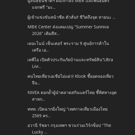
มูลนิธิธนชาตฯ ผนึกกำลัง MBK และพันธมิตร
แจกฟรี “มะ...
ผู้เข้าแข่งขันหน้าซีด ตัวสั่น!! ชีวิตถึงจุด หายนะ ...
MBK Center ส่งแคมเปญ “Summer Sunniva
2026” เติมสีส...
เดอะไนน์ เซ็นเตอร์ พระราม 9 ศูนย์การค้าใน
เครือ เอ...
เคพีไอ เปิดตัวประกันภัยบ้านและทรัพย์สิน“Ultra
Livi...
คนไทยเที่ยวเอเชียไม่แผ่ว! Klook ชี้ยอดจองเที่ยว
จีน...
NIVEA ตอกย้ำผู้นำตลาดสกินแคร์ไทย ชี้ทิศทางอุต
สาหก...
ททท. เปิดฉากยิ่งใหญ่ “เทศกาลเที่ยวเมืองไทย
2569 คร...
อวานี รัชดา กรุงเทพฯ ชวนร่วมเวิร์กช็อป “The
Lucky ...