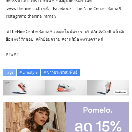
กิจกรรม และ โปรโมชันดี ๆ ของศูนย์การค้า ได้ที่
www.thenine.co.th หรือ Facebook : The Nine Center Rama 9
Instagram: thenine_rama 9
#TheNineCenterRama9 #เดอะไนน์พระราม9 #Art&Craft #ผ้ามัด
ย้อม #เวิร์กชอป #ผ้าย้อมคราม #งานฝีมือ #งานคราฟต์
#####
Tags
# Lifestyle
# ข่าวประชาสัมพันธ์