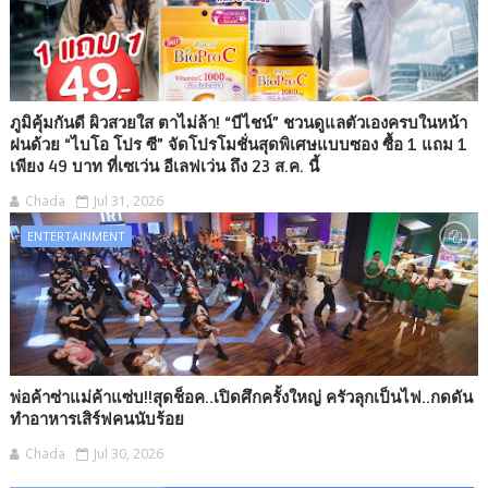
ภูมิคุ้มกันดี ผิวสวยใส ตาไม่ล้า! “บีไชน์” ชวนดูแลตัวเองครบในหน้า
ฝนด้วย “ไบโอ โปร ซี” จัดโปรโมชั่นสุดพิเศษแบบซอง ซื้อ 1 แถม 1
เพียง 49 บาท ที่เซเว่น อีเลฟเว่น ถึง 23 ส.ค. นี้
Chada
Jul 31, 2026
ENTERTAINMENT
พ่อค้าซ่าแม่ค้าแซ่บ!!สุดช็อค..เปิดศึกครั้งใหญ่ ครัวลุกเป็นไฟ..กดดัน
ทำอาหารเสิร์ฟคนนับร้อย
Chada
Jul 30, 2026