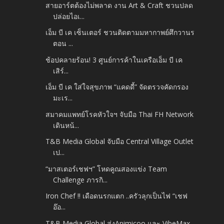
สายอาร์ตต้องไม่พลาด งาน Art & Craft ชวนปลด
ปล่อยไอเ...
เอ็ม บี เค เซ็นเตอร์ ชวนติดตามมหากาพย์ศึกวานร
ตอน ...
ช้อปคลายร้อน! 3 ศูนย์การค้าในเครือเอ็ม บี เค
เสิร์...
เอ็ม บี เค ใส่ใจสุขภาพ “แคดดี้” จัดตรวจคัดกรอง
มะเร...
สมาคมแพทย์โรคหัวใจฯ จับมือ Thai FH Network
เดินหน้...
T&B Media Global จับมือ Central Village Outlet
เป...
“มาสเตอร์เชฟฯ” โหดคูณสองแข่ง Team
Challenge ภารกิ...
Iron Chef !! เดือดนรกแตก ..ครัวลุกเป็นไฟ “เชฟ
อ๊อ...
T&B Media Global ส่งAnimicoo และ VibeMax