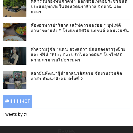
ทหารในกองทัพภาคที่4 ออกช่วยเหลือประชาชนที่
ประสบอุทกภัยในจังหวัดนราธิวาส ปัตตานี และ
ยะลา
ห้องอาหารปาริชาต เสริฟความอร่อย “ บุฟเฟต์
อาหารตามสั่ง ” โรงแรมอัศวิน แกรนด์ คอนเวนชั่น
ทำความรู้จัก “แทน ดวงแก้ว” นักแสดงดาวรุ่งป้าย
แดง ซีรีส์ “Play Park รักไม่คาดฝัน” โปรไฟล์ดี
ความสามารถไม่ธรรมดา
สถาบันพัฒนาผู้นำศาสนาอิสลาม จัดงานร่วมจิต
อาสา พัฒนาสังคม ครั้งที่ 2
@IIIIIIIIHOT
Tweets by @
Pages