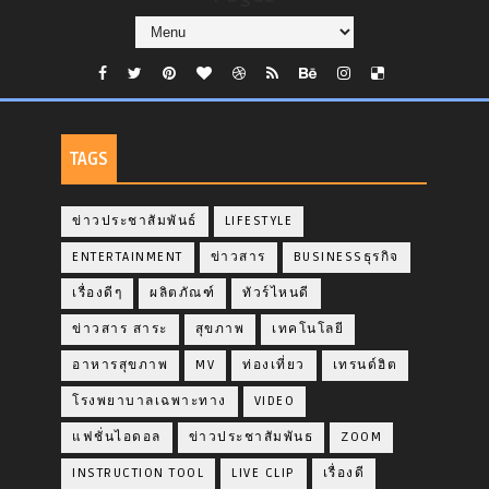
TAGS
ข่าวประชาสัมพันธ์
LIFESTYLE
ENTERTAINMENT
ข่าวสาร
BUSINESSธุรกิจ
เรื่องดีๆ
ผลิตภัณฑ์
ทัวร์ไหนดี
ข่าวสาร สาระ
สุขภาพ
เทคโนโลยี
อาหารสุขภาพ
MV
ท่องเที่ยว
เทรนด์ฮิต
โรงพยาบาลเฉพาะทาง
VIDEO
แฟชั่นไอดอล
ข่าวประชาสัมพันธ
ZOOM
INSTRUCTION TOOL
LIVE CLIP
เรื่องดี