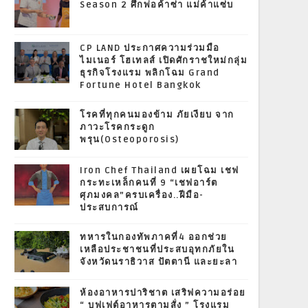
Season 2 ศึกพ่อค้าซ่า แม่ค้าแซ่บ
CP LAND ประกาศความร่วมมือ
ไมเนอร์ โฮเทลส์ เปิดศักราชใหม่กลุ่ม
ธุรกิจโรงแรม พลิกโฉม Grand
Fortune Hotel Bangkok
โรคที่ทุกคนมองข้าม ภัยเงียบ จาก
ภาวะโรคกระดูก
พรุน(Osteoporosis)
Iron Chef Thailand เผยโฉม เชฟ
กระทะเหล็กคนที่ 9 “เชฟอาร์ต
ศุภมงคล”ครบเครื่อง..ฝีมือ-
ประสบการณ์
ทหารในกองทัพภาคที่4 ออกช่วย
เหลือประชาชนที่ประสบอุทกภัยใน
จังหวัดนราธิวาส ปัตตานี และยะลา
ห้องอาหารปาริชาต เสริฟความอร่อย
“ บุฟเฟต์อาหารตามสั่ง ” โรงแรม