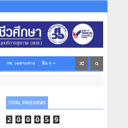
รพ. เฉพาะทาง
อื่น ๆ
TOTAL PAGEVIEWS
2
0
0
0
5
9