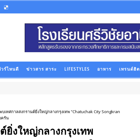
ัวร์ไหนดี
ข่าวสาร สาระ
LIFESTYLES
อาหาร
เทรนด์ฮิต
มพบเทศกาลสงกรานต์ยิ่งใหญ่กลางกรุงเทพ “Chatuchak City Songkran
บครัน
ยิ่งใหญ่กลางกรุงเทพ