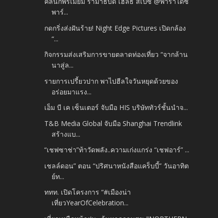
คลินิกพรีเมียม รามาธิบดี เฮลธ์ สเปซ @พาราไดซ์
พาร์...
กดกริ่งส่งฝันร้าย! Night Edge Pictures เปิดกล้อง
“...
กิจกรรมส่งเสริมการขายตลาดท่องเที่ยว “จากล้าน
นาสู่ล...
รายการเปรี้ยวปาก พาไปฮีลใจวันหยุดด้วยของ
อร่อยมาแรง...
เอ็ม บี เค เซ็นเตอร์ จับมือ HIS บริษัททัวร์ชั้นนำจ...
T&B Media Global จับมือ Shanghai Trendlink
สร้างแบ...
“เชฟซาช่า”ท้าวัดพลัง..ความเก่งแกร่ง “เชฟอาร์” ...
เชลล์ดอน” ตอน “ปริศนาหนังสือแคร็บบี้” วันอาทิต
ย์ท...
ททท. เปิดโครงการ “#เมืองน่า
เที่ยวYearOfCelebration...