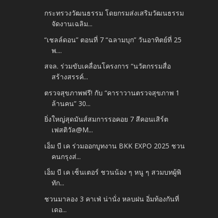
กระทรวงวัฒนธรรม โดยกรมส่งเสริมวัฒนธรรม
จัดงานเฉลิม...
“เชลล์ดอน” ตอนที่ 7 “ฉลามบุก” วันอาทิตย์ที่ 25
พ....
สจล. ร่วมขับเคลื่อนโครงการ “นวัตกรรมสื่อ
สร้างสรรค์...
ตรวจสุขภาพฟรี! กับ “คาราวานตรวจสุขภาพ 1
ล้านคน” 30...
ยิ่งใหญ่สุดมันส์สมการรอคอย 7 สีคอนเสิร์ต
เฟสติวัล@M...
เอ็ม บี เค ร่วมออกบูทงาน BKK EXPO 2025 ชวน
คนกรุงส่...
เอ็ม บี เค เซ็นเตอร์ ชวนน้อง ๆ หนู ๆ สวมบทผู้พิ
ทัก...
ชวนมาลอง 3 คาเฟ่ น่านั่ง หลบฝน อิ่มท้องกันที่
เดอ...