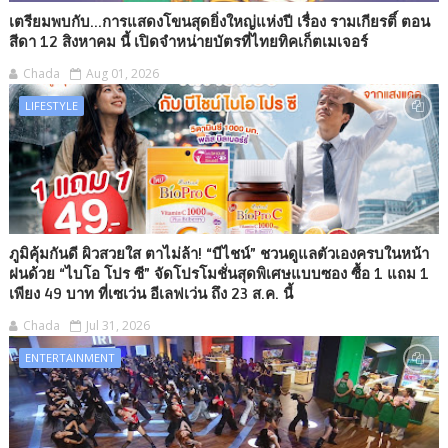
เตรียมพบกับ...การแสดงโขนสุดยิ่งใหญ่แห่งปี เรื่อง รามเกียรติ์ ตอน
สีดา 12 สิงหาคม นี้ เปิดจำหน่ายบัตรที่ไทยทิคเก็ตเมเจอร์
Chada
Aug 01, 2026
LIFESTYLE
ภูมิคุ้มกันดี ผิวสวยใส ตาไม่ล้า! “บีไชน์” ชวนดูแลตัวเองครบในหน้า
ฝนด้วย “ไบโอ โปร ซี” จัดโปรโมชั่นสุดพิเศษแบบซอง ซื้อ 1 แถม 1
เพียง 49 บาท ที่เซเว่น อีเลฟเว่น ถึง 23 ส.ค. นี้
Chada
Jul 31, 2026
ENTERTAINMENT