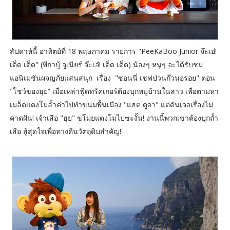
สัปดาห์นี้ อาทิตย์ที่ 18 พฤษภาคม รายการ "PeeKaBoo Junior จ๊ะเอ๋!
เด็ด เด็ด" (พีกาบู้ จูเนียร์ จ๊ะเอ๋! เด็ด เด็ด) น้องๆ หนูๆ จะได้รับชม
แอนิเมชันผจญภัยแสนสนุก เรื่อง "ซอนนี่ เชฟป่วนก๊วนอร่อย" ตอน
"โชว์ของฮุย” เมื่อเหล่าฟู้ดทรัคเกอร์ต้องบุกหมู่บ้านในลาว เพื่อตามหา
เมล็ดแตงโมล้ำค่าไปทำขนมพื้นเมือง "แฮต ดูอา" แต่ดันเจอเรื่องไม่
คาดฝัน! เจ้าเสือ "ฮุย" ขโมยแตงโมไปซะงั้น! งานนี้พวกเขาต้องบุกถ้ำ
เสือ สู้สุดใจเพื่อทวงคืนวัตถุดิบสำคัญ!