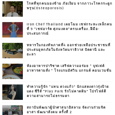
โรคที่ทุกคนมองข้าม ภัยเงียบ จากภาวะโรคกระดูก
พรุน(Osteoporosis)
Iron Chef Thailand เผยโฉม เชฟกระทะเหล็กคน
ที่ 9 “เชฟอาร์ต ศุภมงคล”ครบเครื่อง..ฝีมือ-
ประสบการณ์
ทหารในกองทัพภาคที่4 ออกช่วยเหลือประชาชนที่
ประสบอุทกภัยในจังหวัดนราธิวาส ปัตตานี และ
ยะลา
ห้องอาหารปาริชาต เสริฟความอร่อย “ บุฟเฟต์
อาหารตามสั่ง ” โรงแรมอัศวิน แกรนด์ คอนเวนชั่น
ทำความรู้จัก “แทน ดวงแก้ว” นักแสดงดาวรุ่งป้าย
แดง ซีรีส์ “Play Park รักไม่คาดฝัน” โปรไฟล์ดี
ความสามารถไม่ธรรมดา
สถาบันพัฒนาผู้นำศาสนาอิสลาม จัดงานร่วมจิต
อาสา พัฒนาสังคม ครั้งที่ 2