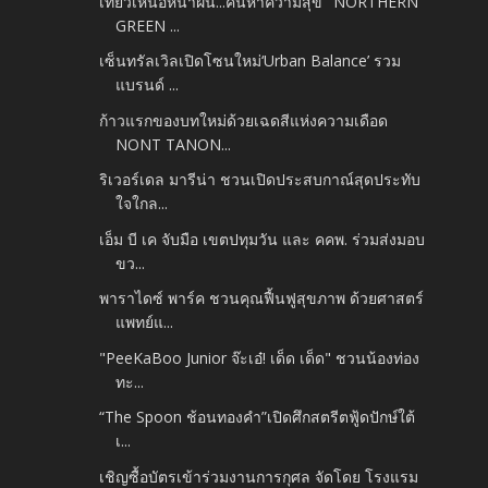
เที่ยวเหนือหน้าฝน...ค้นหาความสุข "NORTHERN
GREEN ...
เซ็นทรัลเวิลเปิดโซนใหม่‘Urban Balance’ รวม
แบรนด์ ...
ก้าวแรกของบทใหม่ด้วยเฉดสีแห่งความเดือด
NONT TANON...
ริเวอร์เดล มารีน่า ชวนเปิดประสบกาณ์สุดประทับ
ใจใกล...
เอ็ม บี เค จับมือ เขตปทุมวัน และ คคพ. ร่วมส่งมอบ
ขว...
พาราไดซ์ พาร์ค ชวนคุณฟื้นฟูสุขภาพ ด้วยศาสตร์
แพทย์แ...
"PeeKaBoo Junior จ๊ะเอ๋! เด็ด เด็ด" ชวนน้องท่อง
ทะ...
“The Spoon ช้อนทองคำ”เปิดศึกสตรีตฟู้ดปักษ์ใต้
เ...
เชิญซื้อบัตรเข้าร่วมงานการกุศล จัดโดย โรงแรม