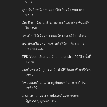
ทะเล...
สุขุมวิทอีกหนึ่งย่านอร่อยไม่เกินจริง จอย-เต๋อ
พาแจ...
เอ็ม บี เค เซ็นเตอร์ ชวนสายเต้นมาประชันสเต็ป
ในการแ...
“เชฟไก่” ไฝ้เดือด!! “เชฟคริสตอฟ กรีโล” เปิดศ...
พช. ส่งเสริมบทบาทเจ้าหน้าที่ในเวทีระหว่าง
ประเทศ แล...
TED Youth Startup Championship 2025 ครั้งที่
4 ภาค...
สมเด็จพระเจ้าลูกเธอ เจ้าฟ้าสิริวัณณวรี นารีรัตน
ราช...
“เชลล์ดอน” ตอน “ผจญภัยมนุษย์ต่างดาว” วัน
อาทิตย์ที...
สจล. ตรวจสอบความปลอดภัยอาคารศาล
รัฐธรรมนูญ หลังแผ่น...