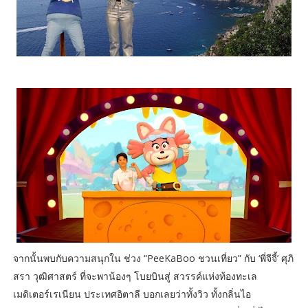
จากนั้นพบกับความสนุกใน ช่วง “PeeKaBoo ชวนเที่ยว” กับ ‘พี่จีจี้’ ศุภิ
สรา วุฒิศาสตร์ ที่จะพาน้องๆ โบยบินสู่ สวรรค์แห่งท้องทะเล
เมดิเตอร์เรเนียน ประเทศอิตาลี บอกเลยว่าทั้งวิว ทั้งกลิ่นไอ