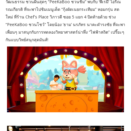
วัฒนธรรม ชวนฝันสุดๆ “PeeKaBoo ชวนชิม” พบกับ ‘พี่เรมี่’ ไอริณ
รณเกียรติ ที่จะพาไปชิมเมนูเด็ด “กุ้งผัดเนยกระเทียม” หอมกรุ่น สด
ใหม่ ที่ร้าน Chef's Place วิภาวดี ซอย 5 แยก 4 ปิดท้ายด้วย ช่วง
“PeeKaBoo ชวนโชว์” โดยน้อง ‘ธาม’ นรภัทร นาคะดำรงชัย ที่จะพา
เพื่อนๆ มาสนุกกับการทดลองวิทยาศาสตร์น่าทึ่ง “ไฟฟ้าสถิต” เปรี๊ยะๆ
กันแบบวิทย์สนุกสุดมันส์!