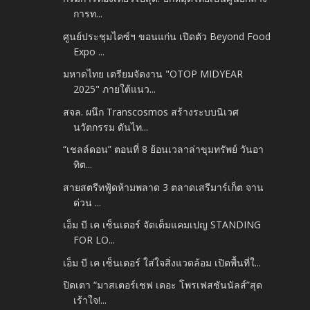
การท...
ศูนย์ประชุมไคซ์ฯ ขอนแก่น เปิดตัว Beyond Food
Expo ...
มหาดไทย เตรียมจัดงาน "OTOP MIDYEAR
2025" ภายใต้แนว...
สจล. ผนึก Transcosmos สร้างระบบนิเวศ
นวัตกรรม ดันไท...
“เชลล์ดอน” ตอนที่ 8 ย้อนเวลาล่าขุมทรัพย์ วันอา
ทิต...
สายสตรีทฟู้ดห้ามพลาด 3 ตลาดเสรีมาร์เก็ต จาน
ด่วน ...
เอ็ม บี เค เซ็นเตอร์ จัดเต็มแคมเปญ STANDING
FOR LO...
เอ็ม บี เค เซ็นเตอร์ ใส่ใจสิ่งแวดล้อม เปิดพื้นที่ใ...
ปิดเตา “มาสเตอร์เชฟ เดอะ โพรเฟสชันนัลส์”สุด
เร้าใจ!...