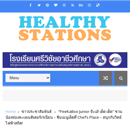
Home
ข่าวประชาสัมพันธ์
"PeeKaBoo Junior จ๊ะเอ๋! เด็ด เด็ด" ชวน
น้องท่องทะเลเมดิเตอร์เรเนียน – ชิมเมนูเด็ดที่ Chef’s Place – สนุกกับวิทย์
ไฟฟ้าสถิต!