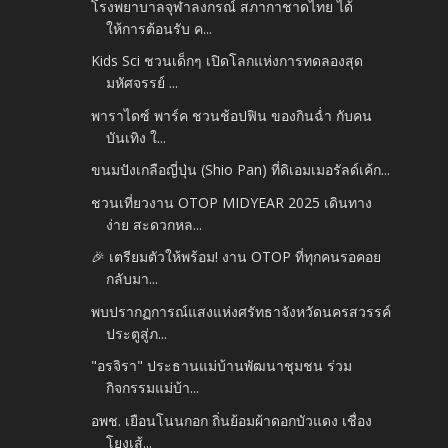
โรงพยาบาลจุฬาลงกรณ์ สภากาชาดไทย ได้
ให้การต้อนรับ ค...
Kids Sci ชวนเด็กๆ เปิดโลกแห่งการทดลองสุด
มหัศจรรย์ ...
พาราไดซ์ พาร์ค ชวนช้อปฟิน ของกินฉ่ำ กับคน
บันเทิง ใ...
ขนมปังเกลือญี่ปุ่น (Shio Pan) ที่ดิเอมเมอรัลด์เค้ก...
ชวนเที่ยวงาน OTOP MIDYEAR 2025 เดินทาง
ง่าย สะดวกหล...
🎉 เตรียมตัวให้พร้อม! งาน OTOP ที่ทุกคนรอคอย
กลับมา...
พบปรากฏการณ์แสงแห่งศรัทธาจังหวัดนครสวรรค์
ประตูสู่ภ...
"อรจิรา" ประธานแม่บ้านพัฒนาชุมชน ร่วม
กิจกรรมแม่บ้า...
อพช. เยือนโนนกอก ถิ่นย้อมผ้าดอกบัวแดง เชื่อง
โยงเส้...