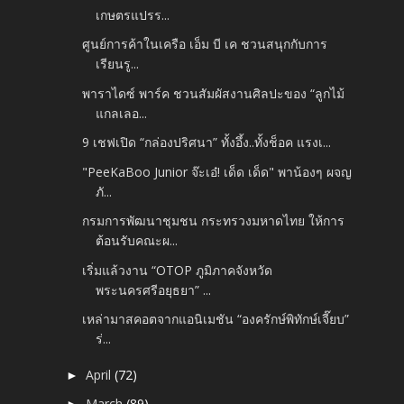
เกษตรแปรร...
ศูนย์การค้าในเครือ เอ็ม บี เค ชวนสนุกกับการ
เรียนรู...
พาราไดซ์ พาร์ค ชวนสัมผัสงานศิลปะของ “ลูกไม้
แกลเลอ...
9 เชฟเปิด “กล่องปริศนา” ทั้งอึ้ง..ทั้งช็อค แรงเ...
"PeeKaBoo Junior จ๊ะเอ๋! เด็ด เด็ด" พาน้องๆ ผจญ
ภั...
กรมการพัฒนาชุมชน กระทรวงมหาดไทย ให้การ
ต้อนรับคณะผ...
เริ่มแล้วงาน “OTOP ภูมิภาคจังหวัด
พระนครศรีอยุธยา” ...
เหล่ามาสคอตจากแอนิเมชัน “องครักษ์พิทักษ์เจี๊ยบ”
ร่...
April
(72)
►
March
(89)