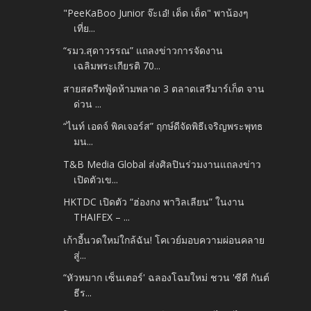
"PeeKaBoo Junior จ๊ะเอ๋! เด็ด เด็ด" พาน้องๆ
เที่ย...
“รมว.สุดาวรรณ” แถลงข่าวการจัดงาน
เฉลิมพระเกียรติ 70...
สายสตรีทฟู้ดห้ามพลาด 3 ตลาดเสรีมาร์เก็ต จาน
ด่วน ...
“ไนท์ เอดจ์ พิคเจอร์ส” ฤกษ์ดีจัดพิธีเจริญพระพุทธ
มน...
T&B Media Global ส่งศิลปินร่วมงานแถลงข่าว
เปิดตัวเข...
HKTDC เปิดตัว “ฮ่องกง พาวิลเลียน” ในงาน
THAIFEX – ...
เก้าอี้นวดใหม่ใกล้ฉัน! โคเวย์มอบความผ่อนคลาย
สู่...
“หัวหมาก เซ็นเตอร์' ฉลองโฉมใหม่ ชวน 'ซีดี กันต์
ธีร...