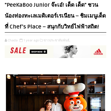
"PeeKaBoo Junior จ๊ะเอ๋! เด็ด เด็ด" ชวน
น้องท่องทะเลเมดิเตอร์เรเนียน – ชิมเมนูเด็ด
ที่ Chef’s Place – สนุกกับวิทย์ไฟฟ้าสถิต!
Chada
1 year ago
ข่าวประชาสัมพันธ์,