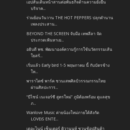
เอปสันเดินหน้าสานต่อพันธกิจด้านความยั่งยืน
บริจาค...
ร่วมย้อนวันวาน THE HOT PEPPERS ปลุกตำนาน
เพลงประสาน...
BEYOND THE SCREEN จับมือ เทพลีลา จัด
ประกวดเฟ้นหาเย...
อธิบดี พช. พัฒนาองค์ความรู้การใช้นวัตกรรมเส้น
ใยสร้...
เริ่มแล้ว Early bird 1-5 พฤษภาคม นี้ กับบัตรช้าง
ให...
พาราไดซ์ พาร์ค ชวนเสพศิลป์วรรณกรรมไทย
ผ่านศิลปะการ...
“บีไชน์ เนเจอร์ซี สูตรใหม่” ภูมิต้องพร้อม ดูแลสุข
ภ...
Wanlove Music ค่ายน้องใหม่ภายใต้สังกัด
LOVEiS ENTE...
เดอะไนน์ เซ็นเตอร์ ติวานนท์ ชวนช้อปสินค้า