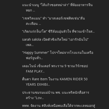
แนะนำเมนู “ไส้แก้วซอสหม่าล่า” ที่ห้องอาหารจีน
หยก ...
“เชฟวิลแมน” ทำ “มาสเตอร์เชฟคิทเช่น”สั่น
สะเทือน ...
“เกิด/แก่/เจ็บ/โต” ซีรีส์อบอุ่นหัวใจ ที่ชวนเข้าใจส...
sarah salola เปิดตัวซิงเกิลใหม่ “เอารักฉันไป”
เพล...
“Happy Summer” โปรฯใหม่จากโรงแรมในเครือ
ฟอร์จูนทั่ว...
เดอะไนน์ เซ็นเตอร์ พระราม 9 ชวนเวิร์กชอป
FAM PLAY...
ตื่นตา Rare Item ในงาน KAMEN RIDER 50
YEARS EXHIBI...
ประธานชมรมแม่บ้าน พช. แนะทริคนักสื่อสาร
สร้าง “Lov...
ททท. จัดงาน #สิงห์เหนือพบเสือใต้จากทะเลหมอกสู่