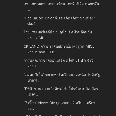
เตย-เกด-พลอย-เควส-เทียน-เคอร์-เฟิร์ส”สุดกดดัน
...
"PeeKaBoo Junior จ๊ะเอ๋! เด็ด เด็ด" ชวนน้องๆ
ท่องโ...
โรงแรมเบอร์เคลีย์ ประตูน้ำ เปิดบ้านต้อนรับ
วงการ MI...
CP LAND คว้าตราสัญลักษณ์มาตรฐาน MICE
Venue จากTCEB...
การแสดงกาชาดคอนเสิร์ต ครั้งที่ 51 ประจำปี
2568
"อมตะ วีเอ็น” ขยายพอร์ตเวียดนามเหนือ จับมือรัฐ
บาลฟ...
“ทีทีบี” ชวนสาวก “สติทช์” รับโปรบัตรเดบิต-บัตร
เครด...
“7 เจี๊ยบ” Never Die บุกฉายต่อ 2 ทวีป อเมริกา -
ออ...