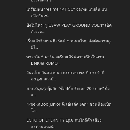
เตรียมพบ “realme 14T 5G” จอเทพ เกมลื่น แบ
ตอึดยันเช...
ปังไม่ไหว! “JIGSAW PLAY GROUND VOL.1” เปิด
ตัวเวท...
เริ่มแล้ว!! มท.4 ธีรรัตน์ ชวนคนไทย ส่งต่อความภู
มิใ...
พาราไดซ์ พาร์ค เตรียมเสิร์ฟความฟินในงาน
BNK48 RUMO...
วันคล้ายวันสถาปนา ครบรอบ ๗๐ ปี ประจำปี
๒๕๖๘ สถาบั...
ช้อปสนุกสุดคุ้มกับ “ช้อปปั๊บ รับเลย 200 บาท” ตั้ง
แ...
"PeeKaBoo Junior จ๊ะเอ๋! เด็ด เด็ด" ชวนน้องเปิด
โล...
ECHO OF ETERNITY Ep.8 คนใกล้ตัว เสียง
สะท้อนแห่งนิ...