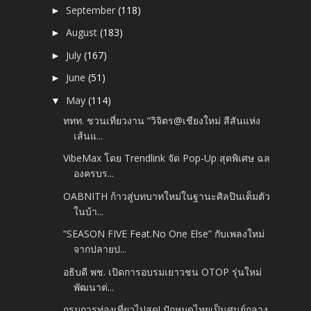
September
(118)
►
August
(183)
►
July
(167)
►
June
(51)
►
May
(114)
▼
ททท. ชวนเที่ยวงาน “วิจิตร@เชียงใหม่ สีสันแห่ง
เส้นแ...
VibeMax โดย Trendlink จัด Pop-Up สุดพิเศษ ฉล
องครบร...
OABNITH ก้าวสู่บทบาทใหม่ในฐานะศิลปินเต็มตัว
ในบ้า...
“SEASON FIVE Feat.No One Else” กับเพลงใหม่
จากปลายป...
อธิบดี พช. เปิดการอบรมเยาวชน OTOP รุ่นใหม่
พัฒนาต่...
กรมการท่องเที่ยวไปสุด! ปักหมุดไทยเป็นศูนย์กลาง