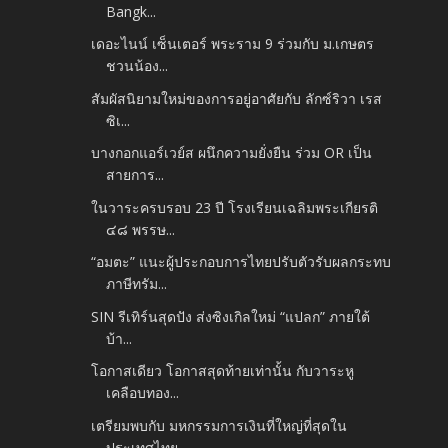
Bangk...
เดอะไนน์ เซ็นเตอร์ พระราม 9 ร่วมกับ ม.เกษตร
ชวนน้อง...
สัมผัสนิยามใหม่ของการอยู่อาศัยกับ ลักซ์ริวา เรส
ซิเ...
บางกอกแอร์เวย์ส ผนึกความยั่งยืน ร่วม OR เป็น
สายการ...
ในวาระครบรอบ 23 ปี โรงเรียนเฉลิมพระเกียรติ
๔๘ พรรษ...
“อมตะ” แนะผู้ประกอบการไทยปรับตัวรับผลกระทบ
ภาษีทรัม...
SIN รีเทิร์นสุดปัง ส่งซิงเกิลใหม่ “แปลก” ภายใต้
บ้า...
โอกาสเดียว โอกาสสุดท้ายเท่านั้น กับวาระหู
เคลือบทอง...
เตรียมพบกับ มหกรรมการเงินที่ใหญ่ที่สุดใน
ประเทศไทย ...