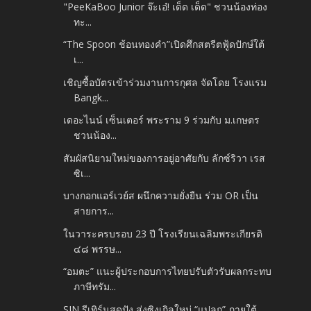
"PeeKaBoo Junior จ๊ะเอ๋! เด็ด เด็ด" ชวนน้องท่อง
ทะ...
“The Spoon ช้อนทองคำ”เปิดศึกสตรีตฟู้ดปักษ์ใต้
เ...
เชิญซื้อบัตรเข้าร่วมงานการกุศล จัดโดย โรงแรม
Bangk...
เดอะไนน์ เซ็นเตอร์ พระราม 9 ร่วมกับ ม.เกษตร
ชวนน้อง...
สัมผัสนิยามใหม่ของการอยู่อาศัยกับ ลักซ์ริวา เรส
ซิเ...
บางกอกแอร์เวย์ส ผนึกความยั่งยืน ร่วม OR เป็น
สายการ...
ในวาระครบรอบ 23 ปี โรงเรียนเฉลิมพระเกียรติ
๔๘ พรรษ...
“อมตะ” แนะผู้ประกอบการไทยปรับตัวรับผลกระทบ
ภาษีทรัม...
SIN รีเทิร์นสุดปัง ส่งซิงเกิลใหม่ “แปลก” ภายใต้