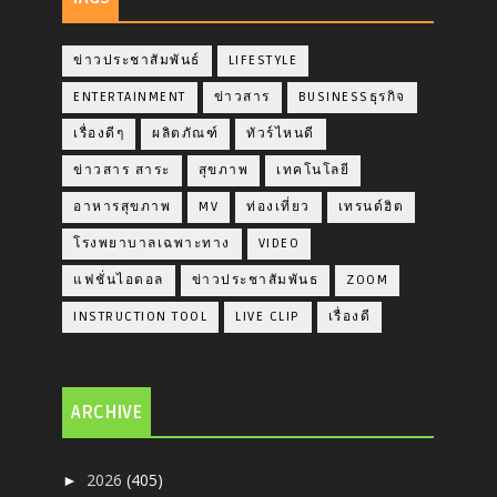
ข่าวประชาสัมพันธ์
LIFESTYLE
ENTERTAINMENT
ข่าวสาร
BUSINESSธุรกิจ
เรื่องดีๆ
ผลิตภัณฑ์
ทัวร์ไหนดี
ข่าวสาร สาระ
สุขภาพ
เทคโนโลยี
อาหารสุขภาพ
MV
ท่องเที่ยว
เทรนด์ฮิต
โรงพยาบาลเฉพาะทาง
VIDEO
แฟชั่นไอดอล
ข่าวประชาสัมพันธ
ZOOM
INSTRUCTION TOOL
LIVE CLIP
เรื่องดี
ARCHIVE
2026
(405)
►