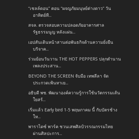
“เชลล์ดอน” ตอน “ผจญภัยมนุษย์ต่างดาว” วัน
อาทิตย์ที...
สจล. ตรวจสอบความปลอดภัยอาคารศาล
รัฐธรรมนูญ หลังแผ่น...
เอปสันเดินหน้าสานต่อพันธกิจด้านความยั่งยืน
บริจาค...
ร่วมย้อนวันวาน THE HOT PEPPERS ปลุกตำนาน
เพลงประสาน...
BEYOND THE SCREEN จับมือ เทพลีลา จัด
ประกวดเฟ้นหาเย...
อธิบดี พช. พัฒนาองค์ความรู้การใช้นวัตกรรมเส้น
ใยสร้...
เริ่มแล้ว Early bird 1-5 พฤษภาคม นี้ กับบัตรช้าง
ให...
พาราไดซ์ พาร์ค ชวนเสพศิลป์วรรณกรรมไทย
ผ่านศิลปะการ...