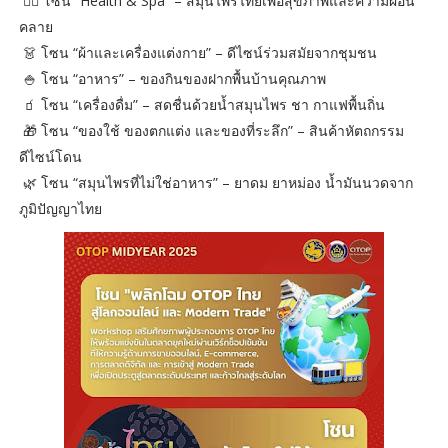
💆‍♀️ โซน “Health & Spa” – สมุนไพรไทยเพื่อสุขภาพและความผ่อน
คลาย
👗 โซน “ผ้าและเครื่องแต่งกาย” – ดีไซน์ร่วมสมัยจากชุมชน
🍚 โซน “อาหาร” – ของกินของฝากพื้นบ้านคุณภาพ
🧃 โซน “เครื่องดื่ม” – สดชื่นด้วยน้ำสมุนไพร ชา กาแฟพื้นถิ่น
🎁 โซน “ของใช้ ของตกแต่ง และของที่ระลึก” – สินค้าหัตถกรรม
ดีไซน์โดน
🌿 โซน “สมุนไพรที่ไม่ใช่อาหาร” – ยาดม ยาหม่อง น้ำมันนวดจาก
ภูมิปัญญาไทย