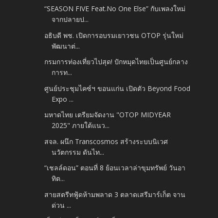
“SEASON FIVE Feat.No One Else” กับเพลงใหม่
จากปลายป...
อธิบดี พช. เปิดการอบรมเยาวชน OTOP รุ่นใหม่
พัฒนาต่...
กรมการท่องเที่ยวไปสุด! ปักหมุดไทยเป็นศูนย์กลาง
การท...
ศูนย์ประชุมไคซ์ฯ ขอนแก่น เปิดตัว Beyond Food
Expo ...
มหาดไทย เตรียมจัดงาน "OTOP MIDYEAR
2025" ภายใต้แนว...
สจล. ผนึก Transcosmos สร้างระบบนิเวศ
นวัตกรรม ดันไท...
“เชลล์ดอน” ตอนที่ 8 ย้อนเวลาล่าขุมทรัพย์ วันอา
ทิต...
สายสตรีทฟู้ดห้ามพลาด 3 ตลาดเสรีมาร์เก็ต จาน
ด่วน ...