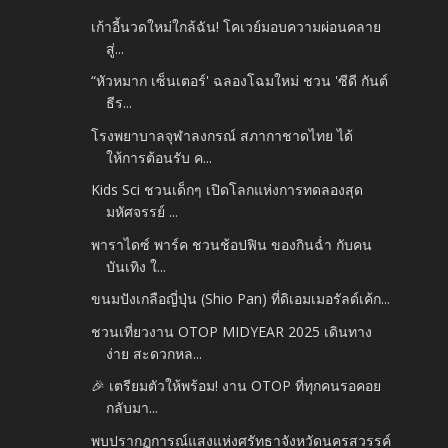
เก้าอี้นวดใหม่ใกล้ฉัน! โคเวย์มอบความผ่อนคลาย
สู่...
“หัวหมาก เซ็นเตอร์' ฉลองโฉมใหม่ ชวน 'ซีดี กันต์
ธีร...
โรงพยาบาลจุฬาลงกรณ์ สภากาชาดไทย ได้
ให้การต้อนรับ ค...
Kids Sci ชวนเด็กๆ เปิดโลกแห่งการทดลองสุด
มหัศจรรย์ ...
พาราไดซ์ พาร์ค ชวนช้อปฟิน ของกินฉ่ำ กับคน
บันเทิง ใ...
ขนมปังเกลือญี่ปุ่น (Shio Pan) ที่ดิเอมเมอรัลด์เค้ก...
ชวนเที่ยวงาน OTOP MIDYEAR 2025 เดินทาง
ง่าย สะดวกหล...
🎉 เตรียมตัวให้พร้อม! งาน OTOP ที่ทุกคนรอคอย
กลับมา...
พบปรากฏการณ์แสงแห่งศรัทธาจังหวัดนครสวรรค์