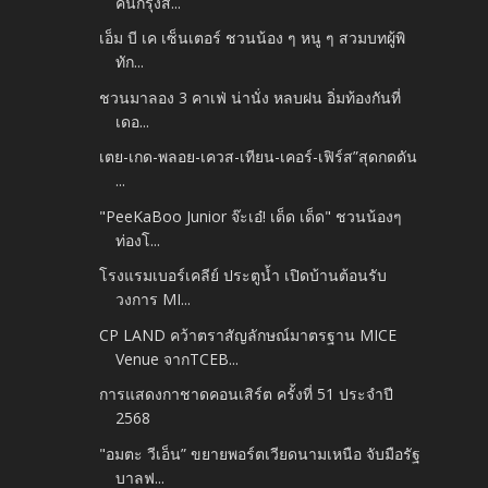
คนกรุงส่...
เอ็ม บี เค เซ็นเตอร์ ชวนน้อง ๆ หนู ๆ สวมบทผู้พิ
ทัก...
ชวนมาลอง 3 คาเฟ่ น่านั่ง หลบฝน อิ่มท้องกันที่
เดอ...
เตย-เกด-พลอย-เควส-เทียน-เคอร์-เฟิร์ส”สุดกดดัน
...
"PeeKaBoo Junior จ๊ะเอ๋! เด็ด เด็ด" ชวนน้องๆ
ท่องโ...
โรงแรมเบอร์เคลีย์ ประตูน้ำ เปิดบ้านต้อนรับ
วงการ MI...
CP LAND คว้าตราสัญลักษณ์มาตรฐาน MICE
Venue จากTCEB...
การแสดงกาชาดคอนเสิร์ต ครั้งที่ 51 ประจำปี
2568
"อมตะ วีเอ็น” ขยายพอร์ตเวียดนามเหนือ จับมือรัฐ
บาลฟ...