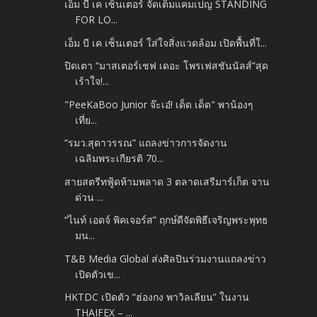
เอ็ม บี เค เซ็นเตอร์ จัดเต็มแคมเปญ STANDING
FOR LO...
เอ็ม บี เค เซ็นเตอร์ ใส่ใจสิ่งแวดล้อม เปิดพื้นที่ใ...
ปิดเตา “มาสเตอร์เชฟ เดอะ โพรเฟสชันนัลส์”สุด
เร้าใจ!...
"PeeKaBoo Junior จ๊ะเอ๋! เด็ด เด็ด" พาน้องๆ
เที่ย...
“รมว.สุดาวรรณ” แถลงข่าวการจัดงาน
เฉลิมพระเกียรติ 70...
สายสตรีทฟู้ดห้ามพลาด 3 ตลาดเสรีมาร์เก็ต จาน
ด่วน ...
“ไนท์ เอดจ์ พิคเจอร์ส” ฤกษ์ดีจัดพิธีเจริญพระพุทธ
มน...
T&B Media Global ส่งศิลปินร่วมงานแถลงข่าว
เปิดตัวเข...
HKTDC เปิดตัว “ฮ่องกง พาวิลเลียน” ในงาน
THAIFEX – ...