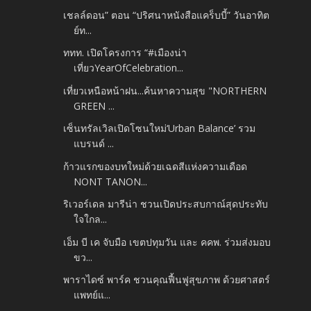
เชลล์ดอน” ตอน “ปริศนาหนังสือแคร็บบี้” วันอาทิต
ย์ท...
ททท. เปิดโครงการ “#เมืองน่า
เที่ยวYearOfCelebration...
เที่ยวเหนือหน้าฝน...ค้นหาความสุข "NORTHERN
GREEN ...
เซ็นทรัลเวิลเปิดโซนใหม่‘Urban Balance’ รวม
แบรนด์ ...
ก้าวแรกของบทใหม่ด้วยเฉดสีแห่งความเดือด
NONT TANON...
ริเวอร์เดล มารีน่า ชวนเปิดประสบกาณ์สุดประทับ
ใจใกล...
เอ็ม บี เค จับมือ เขตปทุมวัน และ คคพ. ร่วมส่งมอบ
ขว...
พาราไดซ์ พาร์ค ชวนคุณฟื้นฟูสุขภาพ ด้วยศาสตร์
แพทย์แ...