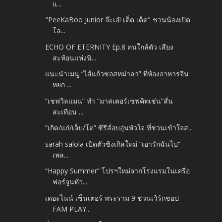
แ...
"PeeKaBoo Junior จ๊ะเอ๋! เด็ด เด็ด" ชวนน้องเปิด
โล...
ECHO OF ETERNITY Ep.8 คนใกล้ตัว เสียง
สะท้อนแห่งนิ...
แนะนำเมนู “ไส้แก้วซอสหม่าล่า” ที่ห้องอาหารจีน
หยก ...
“เชฟวิลแมน” ทำ “มาสเตอร์เชฟคิทเช่น”สั่น
สะเทือน ...
“เกิด/แก่/เจ็บ/โต” ซีรีส์อบอุ่นหัวใจ ที่ชวนเข้าใจส...
sarah salola เปิดตัวซิงเกิลใหม่ “เอารักฉันไป”
เพล...
“Happy Summer” โปรฯใหม่จากโรงแรมในเครือ
ฟอร์จูนทั่ว...
เดอะไนน์ เซ็นเตอร์ พระราม 9 ชวนเวิร์กชอป
FAM PLAY...