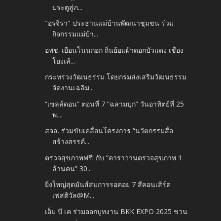
ประตูสู่ภ...
"อรจิรา" ประธานแม่บ้านพัฒนาชุมชน ร่วม
กิจกรรมแม่บ้า...
อพช. เยือนโนนกอก ถิ่นย้อมผ้าดอกบัวแดง เชื่อง
โยงเส้...
กระทรวงวัฒนธรรม โดยกรมส่งเสริมวัฒนธรรม
จัดงานเฉลิม...
“เชลล์ดอน” ตอนที่ 7 “ฉลามบุก” วันอาทิตย์ที่ 25
พ....
สจล. ร่วมขับเคลื่อนโครงการ “นวัตกรรมสื่อ
สร้างสรรค์...
ตรวจสุขภาพฟรี! กับ “คาราวานตรวจสุขภาพ 1
ล้านคน” 30...
ยิ่งใหญ่สุดมันส์สมการรอคอย 7 สีคอนเสิร์ต
เฟสติวัล@M...
เอ็ม บี เค ร่วมออกบูทงาน BKK EXPO 2025 ชวน