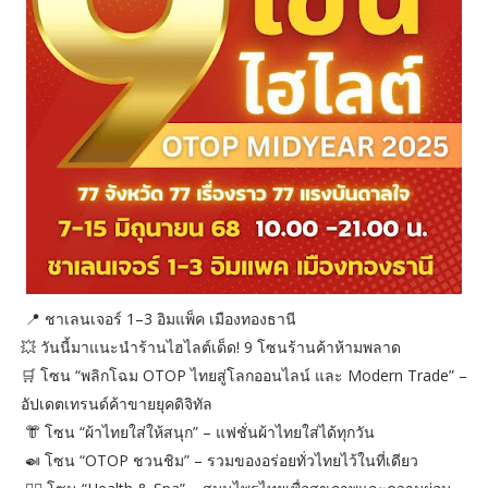
📍 ชาเลนเจอร์ 1–3 อิมแพ็ค เมืองทองธานี
💥 วันนี้มาแนะนำร้านไฮไลต์เด็ด! 9 โซนร้านค้าห้ามพลาด
🛒 โซน “พลิกโฉม OTOP ไทยสู่โลกออนไลน์ และ Modern Trade” –
อัปเดตเทรนด์ค้าขายยุคดิจิทัล
👘 โซน “ผ้าไทยใส่ให้สนุก” – แฟชั่นผ้าไทยใส่ได้ทุกวัน
🍛 โซน “OTOP ชวนชิม” – รวมของอร่อยทั่วไทยไว้ในที่เดียว