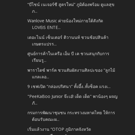
“บีไชน์ เนเจอร์ซี สูตรใหม่” ภูมิต้องพร้อม ดูแลสุข
ภ...
Wanlove Music ค่ายน้องใหม่ภายใต้สังกัด
LOVEiS ENTE...
เดอะไนน์ เซ็นเตอร์ ติวานนท์ ชวนช้อปสินค้า
เกษตรแปรร...
ศูนย์การค้าในเครือ เอ็ม บี เค ชวนสนุกกับการ
เรียนรู...
พาราไดซ์ พาร์ค ชวนสัมผัสงานศิลปะของ “ลูกไม้
แกลเลอ...
9 เชฟเปิด “กล่องปริศนา” ทั้งอึ้ง..ทั้งช็อค แรงเ...
"PeeKaBoo Junior จ๊ะเอ๋! เด็ด เด็ด" พาน้องๆ ผจญ
ภั...
กรมการพัฒนาชุมชน กระทรวงมหาดไทย ให้การ
ต้อนรับคณะผ...
เริ่มแล้วงาน “OTOP ภูมิภาคจังหวัด