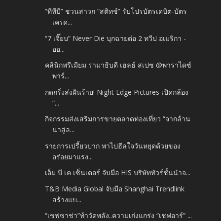
“ทีทีบี” ชวนสาวก “สติทช์” รับโปรบัตรเดบิต-บัตร
เครด...
“7 เจี๊ยบ” Never Die บุกฉายต่อ 2 ทวีป อเมริกา -
ออ...
คลินิกพรีเมียม รามาธิบดี เฮลธ์ สเปซ @พาราไดซ์
พาร์...
กดกริ่งส่งฝันร้าย! Night Edge Pictures เปิดกล้อง
“...
กิจกรรมส่งเสริมการขายตลาดท่องเที่ยว “จากล้าน
นาสู่ล...
รายการเปรี้ยวปาก พาไปฮีลใจวันหยุดด้วยของ
อร่อยมาแรง...
เอ็ม บี เค เซ็นเตอร์ จับมือ HIS บริษัททัวร์ชั้นนำจ...
T&B Media Global จับมือ Shanghai Trendlink
สร้างแบ...
“เชฟซาช่า”ท้าวัดพลัง..ความเก่งแกร่ง “เชฟอาร์” ...