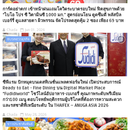
การ์ดอย่าตก! เข้าหน้าฝนแถมโควิดระบาดรอบใหม่ ฟิตสุขภาพด้วย
“ไบโอ โปร ซี วิตามินซี 1000 มก.” สูตรอ่อนโยน ดูดซึมดี พลัสบิล
เบอร์รี่ ดูแลสายตา ผิวพรรณ จัดโปรลดสุดคุ้ม 2 ซอง เพียง 69 บาท
Chada
Jun 01, 2026
BUSINESSธุรกิจ
ซีพีแรม ปักหมุดบนเดสทิเนชั่นแพลตฟอร์มใหม่ เปิดประสบการณ์
Ready to Eat - Fine Dining บน Digital Market Place
“Fudidiworld” โชว์ไลน์อัปอาหาร-เบเกอรี่ คุณภาพระดับพรีเมียม
กว่า100 เมนู ตอบโจทย์พฤติกรรมผู้บริโภคที่ต้องการความสะดวก
และรสชาติที่เหนือระดับ ใน THAIFEX – ANUGA ASIA 2026
Chada
May 28, 2026
ข่าวประชาสัมพันธ์