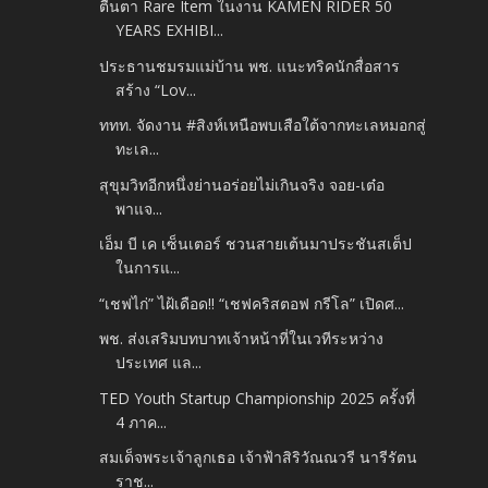
ตื่นตา Rare Item ในงาน KAMEN RIDER 50
YEARS EXHIBI...
ประธานชมรมแม่บ้าน พช. แนะทริคนักสื่อสาร
สร้าง “Lov...
ททท. จัดงาน #สิงห์เหนือพบเสือใต้จากทะเลหมอกสู่
ทะเล...
สุขุมวิทอีกหนึ่งย่านอร่อยไม่เกินจริง จอย-เต๋อ
พาแจ...
เอ็ม บี เค เซ็นเตอร์ ชวนสายเต้นมาประชันสเต็ป
ในการแ...
“เชฟไก่” ไฝ้เดือด!! “เชฟคริสตอฟ กรีโล” เปิดศ...
พช. ส่งเสริมบทบาทเจ้าหน้าที่ในเวทีระหว่าง
ประเทศ แล...
TED Youth Startup Championship 2025 ครั้งที่
4 ภาค...
สมเด็จพระเจ้าลูกเธอ เจ้าฟ้าสิริวัณณวรี นารีรัตน
ราช...