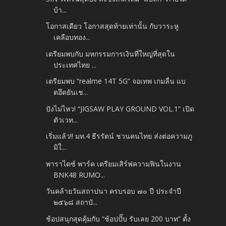
บ้า...
โอกาสเดียว โอกาสสุดท้ายเท่านั้น กับวาระหู
เคลือบทอง...
เตรียมพบกับ มหกรรมการเงินที่ใหญ่ที่สุดใน
ประเทศไทย ...
เตรียมพบ “realme 14T 5G” จอเทพ เกมลื่น แบ
ตอึดยันเช...
ปังไม่ไหว! “JIGSAW PLAY GROUND VOL.1” เปิด
ตัวเวท...
เริ่มแล้ว!! มท.4 ธีรรัตน์ ชวนคนไทย ส่งต่อความภู
มิใ...
พาราไดซ์ พาร์ค เตรียมเสิร์ฟความฟินในงาน
BNK48 RUMO...
วันคล้ายวันสถาปนา ครบรอบ ๗๐ ปี ประจำปี
๒๕๖๘ สถาบั...
ช้อปสนุกสุดคุ้มกับ “ช้อปปั๊บ รับเลย 200 บาท” ตั้ง