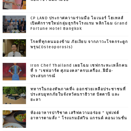
CP LAND ประกาศความร่วมมือ ไมเนอร์ โฮเทลส์
เปิดศักราชใหม่กลุ่มธุรกิจโรงแรม พลิกโฉม Grand
Fortune Hotel Bangkok
โรคที่ทุกคนมองข้าม ภัยเงียบ จากภาวะโรคกระดูก
พรุน(Osteoporosis)
Iron Chef Thailand เผยโฉม เชฟกระทะเหล็กคน
ที่ 9 “เชฟอาร์ต ศุภมงคล”ครบเครื่อง..ฝีมือ-
ประสบการณ์
ทหารในกองทัพภาคที่4 ออกช่วยเหลือประชาชนที่
ประสบอุทกภัยในจังหวัดนราธิวาส ปัตตานี และ
ยะลา
ห้องอาหารปาริชาต เสริฟความอร่อย “ บุฟเฟต์
อาหารตามสั่ง ” โรงแรมอัศวิน แกรนด์ คอนเวนชั่น