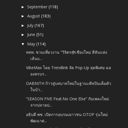
September
(118)
►
August
(183)
►
July
(167)
►
June
(51)
►
May
(114)
▼
ททท. ชวนเที่ยวงาน “วิจิตร@เชียงใหม่ สีสันแห่ง
เส้นแ...
VibeMax โดย Trendlink จัด Pop-Up สุดพิเศษ ฉล
องครบร...
OABNITH ก้าวสู่บทบาทใหม่ในฐานะศิลปินเต็มตัว
ในบ้า...
“SEASON FIVE Feat.No One Else” กับเพลงใหม่
จากปลายป...
อธิบดี พช. เปิดการอบรมเยาวชน OTOP รุ่นใหม่
พัฒนาต่...