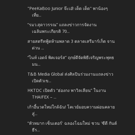
"PeeKaBoo Junior จ๊ะเอ๋! เด็ด เด็ด" พาน้องๆ
เที่ย...
“รมว.สุดาวรรณ” แถลงข่าวการจัดงาน
เฉลิมพระเกียรติ 70...
สายสตรีทฟู้ดห้ามพลาด 3 ตลาดเสรีมาร์เก็ต จาน
ด่วน ...
“ไนท์ เอดจ์ พิคเจอร์ส” ฤกษ์ดีจัดพิธีเจริญพระพุทธ
มน...
T&B Media Global ส่งศิลปินร่วมงานแถลงข่าว
เปิดตัวเข...
HKTDC เปิดตัว “ฮ่องกง พาวิลเลียน” ในงาน
THAIFEX – ...
เก้าอี้นวดใหม่ใกล้ฉัน! โคเวย์มอบความผ่อนคลาย
สู่...
“หัวหมาก เซ็นเตอร์' ฉลองโฉมใหม่ ชวน 'ซีดี กันต์
ธีร...