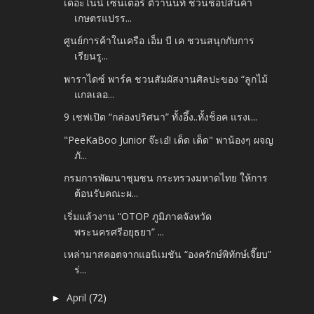
เดอะไนน์ เซ็นเตอร์ ติวานนท์ ชวนช้อปสินค้า
เกษตรแปรร...
ศูนย์การค้าในเครือ เอ็ม บี เค ชวนสนุกกับการ
เรียนรู...
พาราไดซ์ พาร์ค ชวนสัมผัสงานศิลปะของ “ลูกไม้
แกลเลอ...
9 เชฟเปิด “กล่องปริศนา” ทั้งอึ้ง..ทั้งช็อค แรงเ...
"PeeKaBoo Junior จ๊ะเอ๋! เด็ด เด็ด" พาน้องๆ ผจญ
ภั...
กรมการพัฒนาชุมชน กระทรวงมหาดไทย ให้การ
ต้อนรับคณะผ...
เริ่มแล้วงาน “OTOP ภูมิภาคจังหวัด
พระนครศรีอยุธยา” ...
เหล่ามาสคอตจากแอนิเมชัน “องครักษ์พิทักษ์เจี๊ยบ”
ร่...
April
(72)
►