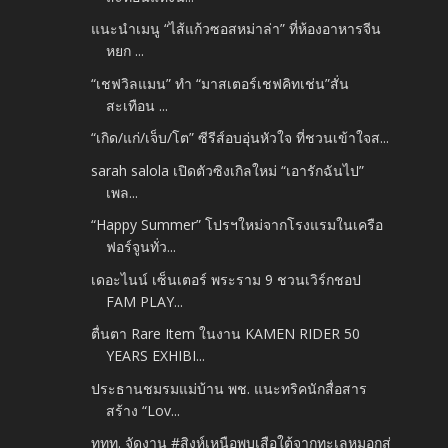
แนะนำเมนู “ไส้แก้วซอสหม่าล่า” ที่ห้องอาหารจีน
หยก ...
“เชฟวิลแมน” ทำ “มาสเตอร์เชฟคิทเช่น”สั่น
สะเทือน ...
“เกิด/แก่/เจ็บ/โต” ซีรีส์อบอุ่นหัวใจ ที่ชวนเข้าใจส...
sarah salola เปิดตัวซิงเกิลใหม่ “เอารักฉันไป”
เพล...
“Happy Summer” โปรฯใหม่จากโรงแรมในเครือ
ฟอร์จูนทั่ว...
เดอะไนน์ เซ็นเตอร์ พระราม 9 ชวนเวิร์กชอป
FAM PLAY...
ตื่นตา Rare Item ในงาน KAMEN RIDER 50
YEARS EXHIBI...
ประธานชมรมแม่บ้าน พช. แนะทริคนักสื่อสาร
สร้าง “Lov...
ททท. จัดงาน #สิงห์เหนือพบเสือใต้จากทะเลหมอกสู่