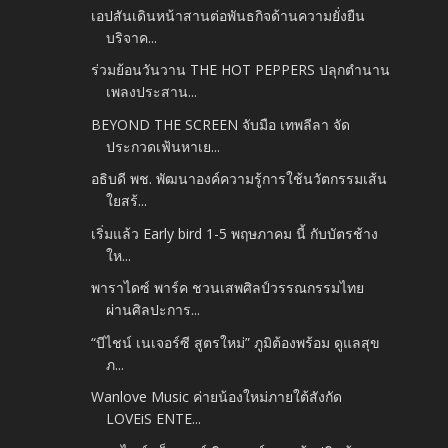
เอปสันเดินหน้าสานต่อพันธกิจด้านความยั่งยืน
บริจาค...
ร่วมย้อนวันวาน THE HOT PEPPERS ปลุกตำนาน
เพลงประสาน...
BEYOND THE SCREEN จับมือ เทพลีลา จัด
ประกวดเฟ้นหาเย...
อธิบดี พช. พัฒนาองค์ความรู้การใช้นวัตกรรมเส้น
ใยสร้...
เริ่มแล้ว Early bird 1-5 พฤษภาคม นี้ กับบัตรช้าง
ให...
พาราไดซ์ พาร์ค ชวนเสพศิลป์วรรณกรรมไทย
ผ่านศิลปะการ...
“บีไชน์ เนเจอร์ซี สูตรใหม่” ภูมิต้องพร้อม ดูแลสุข
ภ...
Wanlove Music ค่ายน้องใหม่ภายใต้สังกัด
LOVEiS ENTE...