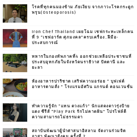
โรคที่ทุกคนมองข้าม ภัยเงียบ จากภาวะโรคกระดูก
พรุน(Osteoporosis)
Iron Chef Thailand เผยโฉม เชฟกระทะเหล็กคน
ที่ 9 “เชฟอาร์ต ศุภมงคล”ครบเครื่อง..ฝีมือ-
ประสบการณ์
ทหารในกองทัพภาคที่4 ออกช่วยเหลือประชาชนที่
ประสบอุทกภัยในจังหวัดนราธิวาส ปัตตานี และ
ยะลา
ห้องอาหารปาริชาต เสริฟความอร่อย “ บุฟเฟต์
อาหารตามสั่ง ” โรงแรมอัศวิน แกรนด์ คอนเวนชั่น
ทำความรู้จัก “แทน ดวงแก้ว” นักแสดงดาวรุ่งป้าย
แดง ซีรีส์ “Play Park รักไม่คาดฝัน” โปรไฟล์ดี
ความสามารถไม่ธรรมดา
สถาบันพัฒนาผู้นำศาสนาอิสลาม จัดงานร่วมจิต
อาสา พัฒนาสังคม ครั้งที่ 2