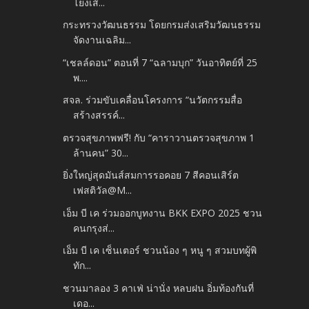
โยงเส้...
กระทรวงวัฒนธรรม โดยกรมส่งเสริมวัฒนธรรม
จัดงานเฉลิม...
“เชลล์ดอน” ตอนที่ 7 “ฉลามบุก” วันอาทิตย์ที่ 25
พ....
สจล. ร่วมขับเคลื่อนโครงการ “นวัตกรรมสื่อ
สร้างสรรค์...
ตรวจสุขภาพฟรี! กับ “คาราวานตรวจสุขภาพ 1
ล้านคน” 30...
ยิ่งใหญ่สุดมันส์สมการรอคอย 7 สีคอนเสิร์ต
เฟสติวัล@M...
เอ็ม บี เค ร่วมออกบูทงาน BKK EXPO 2025 ชวน
คนกรุงส่...
เอ็ม บี เค เซ็นเตอร์ ชวนน้อง ๆ หนู ๆ สวมบทผู้พิ
ทัก...
ชวนมาลอง 3 คาเฟ่ น่านั่ง หลบฝน อิ่มท้องกันที่
เดอ...