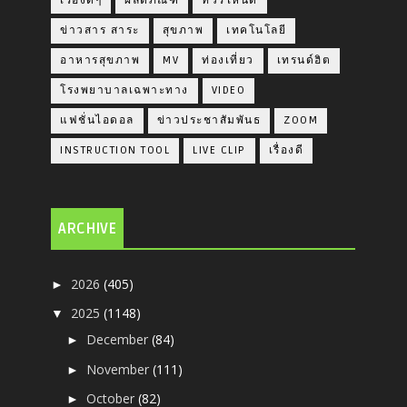
เรื่องดีๆ
ผลิตภัณฑ์
ทัวร์ไหนดี
ข่าวสาร สาระ
สุขภาพ
เทคโนโลยี
อาหารสุขภาพ
MV
ท่องเที่ยว
เทรนด์ฮิต
โรงพยาบาลเฉพาะทาง
VIDEO
แฟชั่นไอดอล
ข่าวประชาสัมพันธ
ZOOM
INSTRUCTION TOOL
LIVE CLIP
เรื่องดี
ARCHIVE
2026
(405)
►
2025
(1148)
▼
December
(84)
►
November
(111)
►
October
(82)
►