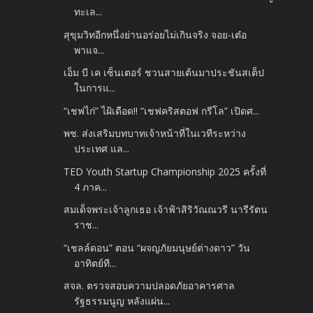
ทะเล...
สุขุมวิทอีกหนึ่งย่านอร่อยไม่เกินจริง จอย-เต๋อ
พาแจ...
เอ็ม บี เค เซ็นเตอร์ ชวนสายเต้นมาประชันสเต็ป
ในการแ...
“เชฟไก่” ไฝ้เดือด!! “เชฟคริสตอฟ กรีโล” เปิดศ...
พช. ส่งเสริมบทบาทเจ้าหน้าที่ในเวทีระหว่าง
ประเทศ แล...
TED Youth Startup Championship 2025 ครั้งที่
4 ภาค...
สมเด็จพระเจ้าลูกเธอ เจ้าฟ้าสิริวัณณวรี นารีรัตน
ราช...
“เชลล์ดอน” ตอน “ผจญภัยมนุษย์ต่างดาว” วัน
อาทิตย์ที...
สจล. ตรวจสอบความปลอดภัยอาคารศาล
รัฐธรรมนูญ หลังแผ่น...