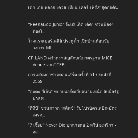
เตย-เกด-พลอย-เควส-เทียน-เคอร์-เฟิร์ส”สุดกดดัน
...
"PeeKaBoo Junior จ๊ะเอ๋! เด็ด เด็ด" ชวนน้องๆ
ท่องโ...
โรงแรมเบอร์เคลีย์ ประตูน้ำ เปิดบ้านต้อนรับ
วงการ MI...
CP LAND คว้าตราสัญลักษณ์มาตรฐาน MICE
Venue จากTCEB...
การแสดงกาชาดคอนเสิร์ต ครั้งที่ 51 ประจำปี
2568
"อมตะ วีเอ็น” ขยายพอร์ตเวียดนามเหนือ จับมือรัฐ
บาลฟ...
“ทีทีบี” ชวนสาวก “สติทช์” รับโปรบัตรเดบิต-บัตร
เครด...
“7 เจี๊ยบ” Never Die บุกฉายต่อ 2 ทวีป อเมริกา -
ออ...