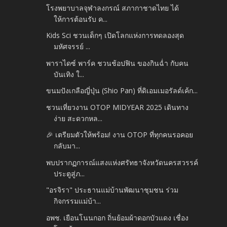
โรงพยาบาลจุฬาลงกรณ์ สภากาชาดไทย ได้
ให้การต้อนรับ ค...
Kids Sci ชวนเด็กๆ เปิดโลกแห่งการทดลองสุด
มหัศจรรย์ ...
พาราไดซ์ พาร์ค ชวนช้อปฟิน ของกินฉ่ำ กับคน
บันเทิง ใ...
ขนมปังเกลือญี่ปุ่น (Shio Pan) ที่ดิเอมเมอรัลด์เค้ก...
ชวนเที่ยวงาน OTOP MIDYEAR 2025 เดินทาง
ง่าย สะดวกหล...
🎉 เตรียมตัวให้พร้อม! งาน OTOP ที่ทุกคนรอคอย
กลับมา...
พบปรากฏการณ์แสงแห่งศรัทธาจังหวัดนครสวรรค์
ประตูสู่ภ...
"อรจิรา" ประธานแม่บ้านพัฒนาชุมชน ร่วม
กิจกรรมแม่บ้า...
อพช. เยือนโนนกอก ถิ่นย้อมผ้าดอกบัวแดง เชื่อง