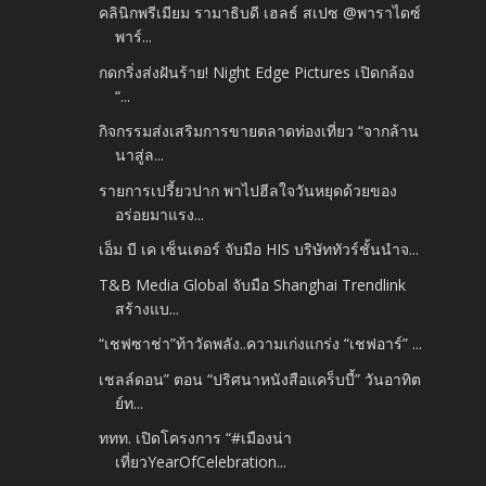
คลินิกพรีเมียม รามาธิบดี เฮลธ์ สเปซ @พาราไดซ์
พาร์...
กดกริ่งส่งฝันร้าย! Night Edge Pictures เปิดกล้อง
“...
กิจกรรมส่งเสริมการขายตลาดท่องเที่ยว “จากล้าน
นาสู่ล...
รายการเปรี้ยวปาก พาไปฮีลใจวันหยุดด้วยของ
อร่อยมาแรง...
เอ็ม บี เค เซ็นเตอร์ จับมือ HIS บริษัททัวร์ชั้นนำจ...
T&B Media Global จับมือ Shanghai Trendlink
สร้างแบ...
“เชฟซาช่า”ท้าวัดพลัง..ความเก่งแกร่ง “เชฟอาร์” ...
เชลล์ดอน” ตอน “ปริศนาหนังสือแคร็บบี้” วันอาทิต
ย์ท...
ททท. เปิดโครงการ “#เมืองน่า
เที่ยวYearOfCelebration...