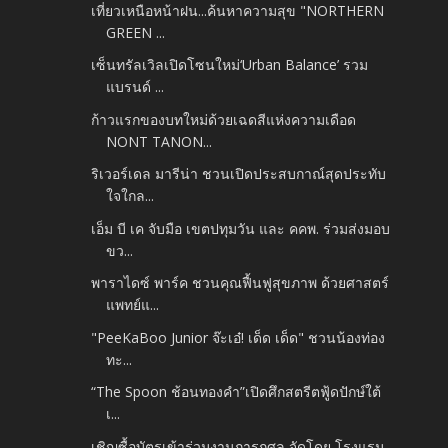
เที่ยวเหนือหน้าฝน...ค้นหาความสุข "NORTHERN
GREEN ...
เซ็นทรัลเวิลเปิดโซนใหม่‘Urban Balance’ รวม
แบรนด์ ...
ก้าวแรกของบทใหม่ด้วยเฉดสีแห่งความเดือด
NONT TANON...
ริเวอร์เดล มารีน่า ชวนเปิดประสบกาณ์สุดประทับ
ใจใกล...
เอ็ม บี เค จับมือ เขตปทุมวัน และ คคพ. ร่วมส่งมอบ
ขว...
พาราไดซ์ พาร์ค ชวนคุณฟื้นฟูสุขภาพ ด้วยศาสตร์
แพทย์แ...
"PeeKaBoo Junior จ๊ะเอ๋! เด็ด เด็ด" ชวนน้องท่อง
ทะ...
“The Spoon ช้อนทองคำ”เปิดศึกสตรีตฟู้ดปักษ์ใต้
เ...
เชิญซื้อบัตรเข้าร่วมงานการกุศล จัดโดย โรงแรม