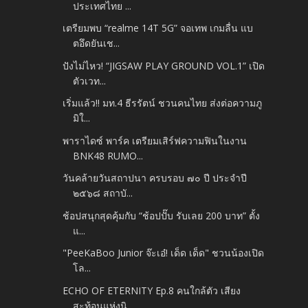
ประเทศไทย ...
เตรียมพบ “realme 14T 5G” จอเทพ เกมลื่น แบ
ตอึดยันเช...
ปังไม่ไหว! “JIGSAW PLAY GROUND VOL.1” เปิด
ตัวเวท...
เริ่มแล้ว!! มท.4 ธีรรัตน์ ชวนคนไทย ส่งต่อความภู
มิใ...
พาราไดซ์ พาร์ค เตรียมเสิร์ฟความฟินในงาน
BNK48 RUMO...
วันคล้ายวันสถาปนา ครบรอบ ๗๐ ปี ประจำปี
๒๕๖๘ สถาบั...
ช้อปสนุกสุดคุ้มกับ “ช้อปปั๊บ รับเลย 200 บาท” ตั้ง
แ...
"PeeKaBoo Junior จ๊ะเอ๋! เด็ด เด็ด" ชวนน้องเปิด
โล...
ECHO OF ETERNITY Ep.8 คนใกล้ตัว เสียง
สะท้อนแห่งนิ...