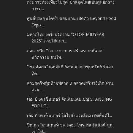
กรมการท่องเที่ยวไปสุด! ปักหมุดไทยเป็นศูนย์กลาง
การท...
ศูนย์ประชุมไคซ์ฯ ขอนแก่น เปิดตัว Beyond Food
Expo ...
มหาดไทย เตรียมจัดงาน "OTOP MIDYEAR
2025" ภายใต้แนว...
สจล. ผนึก Transcosmos สร้างระบบนิเวศ
นวัตกรรม ดันไท...
“เชลล์ดอน” ตอนที่ 8 ย้อนเวลาล่าขุมทรัพย์ วันอา
ทิต...
สายสตรีทฟู้ดห้ามพลาด 3 ตลาดเสรีมาร์เก็ต จาน
ด่วน ...
เอ็ม บี เค เซ็นเตอร์ จัดเต็มแคมเปญ STANDING
FOR LO...
เอ็ม บี เค เซ็นเตอร์ ใส่ใจสิ่งแวดล้อม เปิดพื้นที่ใ...
ปิดเตา “มาสเตอร์เชฟ เดอะ โพรเฟสชันนัลส์”สุด
เร้าใจ!...