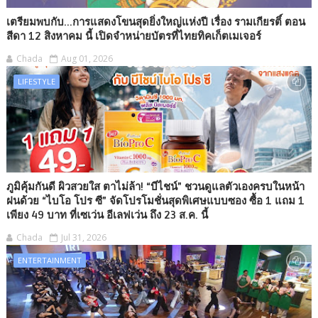
เตรียมพบกับ...การแสดงโขนสุดยิ่งใหญ่แห่งปี เรื่อง รามเกียรติ์ ตอน
สีดา 12 สิงหาคม นี้ เปิดจำหน่ายบัตรที่ไทยทิคเก็ตเมเจอร์
Chada
Aug 01, 2026
LIFESTYLE
ภูมิคุ้มกันดี ผิวสวยใส ตาไม่ล้า! “บีไชน์” ชวนดูแลตัวเองครบในหน้า
ฝนด้วย “ไบโอ โปร ซี” จัดโปรโมชั่นสุดพิเศษแบบซอง ซื้อ 1 แถม 1
เพียง 49 บาท ที่เซเว่น อีเลฟเว่น ถึง 23 ส.ค. นี้
Chada
Jul 31, 2026
ENTERTAINMENT