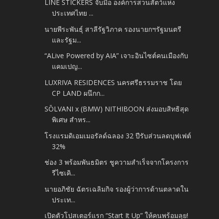
LINE STICKERS จับมือ องค์การสวนสัตว์แห่ง
ประเทศไทย ...
นายพีระพันธุ์ สาลีรัฐวิภาค รองนายกฯรัฐมนตรี
และรัฐม...
“ALive Powered by AIA” เจาะอินไซต์คนเมืองกับ
แคมเปญ...
LUXRIVA RESIDENCES นครศรีธรรมราช โดย
CP LAND ผนึกก...
SŌLVANI x (BMW) NITHIBOON ส่งมอบสิทธิสุด
พิเศษ สำหร...
โรงแรมดิเอมเมอรัลด์ฉลอง 32 ปีรับส่วนลดบุฟเฟต์
32%
ช่อง 3 พร้อมพันธมิตร ชูความสำเร็จจากโครงการ
รีไซเคิ...
นายอภิชัย ฉัตรเฉลิมกิจ รองผู้ว่าการด้านตลาดใน
ประเท...
เปิดตัวโปสเตอร์แรก “Start It Up” ให้คนพร้อมลุย!