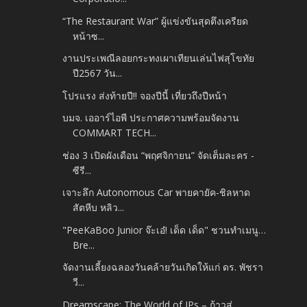
“The Restaurant War” ผู้แข่งขันสุดตึงเครียด
หน้าซ...
งานประเพณีลอยกระทงเผาเทียนเล่นไฟสุโขทัย
ปี2567 วัน...
โปรแรง ส่งท้ายปี!! จองปีนี้ เที่ยวถึงปีหน้า
บมจ. เออาร์ไอพี ประกาศความพร้อมจัดงาน
COMMART TECH...
ช่อง 3 เปิดผังเดือน “พฤศจิกายน” จัดเต็มละคร -
ซีรี...
เจาะลึก Autonomous Car พายคายัค-ชิลหาด
สัตหีบ หลิว...
"PeeKaBoo Junior จ๊ะเอ๋! เด็ด เด็ด" ชวนทำเมนู…
Bre...
จัดงานเลี้ยงฉลองวันคล้ายวันเกิดให้แก่ ดร. พัชรา
วี...
Dreamscape: The World of IPs – ก้าวสู่