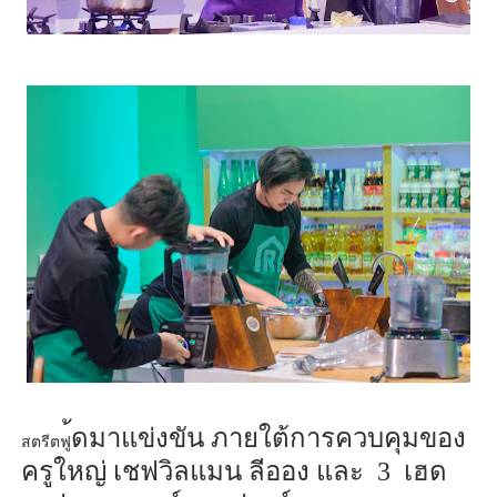
้ด
มาแข่งขัน ภายใต้การควบคุมของ
สตรีตฟู
ครูใหญ่ เชฟวิ
ลแ
มน ลีออง
และ 3
เฮด