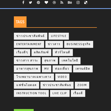
TAGS
ข่าวประชาสัมพันธ์
LIFESTYLE
ENTERTAINMENT
ข่าวสาร
BUSINESSธุรกิจ
เรื่องดีๆ
ผลิตภัณฑ์
ทัวร์ไหนดี
ข่าวสาร สาระ
สุขภาพ
เทคโนโลยี
อาหารสุขภาพ
MV
ท่องเที่ยว
เทรนด์ฮิต
โรงพยาบาลเฉพาะทาง
VIDEO
แฟชั่นไอดอล
ข่าวประชาสัมพันธ
ZOOM
INSTRUCTION TOOL
LIVE CLIP
เรื่องดี