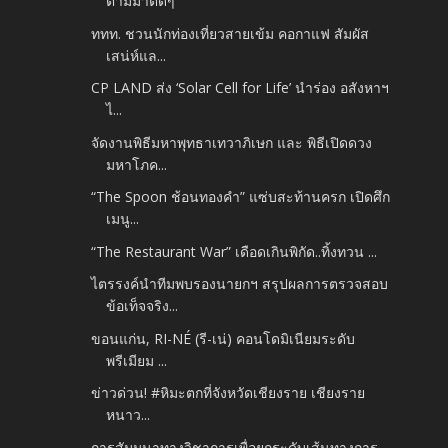
ตามมาติดๆ
ททท. ชวนนักท่องเที่ยวสายเข้ม คอกาแฟ สัมผัส
เสน่ห์แล...
CP LAND ส่ง ‘Solar Cell for Life’ นำร่อง อสังหาฯ
ไ...
จัดงานพิธีมหาพุทธาเทวาภิเษก และ พิธีเปิดดวง
มหาโภค...
“The Spoon ช้อนทองคำ” แซ่บสะท้านครก เปิดศึก
เมนู...
“The Restaurant War” เดือดเกินพิกัด..ทิ้งทวน ...
ไตรรงค์นำทีมพบรองนายกฯ สรุปผลการตรวจสอบ
ข้อเท็จจริง...
ขอนแก่น, RI-NÉ (รี-เน่) คอนโดมิเนียมระดับ
พรีเมียม ...
ข่าวด่วน! #หิมะตกที่จังหวัดเชียงราย เชียงราย
หนาว...
การสัมมนาทางวิชาการเพื่อยกระดับเส้นทางการ