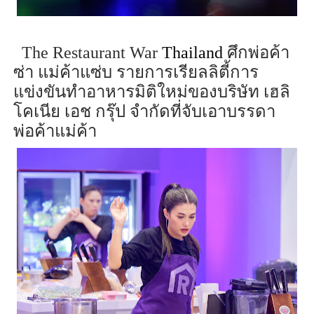
The Restaurant War
Thailand
ศึก
พ่อค้า
ซ่า แม่ค้า
แซ่บ
รายการเรียลลิตี้การ
แข่งขันทำอาหารมิติใหม่ของบริษัท เฮลิ
โค
เนีย
เอช กรุ๊ป จำกัดที่จับเอาบรรดา
พ่อค้าแม่ค้า