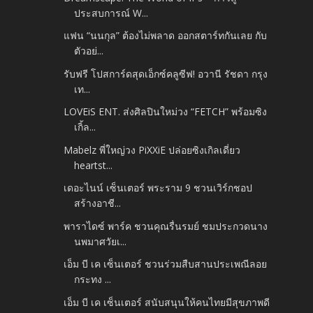
ประสบการณ์ W...
แฟน “นนกุล” ต้องไม่พลาด ออกสตาร์ทกันเลย กับ
ตัวอย่...
รับฟรี โปสการ์ดสุดเอ็กซ์คลูซีฟ! อวานี รัชดา กรุง
เท...
LOVEiS ENT. ส่งศิลปินใหม่วง “FETCH” พร้อมซิง
เกิ้ล...
Mabelz พี่ใหญ่วง PiXXiE ปล่อยซิงเกิลเดี่ยว
heartst...
เดอะไนน์ เซ็นเตอร์ พระราม 9 ชวนเวิร์กชอป
สร้างอาชี...
พาราไดซ์ พาร์ค ชวนคุณรื่นรมย์ ชมประกวดนาง
นพมาศวัยเ...
เอ็ม บี เค เซ็นเตอร์ ชวนร่วมสืบสานประเพณีลอย
กระทง ...
เอ็ม บี เค เซ็นเตอร์ สนับสนุนให้คนไทยมีสุขภาพดี