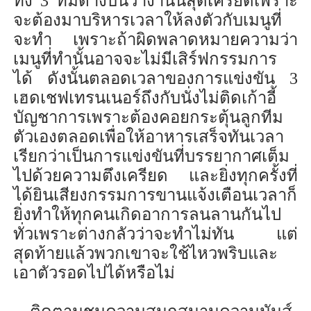
ทั้ง 3 ทีมต่างบ่นว่า
งานนี้สุด
เครียดเพราะ
จะต้องมาบริหารเวลาให้
ลงตัวกับเมนูที่
จะทำ
เพราะถ้าผิดพลาด
หมายความว่า
เมนูที่ทำนั้นอาจจะไม่
มี
เสิร์ฟ
กรรมการ
ได้
ดังนั้น
ตลอดเวลาของการแข่งขัน
3
เฮดเชฟเทรนเนอร์ถึงกับนั่งไม่ติดเก้าอี้
บัญชาการเพราะ
ต้องคอยกระตุ้นลูกทีม
ตัวเองตลอดเพื่อให้อาหารเสร็จทันเวลา
เรียกว่าเป็นการแข่งขันที่
บรรยากาศเต็ม
ไปด้วย
ความ
ตึง
เครียด
และ
ยิ่งทุกครั้งที่
ได้
ยิน
เสียงกรรมการขา
นแจ้ง
เตือน
เวลา
ก็
ยิ่งทำให้
ทุกคน
เกิด
อาการ
ลน
ลาน
กันไป
ทั่วเพราะต่างกลัว
ว่า
จะ
ทำ
ไม่ทัน
แต่
สุดท้ายแล้ว
พวกเขาจะใช้ไหวพริบและ
เอาตัวรอดไปได้หรือไม่