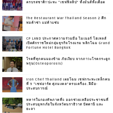
ครบรสชาติ!!ปะทะ “เชฟฟิลลิป” ทั้งมันส์ทั้งเดือด
The Restaurant War Thailand Season 2 ศึก
พ่อค้าซ่า แม่ค้าแซ่บ
CP LAND ประกาศความร่วมมือ ไมเนอร์ โฮเทลส์
เปิดศักราชใหม่กลุ่มธุรกิจโรงแรม พลิกโฉม Grand
Fortune Hotel Bangkok
โรคที่ทุกคนมองข้าม ภัยเงียบ จากภาวะโรคกระดูก
พรุน(Osteoporosis)
Iron Chef Thailand เผยโฉม เชฟกระทะเหล็กคน
ที่ 9 “เชฟอาร์ต ศุภมงคล”ครบเครื่อง..ฝีมือ-
ประสบการณ์
ทหารในกองทัพภาคที่4 ออกช่วยเหลือประชาชนที่
ประสบอุทกภัยในจังหวัดนราธิวาส ปัตตานี และ
ยะลา