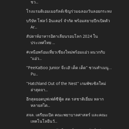
ชว...
โรงแรมดิเอมเมอรัลด์เชิญร่วมฉลองวันลอยกระทง
บริษัท โฟลว์ อินเตอร์ จำกัด พร้อมสยายปีกเปิดตัว
Ar...
สัปดาห์อาหารอิตาเลียนรอบโลก 2024 ใน
ประเทศไทย ...
#เหนือพร้อมเที่ยวเชียงใหม่พร้อมแอ่ว ผนวกกับ
“แอ่ว...
"PeeKaBoo Junior จ๊ะเอ๋! เด็ด เด็ด" ชวนทำเมนู…
Pu...
"Hatchland Out of the Nest" เกมพัซเซิลใหม่
ล่าสุดจา...
อีกสุดยอดบุฟเฟต์ซีฟู้ด สด รสชาติเยี่ยม หลาก
หลายสไต...
สจล. เตรียมเปิด คณะพยาบาลศาสตร์ และคณะ
เทคโนโลยีนวั...