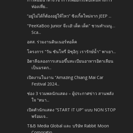
ท่องเที่ย...
“อยู่ไม่ได้ก็ต้องอยู่ให้ไหว” ซิงเกิ้ลใหม่จาก JEEP ...
"PeeKaBoo Junior จ๊ะเอ๋! เด็ด เด็ด" ชวนทำเมนู…
Sca...
อสส. ร่วมงานดินเนอร์ทอล็ค
โครงการ “วัน ซันโทรี่ มิซุอิกุ: เรารักษ์น้ำ" พาเยา...
อิตาลีฉลองการเสนอขึ้นทะเบียนอาหารอิตาเลียน
เป็นมรดก...
เปิดงานในงาน “Amazing Chiang Mai Car
Festival 2024...
ช่อง 3 รวมพลนักแสดง – ผู้ประกาศข่าว สานพลัง
ใจ “หนา...
เปิดตัวนักแสดง “START IT UP” แบบ NON STOP
พร้อมเจ...
T&B Media Global และ บริษัท Rabbit Moon
Corporatio...