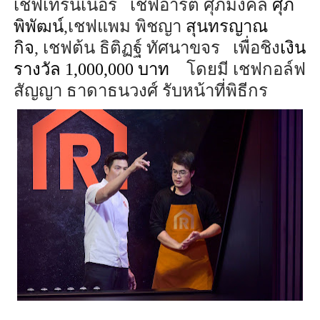
เชฟเทรนเนอร์ เชฟอาร์ต ศุภมงคล
ศุภ
พิพัฒน์
,
เชฟแพม พิชญา
สุนทรญาณ
กิจ
,
เชฟต้น ธิติ
ฏฐ์
ทัศนาขจร เพื่อชิง
เงิน
รางวัล
1,000,000
บาท
โดยมี เชฟกอล์ฟ
สัญญา ธาดาธนวงศ์ รับหน้าที่พิธีกร