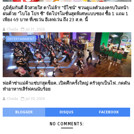
ภูมิคุ้มกันดี ผิวสวยใส ตาไม่ล้า! “บีไชน์” ชวนดูแลตัวเองครบในหน้า
ฝนด้วย “ไบโอ โปร ซี” จัดโปรโมชั่นสุดพิเศษแบบซอง ซื้อ 1 แถม 1
เพียง 49 บาท ที่เซเว่น อีเลฟเว่น ถึง 23 ส.ค. นี้
Chada
Jul 31, 2026
ENTERTAINMENT
พ่อค้าซ่าแม่ค้าแซ่บ!!สุดช็อค..เปิดศึกครั้งใหญ่ ครัวลุกเป็นไฟ..กดดัน
ทำอาหารเสิร์ฟคนนับร้อย
Chada
Jul 30, 2026
BLOGGER
DISQUS
FACEBOOK
NO COMMENTS: