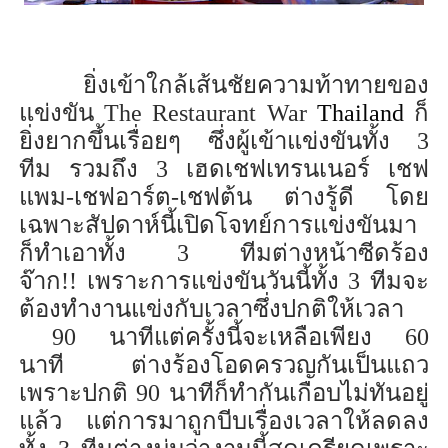
ยิ่งเข้าใกล้เส้นชัยความท้าทายของ
แข่งขัน
The Restaurant War
Thailand
ก็
ยิ่งยากขึ้น
เรื่อยๆ
ซึ่ง
ผู้เข้าแข่งขันทั้ง 3
ทีม
รวมถึง
3 เฮดเชฟเทรนเนอร์ เชฟ
แพม-เชฟอาร์ต-เชฟต้น
ต่างรู้ดี
โดย
เฉพาะสัปดาห์นี้
เปิดโจทย์การแข่งขันมา
ก็ทำเอาทั้ง 3 ทีม
ต่าง
หน้าซีด
ร้อง
จ๊าก
!!
เพราะการแข่งขันวันนี้ทั้ง 3 ทีมจะ
ต้องทำงานแข่งกับเวลา
ซึ่งปกติ
ให้เวลา
90 นาทีแต่
ครั้งนี้จะเหลือเพียง 60
นาที
ต่าง
ร้อง
โอดครวญกันเป็นแถว
เพราะปกติ 90 นาทีก็ทำกันเกือบไม่ทันอยู่
แล้ว
แต่
การมาถูก
บีบเรื่องเวลา
ให้ลดลง