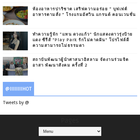
ห้องอาหารปาริชาต เสริฟความอร่อย “ บุฟเฟต์
อาหารตามสั่ง ” โรงแรมอัศวิน แกรนด์ คอนเวนชั่น
ทำความรู้จัก “แทน ดวงแก้ว” นักแสดงดาวรุ่งป้าย
แดง ซีรีส์ “Play Park รักไม่คาดฝัน” โปรไฟล์ดี
ความสามารถไม่ธรรมดา
สถาบันพัฒนาผู้นำศาสนาอิสลาม จัดงานร่วมจิต
อาสา พัฒนาสังคม ครั้งที่ 2
@IIIIIIIIHOT
Tweets by @
Pages