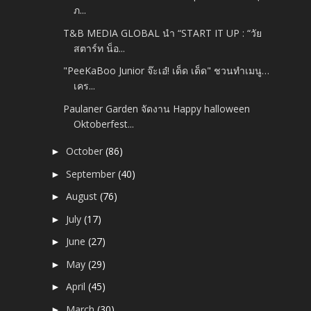
ภ...
T&B MEDIA GLOBAL นำ “START IT UP : “วัย
สตาร์ท น็อ...
"PeeKaBoo Junior จ๊ะเอ๋! เด็ด เด็ด" ชวนทำเมนู…
เคร...
Paulaner Garden จัดงาน Happy halloween
Oktoberfest...
October
(86)
►
September
(40)
►
August
(76)
►
July
(17)
►
June
(27)
►
May
(29)
►
April
(45)
►
March
(30)
►