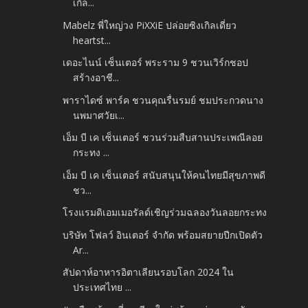
เกิ้ล...
Mabelz พี่ใหญ่วง PiXXiE ปล่อยซิงเกิลเดี่ยว
heartst...
เดอะไนน์ เซ็นเตอร์ พระราม 9 ชวนเวิร์กชอป
สร้างอาชี...
พาราไดซ์ พาร์ค ชวนคุณรื่นรมย์ ชมประกวดนาง
นพมาศวัยเ...
เอ็ม บี เค เซ็นเตอร์ ชวนร่วมสืบสานประเพณีลอย
กระทง ...
เอ็ม บี เค เซ็นเตอร์ สนับสนุนให้คนไทยมีสุขภาพดี
ชว...
โรงแรมดิเอมเมอรัลด์เชิญร่วมฉลองวันลอยกระทง
บริษัท โฟลว์ อินเตอร์ จำกัด พร้อมสยายปีกเปิดตัว
Ar...
สัปดาห์อาหารอิตาเลียนรอบโลก 2024 ใน
ประเทศไทย ...