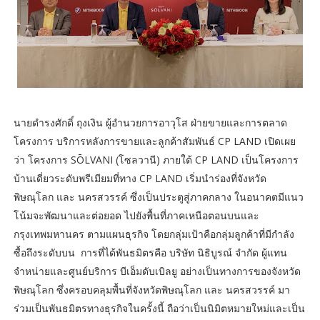
นายดำรงศักดิ์ ถุงเงิน ผู้อำนวยการอาวุโส ฝ่ายขายและการตลาด
โครงการ บริการหลังการขายและลูกค้าสัมพันธ์ CP LAND เปิดเผย
ว่า โครงการ SŌLVANI (โซลวานี) ภายใต้ CP LAND เป็นโครงการ
บ้านเดี่ยวระดับพรีเมียมที่ทาง CP LAND เริ่มนำร่องที่จังหวัด
พิษณุโลก และ นครสวรรค์ ซึ่งเป็นประตูสู่ภาคกลาง ในอนาคตมีแนว
โน้มจะพัฒนาและต่อยอด ไปยังพื้นที่ภาคเหนือตอนบนและ
กรุงเทพมหานคร ตามแผนธุรกิจ โดยกลุ่มเป้าคือกลุ่มลูกค้าที่มีกำลัง
ซื้อถึงระดับบน การที่ได้พันธมิตรคือ บริษัท นิธิบูรณ์ จำกัด ผู้แทน
จำหน่ายและศูนย์บริการ บีเอ็มดับเบิลยู อย่างเป็นทางการของจังหวัด
พิษณุโลก ซึ่งครอบคลุมพื้นที่จังหวัดพิษณุโลก และ นครสวรรค์ มา
ร่วมเป็นพันธมิตรทางธุรกิจในครั้งนี้ ถือว่าเป็นนิมิตหมายใหม่และเป็น