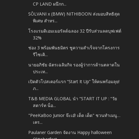
CP LAND ผนึกก...
SŌLVANI x (BMW) NITHIBOON ส่งมอบสิทธิสุด
พิเศษ สำหร...
โรงแรมดิเอมเมอรัลด์ฉลอง 32 ปีรับส่วนลดบุฟเฟต์
32%
ช่อง 3 พร้อมพันธมิตร ชูความสำเร็จจากโครงการ
รีไซเคิ...
นายอภิชัย ฉัตรเฉลิมกิจ รองผู้ว่าการด้านตลาดใน
ประเท...
เปิดตัวโปสเตอร์แรก “Start It Up” ให้คนพร้อมลุย!
ภ...
T&B MEDIA GLOBAL นำ “START IT UP : “วัย
สตาร์ท น็อ...
"PeeKaBoo Junior จ๊ะเอ๋! เด็ด เด็ด" ชวนทำเมนู…
เคร...
Paulaner Garden จัดงาน Happy halloween