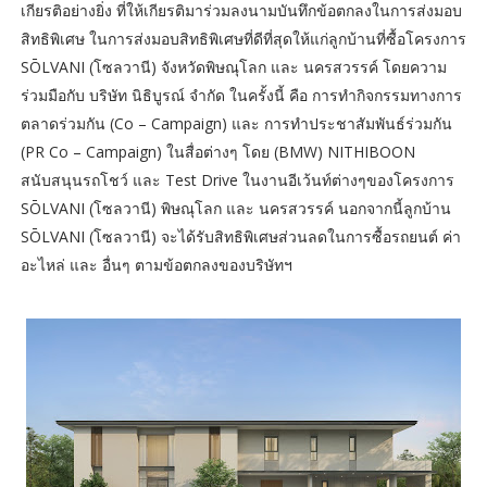
เกียรติอย่างยิ่ง ที่ให้เกียรติมาร่วมลงนามบันทึกข้อตกลงในการส่งมอบ
สิทธิพิเศษ ในการส่งมอบสิทธิพิเศษที่ดีที่สุดให้แก่ลูกบ้านที่ซื้อโครงการ
SŌLVANI (โซลวานี) จังหวัดพิษณุโลก และ นครสวรรค์ โดยความ
ร่วมมือกับ บริษัท นิธิบูรณ์ จำกัด ในครั้งนี้ คือ การทำกิจกรรมทางการ
ตลาดร่วมกัน (Co – Campaign) และ การทำประชาสัมพันธ์ร่วมกัน
(PR Co – Campaign) ในสื่อต่างๆ โดย (BMW) NITHIBOON
สนับสนุนรถโชว์ และ Test Drive ในงานอีเว้นท์ต่างๆของโครงการ
SŌLVANI (โซลวานี) พิษณุโลก และ นครสวรรค์ นอกจากนี้ลูกบ้าน
SŌLVANI (โซลวานี) จะได้รับสิทธิพิเศษส่วนลดในการซื้อรถยนต์ ค่า
อะไหล่ และ อื่นๆ ตามข้อตกลงของบริษัทฯ