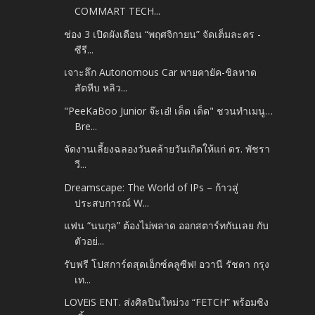
COMMART TECH...
ช่อง 3 เปิดผังเดือน “พฤศจิกายน” จัดเต็มละคร -
ซีรี...
เจาะลึก Autonomous Car พายคายัค-ชิลหาด
สัตหีบ หลิว...
"PeeKaBoo Junior จ๊ะเอ๋! เด็ด เด็ด" ชวนทำเมนู…
Bre...
จัดงานเลี้ยงฉลองวันคล้ายวันเกิดให้แก่ ดร. พัชรา
วี...
Dreamscape: The World of IPs – ก้าวสู่
ประสบการณ์ W...
แฟน “นนกุล” ต้องไม่พลาด ออกสตาร์ทกันเลย กับ
ตัวอย่...
รับฟรี โปสการ์ดสุดเอ็กซ์คลูซีฟ! อวานี รัชดา กรุง
เท...
LOVEiS ENT. ส่งศิลปินใหม่วง “FETCH” พร้อมซิง