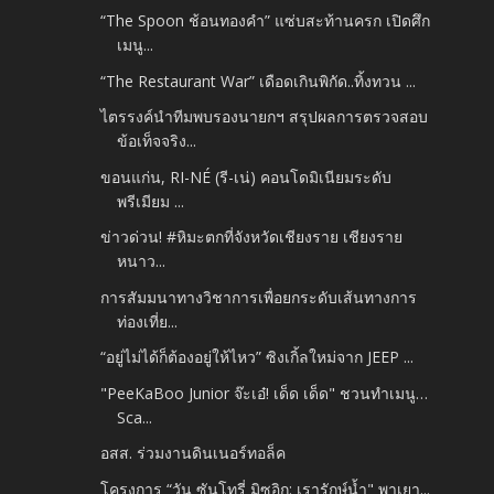
“The Spoon ช้อนทองคำ” แซ่บสะท้านครก เปิดศึก
เมนู...
“The Restaurant War” เดือดเกินพิกัด..ทิ้งทวน ...
ไตรรงค์นำทีมพบรองนายกฯ สรุปผลการตรวจสอบ
ข้อเท็จจริง...
ขอนแก่น, RI-NÉ (รี-เน่) คอนโดมิเนียมระดับ
พรีเมียม ...
ข่าวด่วน! #หิมะตกที่จังหวัดเชียงราย เชียงราย
หนาว...
การสัมมนาทางวิชาการเพื่อยกระดับเส้นทางการ
ท่องเที่ย...
“อยู่ไม่ได้ก็ต้องอยู่ให้ไหว” ซิงเกิ้ลใหม่จาก JEEP ...
"PeeKaBoo Junior จ๊ะเอ๋! เด็ด เด็ด" ชวนทำเมนู…
Sca...
อสส. ร่วมงานดินเนอร์ทอล็ค
โครงการ “วัน ซันโทรี่ มิซุอิกุ: เรารักษ์น้ำ" พาเยา...