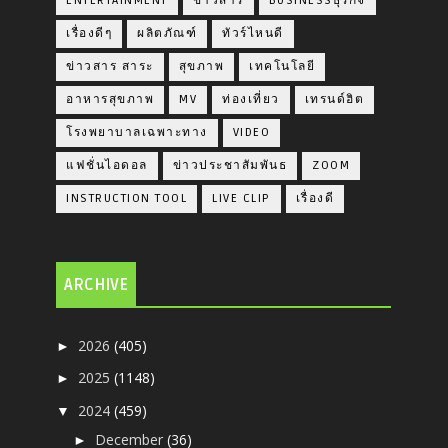
ENTERTAINMENT
ข่าวสาร
BUSINESSธุรกิจ
เรื่องดีๆ
ผลิตภัณฑ์
ทัวร์ไหนดี
ข่าวสาร สาระ
สุขภาพ
เทคโนโลยี
อาหารสุขภาพ
MV
ท่องเที่ยว
เทรนด์ฮิต
โรงพยาบาลเฉพาะทาง
VIDEO
แฟชั่นไอดอล
ข่าวประชาสัมพันธ
ZOOM
INSTRUCTION TOOL
LIVE CLIP
เรื่องดี
ARCHIVE
2026
(405)
►
2025
(1148)
►
2024
(459)
▼
December
(36)
►