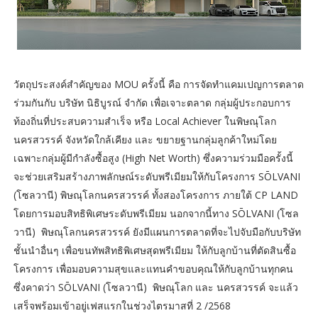
วัตถุประสงค์สำคัญของ MOU ครั้งนี้ คือ การจัดทำแคมเปญการตลาด
ร่วมกันกับ บริษัท นิธิบูรณ์ จำกัด เพื่อเจาะตลาด กลุ่มผู้ประกอบการ
ท้องถิ่นที่ประสบความสำเร็จ หรือ Local Achiever ในพิษณุโลก
นครสวรรค์ จังหวัดใกล้เคียง และ ขยายฐานกลุ่มลูกค้าใหม่โดย
เฉพาะกลุ่มผู้มีกำลังซื้อสูง (High Net Worth) ซึ่งความร่วมมือครั้งนี้
จะช่วยเสริมสร้างภาพลักษณ์ระดับพรีเมียมให้กับโครงการ SŌLVANI
(โซลวานี) พิษณุโลกนครสวรรค์ ทั้งสองโครงการ ภายใต้ CP LAND
โดยการมอบสิทธิพิเศษระดับพรีเมียม นอกจากนี้ทาง SŌLVANI (โซล
วานี) พิษณุโลกนครสวรรค์ ยังมีแผนการตลาดที่จะไปจับมือกับบริษัท
ชั้นนำอื่นๆ เพื่อขนทัพสิทธิพิเศษสุดพรีเมียม ให้กับลูกบ้านที่ตัดสินซื้อ
โครงการ เพื่อมอบความสุขและแทนคำขอบคุณให้กับลูกบ้านทุกคน
ซึ่งคาดว่า SŌLVANI (โซลวานี) พิษณุโลก และ นครสวรรค์ จะแล้ว
เสร็จพร้อมเข้าอยู่เฟสแรกในช่วงไตรมาสที่ 2 /2568