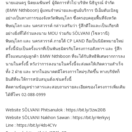
นายแอนดรู นิตยเมฆินทร์ ผู้จัดการทั่วไป บริษัท นิธิบูรณ์ จำกัด
(BMW Nithiboon) ผู้แทนจำหน่ายและศูนย์บริการ บีเอ็มดับเบิลยู
อย่างเป็นทางการของจังหวัดพิษณุโลก ซึ่งครอบคลุมพื้นที่จังหวัด
พิษณุโลก และ นครสวรรค์ กล่าวเสริมว่า รู้สึกดีใจและเป็นเกียรติ
อย่างยิ่งที่ได้ร่วมลงนาม MOU ร่วมกับ SŌLVANI (โซลวานี)
พิษณุโลก และ นครสวรรค์ ภายใต้ CP LAND ถือเป็นนิมิตหมายใหม่
ครั้งนี้นับเป็นครั้งแรกที่เป็นพันธมิตรกับโครงการอสังหาฯ และ รู้สึก
ดีใจแทนกลุ่มลูกค้า BMW Nithiboon ที่จะได้รับสิทธิพิเศษจากการลง
นามในครั้งนี้ หวังว่าการลงนามในครั้งนี้จะส่งผลให้เกิดความสำเร็จ
ทั้ง 2 ฝ่าย และ หากในอนาคตมีโครงการใหม่ๆเกิดขึ้น ทางบริษัทก็
ยินดีที่จะให้การสนับสนุนดั่งเช่นครั้งนี้
ติดตามข้อมูลข่าวสารและสอบถามรายละเอียดของโครงการเพิ่มเติม
ได้ที่โทร 02-088-0999
Website SŌLVANI Phitsanulok : https://bit.ly/3zw2l0B
Website SŌLVANI Nakhon Sawan : https://bit.ly/4erkyvj
Line : https://bit.ly/4ds4CYv