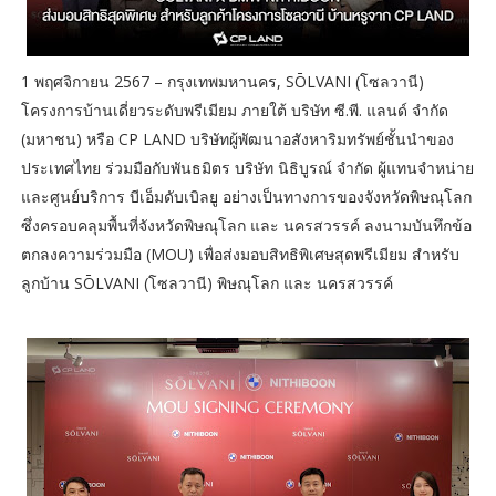
1 พฤศจิกายน 2567 – กรุงเทพมหานคร, SŌLVANI (โซลวานี)
โครงการบ้านเดี่ยวระดับพรีเมียม ภายใต้ บริษัท ซี.พี. แลนด์ จำกัด
(มหาชน) หรือ CP LAND บริษัทผู้พัฒนาอสังหาริมทรัพย์ชั้นนำของ
ประเทศไทย ร่วมมือกับพันธมิตร บริษัท นิธิบูรณ์ จำกัด ผู้แทนจำหน่าย
และศูนย์บริการ บีเอ็มดับเบิลยู อย่างเป็นทางการของจังหวัดพิษณุโลก
ซึ่งครอบคลุมพื้นที่จังหวัดพิษณุโลก และ นครสวรรค์ ลงนามบันทึกข้อ
ตกลงความร่วมมือ (MOU) เพื่อส่งมอบสิทธิพิเศษสุดพรีเมียม สำหรับ
ลูกบ้าน SŌLVANI (โซลวานี) พิษณุโลก และ นครสวรรค์