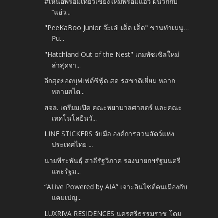
#เหนือพร้อมเที่ยวเชียงใหม่พร้อมแอ่ว ผนวกกับ
“แอ่ว...
"PeeKaBoo Junior จ๊ะเอ๋! เด็ด เด็ด" ชวนทำเมนู…
Pu...
"Hatchland Out of the Nest" เกมพัซเซิลใหม่
ล่าสุดจา...
อีกสุดยอดบุฟเฟต์ซีฟู้ด สด รสชาติเยี่ยม หลาก
หลายสไต...
สจล. เตรียมเปิด คณะพยาบาลศาสตร์ และคณะ
เทคโนโลยีนวั...
LINE STICKERS จับมือ องค์การสวนสัตว์แห่ง
ประเทศไทย ...
นายพีระพันธุ์ สาลีรัฐวิภาค รองนายกฯรัฐมนตรี
และรัฐม...
“ALive Powered by AIA” เจาะอินไซต์คนเมืองกับ
แคมเปญ...
LUXRIVA RESIDENCES นครศรีธรรมราช โดย