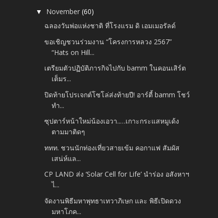
November
(60)
▼
ฉลองวันพ่อแห่งชาติ ที่โรงแรม ดิ เอมเมอรัลด์
ขอเชิญชวนร่วมงาน “โครงการหลวง 2567”
“Hats on Hill...
เตรียมตัวปฏิบัติภารกิจไปกับ bamm ในคอนเสิร์ต
เต็มร...
ปิดท้ายโปรเจกต์โซโล่ส่งท้ายปี! อาร์ตี้ bamm โชว์
ทำ...
ซุปตาร์หน้าใหม่น้องเอวา..…เกาะกระแสหมูเด้ง
ตามมาติดๆ
ททท. ชวนนักท่องเที่ยวสายเข้ม คอกาแฟ สัมผัส
เสน่ห์แล...
CP LAND ส่ง ‘Solar Cell for Life’ นำร่อง อสังหาฯ
ไ...
จัดงานพิธีมหาพุทธาเทวาภิเษก และ พิธีเปิดดวง
มหาโภค...