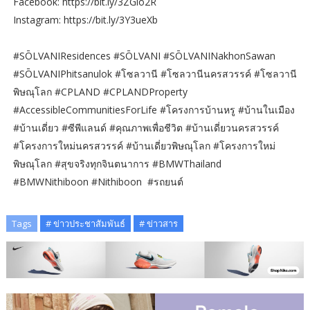
Facebook: https://bit.ly/3ZGlo2R
Instagram: https://bit.ly/3Y3ueXb
#SŌLVANIResidences #SŌLVANI #SŌLVANINakhonSawan
#SŌLVANIPhitsanulok #โซลวานี #โซลวานีนครสวรรค์ #โซลวานี
พิษณุโลก #CPLAND #CPLANDProperty
#AccessibleCommunitiesForLife #โครงการบ้านหรู #บ้านในเมือง
#บ้านเดี่ยว #ซีพีแลนด์ #คุณภาพเพื่อชีวิต #บ้านเดี่ยวนครสวรรค์
#โครงการใหม่นครสวรรค์ #บ้านเดี่ยวพิษณุโลก #โครงการใหม่
พิษณุโลก #สุขจริงทุกจินตนาการ #BMWThailand
#BMWNithiboon #Nithiboon #รถยนต์
Tags
# ข่าวประชาสัมพันธ์
# ข่าวสาร