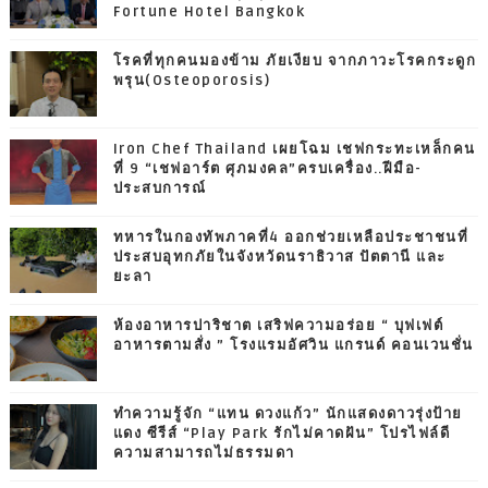
Fortune Hotel Bangkok
โรคที่ทุกคนมองข้าม ภัยเงียบ จากภาวะโรคกระดูก
พรุน(Osteoporosis)
Iron Chef Thailand เผยโฉม เชฟกระทะเหล็กคน
ที่ 9 “เชฟอาร์ต ศุภมงคล”ครบเครื่อง..ฝีมือ-
ประสบการณ์
ทหารในกองทัพภาคที่4 ออกช่วยเหลือประชาชนที่
ประสบอุทกภัยในจังหวัดนราธิวาส ปัตตานี และ
ยะลา
ห้องอาหารปาริชาต เสริฟความอร่อย “ บุฟเฟต์
อาหารตามสั่ง ” โรงแรมอัศวิน แกรนด์ คอนเวนชั่น
ทำความรู้จัก “แทน ดวงแก้ว” นักแสดงดาวรุ่งป้าย
แดง ซีรีส์ “Play Park รักไม่คาดฝัน” โปรไฟล์ดี
ความสามารถไม่ธรรมดา