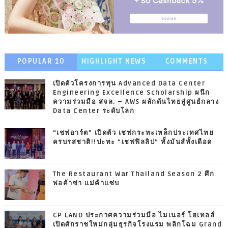
POPULAR 10
HIGHLIGHT NEWS
COMMENTS
เปิดตัวโครงการทุน Advanced Data Center
Engineering Excellence Scholarship ผนึก
ความร่วมมือ สจล. – AWS ผลักดันไทยสู่ศูนย์กลาง
Data Center ระดับโลก
“เชฟอาร์ต” เปิดตัว เชฟกระทะเหล็กประเทศไทย
ครบรสชาติ!!ปะทะ “เชฟฟิลลิป” ทั้งมันส์ทั้งเดือด
The Restaurant War Thailand Season 2 ศึก
พ่อค้าซ่า แม่ค้าแซ่บ
CP LAND ประกาศความร่วมมือ ไมเนอร์ โฮเทลส์
เปิดศักราชใหม่กลุ่มธุรกิจโรงแรม พลิกโฉม Grand