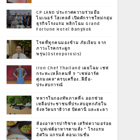
CP LAND ประกาศความร่วมมือ
ไมเนอร์ โฮเทลส์ เปิดศักราชใหม่กลุ่ม
ธุรกิจโรงแรม พลิกโฉม Grand
Fortune Hotel Bangkok
โรคที่ทุกคนมองข้าม ภัยเงียบ จาก
ภาวะโรคกระดูก
พรุน(Osteoporosis)
Iron Chef Thailand เผยโฉม เชฟ
กระทะเหล็กคนที่ 9 “เชฟอาร์ต
ศุภมงคล”ครบเครื่อง..ฝีมือ-
ประสบการณ์
ทหารในกองทัพภาคที่4 ออกช่วย
เหลือประชาชนที่ประสบอุทกภัยใน
จังหวัดนราธิวาส ปัตตานี และยะลา
ห้องอาหารปาริชาต เสริฟความอร่อย
“ บุฟเฟต์อาหารตามสั่ง ” โรงแรม
อัศวิน แกรนด์ คอนเวนชั่น