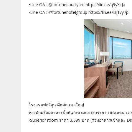
•Line OA : @fortunecourtyard https://lin.ee/q9yXcJa
•Line OA : @fortunehotelgroup https://lin.ee/Bj1vy7p
โรงแรมฟอร์จูน ดีพลัส เขาใหญ่
ห้องพักพร้อมอาหารมื้อพิเศษท่ามกลางบรรยากาศลมหนาว
•Superior room ราคา 3,599 บาท (รวมอาหารเช้าและ Dinn