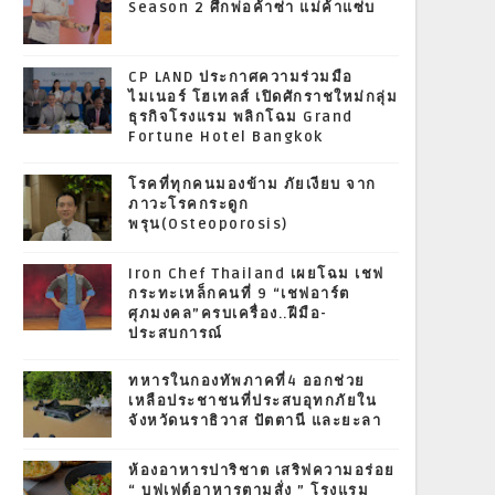
Season 2 ศึกพ่อค้าซ่า แม่ค้าแซ่บ
CP LAND ประกาศความร่วมมือ
ไมเนอร์ โฮเทลส์ เปิดศักราชใหม่กลุ่ม
ธุรกิจโรงแรม พลิกโฉม Grand
Fortune Hotel Bangkok
โรคที่ทุกคนมองข้าม ภัยเงียบ จาก
ภาวะโรคกระดูก
พรุน(Osteoporosis)
Iron Chef Thailand เผยโฉม เชฟ
กระทะเหล็กคนที่ 9 “เชฟอาร์ต
ศุภมงคล”ครบเครื่อง..ฝีมือ-
ประสบการณ์
ทหารในกองทัพภาคที่4 ออกช่วย
เหลือประชาชนที่ประสบอุทกภัยใน
จังหวัดนราธิวาส ปัตตานี และยะลา
ห้องอาหารปาริชาต เสริฟความอร่อย
“ บุฟเฟต์อาหารตามสั่ง ” โรงแรม