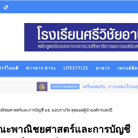
ัวร์ไหนดี
ข่าวสาร สาระ
LIFESTYLES
อาหาร
เทรนด์ฮิต
เตรียมพบกับ...การแสดงโขนสุดยิ่งใหญ่แห่ง
ENTERTAINMENT
ณิชยศาสตร์และการบัญชี มธ. มอบรางวัล สุดยอดผู้นำองค์กรแห่งปี
 คณะพาณิชยศาสตร์และการบัญชี