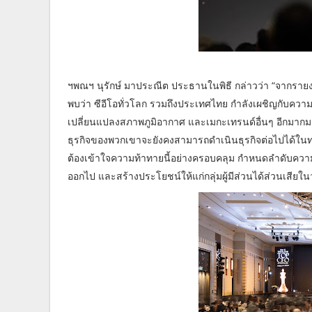
ฯพณฯ นุรักษ์ มาประณีต ประธานในพิธี กล่าวว่า “จากรา
พบว่า ซีอีโอทั่วโลก รวมถึงประเทศไทย กำลังเผชิญกับค
เปลี่ยนแปลงสภาพภูมิอากาศ และเมกะเทรนด์อื่นๆ อีกมากม
ธุรกิจของพวกเขาจะยังคงสามารถดำเนินธุรกิจต่อไปได้ใน
ต้องเข้าใจความท้าทายนี้อย่างครอบคลุม กำหนดลำดับควา
ออกไป และสร้างประโยชน์ให้แก่กลุ่มผู้มีส่วนได้ส่วนเสียในว