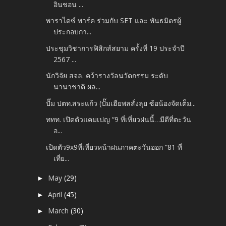
อินชอน ...
พาราไดซ์ พาร์ค ร่วมกับ SET และ พันธมิตรผู้
ประกอบกา...
ประชุมวิชาการฟิสิกส์สยาม ครั้งที่ 19 ประจำปี
2567 ...
นักวิจัย สจล. คว้ารางวัลนวัตกรรม ระดับ
นานาชาติ ผล...
ปั๊ม ปตท.สระแก้ว (ปั๊มเฮียพลสั่งลุย ซ้อน้องจัดเต็ม...
ททท. เปิดตัวแคมเปญ “9 ที่เที่ยวฝนนี้…มีดีที่ตะวัน
อ...
เปิดตัว9x9ที่เที่ยวหน้าฝนภาคตะวันออก “81 ที่
เที่ย...
May
(29)
►
April
(45)
►
March
(30)
►