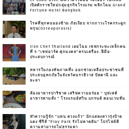
เปิดศักราชใหม่กลุ่มธุรกิจโรงแรม พลิกโฉม Grand
Fortune Hotel Bangkok
โรคที่ทุกคนมองข้าม ภัยเงียบ จากภาวะโรคกระดูก
พรุน(Osteoporosis)
Iron Chef Thailand เผยโฉม เชฟกระทะเหล็กคน
ที่ 9 “เชฟอาร์ต ศุภมงคล”ครบเครื่อง..ฝีมือ-
ประสบการณ์
ทหารในกองทัพภาคที่4 ออกช่วยเหลือประชาชนที่
ประสบอุทกภัยในจังหวัดนราธิวาส ปัตตานี และ
ยะลา
ห้องอาหารปาริชาต เสริฟความอร่อย “ บุฟเฟต์
อาหารตามสั่ง ” โรงแรมอัศวิน แกรนด์ คอนเวนชั่น
ทำความรู้จัก “แทน ดวงแก้ว” นักแสดงดาวรุ่งป้าย
แดง ซีรีส์ “Play Park รักไม่คาดฝัน” โปรไฟล์ดี
ความสามารถไม่ธรรมดา