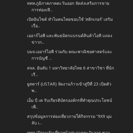
ททท.ภูมิภาคภาคตะวันออก จัดส่งเสริมการขาย
การท่องเที...
เปิดอินไซต์ ทำไมคนไทยชอบใช้ ‘สติกเกอร์’ เสริม
เรื่อ...
เออาร์ไอพี และพันธมิตรแบรนด์สินค้าไอที แถลง
ข่าวก...
บมจ.เออาร์ไอพี ร่วมกับ คณะพาณิชยศาสตร์และ
การบัญชี ...
สจล. อันดับ 1 มหาวิทยาลัยไทย 6 สาขาวิชา ที่นัก
เรี...
ยูสตาร์ (USTAR) จัดงานก้าวเข้าสู่ปีที่ 23 เปิดตัว
พ...
เอ็ม บี เค รับเกียรติบัตรองค์กรที่ทำคุณประโยชน์
เพื...
สรุปข้อมูลการท่องเที่ยวภายใต้กิจกรรม “9X9 มุม
ลับ เ...
ททท.เปิดมุมลับเที่ยวหน้าฝนภาคตะวันออก ชวน