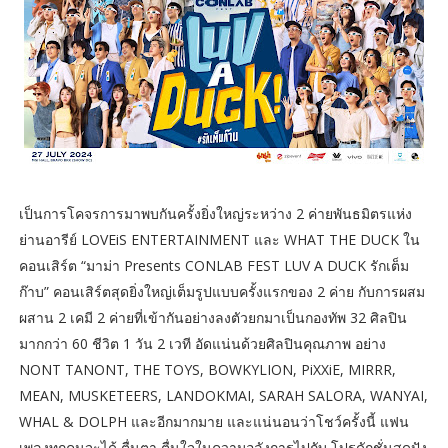
เป็นการโคจรการมาพบกันครั้งยิ่งใหญ่ระหว่าง 2 ค่ายพันธมิตรแห่ง
ย่านอารีย์ LOVEiS ENTERTAINMENT และ WHAT THE DUCK ใน
คอนเสิร์ต “มาม่า Presents CONLAB FEST LUV A DUCK รักเต็ม
ก๊าบ” คอนเสิร์ตสุดยิ่งใหญ่เต็มรูปแบบครั้งแรกของ 2 ค่าย กับการผสม
ผสาน 2 เคมี 2 ค่ายที่เข้ากันอย่างลงตัวยกมาเป็นกองทัพ 32 ศิลปิน
มากกว่า 60 ชีวิต 1 วัน 2 เวที อัดแน่นด้วยศิลปินคุณภาพ อย่าง
NONT TANONT, THE TOYS, BOWKYLION, PiXXiE, MIRRR,
MEAN, MUSKETEERS, LANDOKMAI, SARAH SALORA, WANYAI,
WHAL & DOLPH และอีกมากมาย และแน่นอนว่าโชว์ครั้งนี้ แฟน
เพลงทุกคนจะได้ ตื่นตา ตื่นใจในความอลังการไปกับ โปรดักชั่นสุดปัง