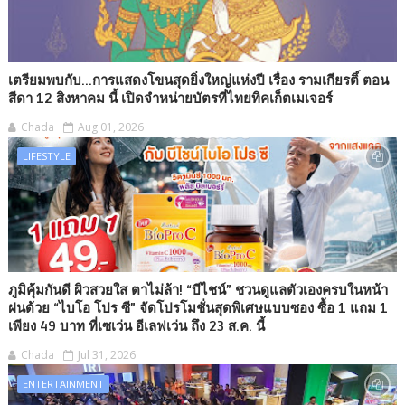
เตรียมพบกับ...การแสดงโขนสุดยิ่งใหญ่แห่งปี เรื่อง รามเกียรติ์ ตอน
สีดา 12 สิงหาคม นี้ เปิดจำหน่ายบัตรที่ไทยทิคเก็ตเมเจอร์
Chada
Aug 01, 2026
LIFESTYLE
ภูมิคุ้มกันดี ผิวสวยใส ตาไม่ล้า! “บีไชน์” ชวนดูแลตัวเองครบในหน้า
ฝนด้วย “ไบโอ โปร ซี” จัดโปรโมชั่นสุดพิเศษแบบซอง ซื้อ 1 แถม 1
เพียง 49 บาท ที่เซเว่น อีเลฟเว่น ถึง 23 ส.ค. นี้
Chada
Jul 31, 2026
ENTERTAINMENT