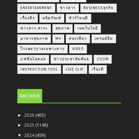
ENTERTAINMENT
ข่าวสาร
BUSINESSธุรกิจ
เรื่องดีๆ
ผลิตภัณฑ์
ทัวร์ไหนดี
ข่าวสาร สาระ
สุขภาพ
เทคโนโลยี
อาหารสุขภาพ
MV
ท่องเที่ยว
เทรนด์ฮิต
โรงพยาบาลเฉพาะทาง
VIDEO
แฟชั่นไอดอล
ข่าวประชาสัมพันธ
ZOOM
INSTRUCTION TOOL
LIVE CLIP
เรื่องดี
ARCHIVE
2026
(405)
►
2025
(1148)
►
2024
(459)
▼