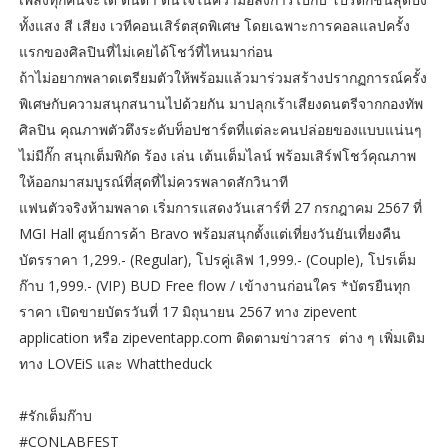
ทั้งแสง สี เสียง เวทีคอนเสิร์ตสุดพิเศษ โดยเฉพาะการคอลแลปครั้ง
แรกของศิลปินที่ไม่เคยได้โชว์ที่ไหนมาก่อน
ถ้าไม่อยากพลาดเตรียมตัวให้พร้อมแล้วมาร่วมสร้างปรากฏการณ์ครั้ง
พิเศษกับความสนุกสนานไปด้วยกัน มาปลุกเร้าเสียงดนตรีจากกองทัพ
ศิลปิน คุณภาพตัวตึงระดับท็อปชาร์ตที่แต่ละคนปล่อยของแบบแน่นๆ
ไม่มีกั๊ก สนุกเต็มพิกัด ร้อง เล่น เต้นเต็มไลน์ พร้อมเสิร์ฟโชว์คุณภาพ
ให้ออกมาสมบูรณ์ที่สุดที่ไม่ควรพลาดสักวินาที
แฟนตัวจริงห้ามพลาด เริ่มการแสดงวันเสาร์ที่ 27 กรกฎาคม 2567 ที่
MGI Hall ศูนย์การค้า Bravo พร้อมสนุกตั้งแต่เที่ยงวันยันเที่ยงคืน
บัตรราคา 1,299.- (Regular), โปรคู่เลิฟ 1,999.- (Couple), โปรเต็ม
ก๊าบ 1,999.- (VIP) BUD Free flow / เข้างานก่อนใคร *บัตรยืนทุก
ราคา เปิดขายบัตรวันที่ 17 มิถุนายน 2567 ทาง zipevent
application หรือ zipeventapp.com ติดตามข่าวสาร ต่าง ๆ เพิ่มเติม
ทาง LOVEiS และ Whattheduck
#รักเต็มก๊าบ
#CONLABFEST