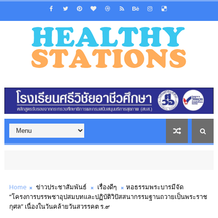
Home
ข่าวประชาสัมพันธ์
เรื่องดีๆ
หอธรรมพระบารมีจัด
“โครงการบรรพชาอุปสมบทและปฏิบัติวิปัสสนากรรมฐานถวายเป็นพระราช
กุศล” เนื่องในวันคล้ายวันสวรรคต ร.๙