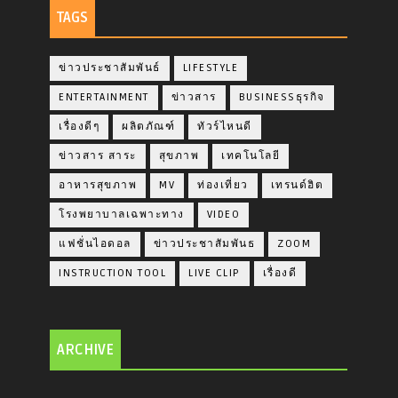
TAGS
ข่าวประชาสัมพันธ์
LIFESTYLE
ENTERTAINMENT
ข่าวสาร
BUSINESSธุรกิจ
เรื่องดีๆ
ผลิตภัณฑ์
ทัวร์ไหนดี
ข่าวสาร สาระ
สุขภาพ
เทคโนโลยี
อาหารสุขภาพ
MV
ท่องเที่ยว
เทรนด์ฮิต
โรงพยาบาลเฉพาะทาง
VIDEO
แฟชั่นไอดอล
ข่าวประชาสัมพันธ
ZOOM
INSTRUCTION TOOL
LIVE CLIP
เรื่องดี
ARCHIVE