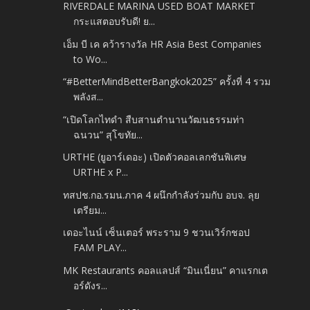
RIVERDALE MARINA USED BOAT MARKET
กระแสตอบรับดี! ย...
เอ็ม บี เค คว้ารางวัล HR Asia Best Companies
to Wo...
“#BetterMindBetterBangkok2025” ครั้งที่ 4 รวม
พลังส...
“เปิดโลกไทดำ สืบสานตำนานวัฒนธรรมท่า
ฉนวน” สุโขทัย...
URTHE (ยูอาร์เดอะ) เปิดตัวคอลเลกชันพิเศษ
URTHE x P...
ทสปช.กอ.รมน.ภาค 4 ผนึกกำลังร่วมกับ อบจ. ลุย
เตรียม...
เดอะไนน์ เซ็นเตอร์ พระราม 9 ชวนเวิร์กชอป
FAM PLAY...
MK Restaurants คอลแลปส์ “มินเนี่ยน” คาแรกเต
อร์ดังร...