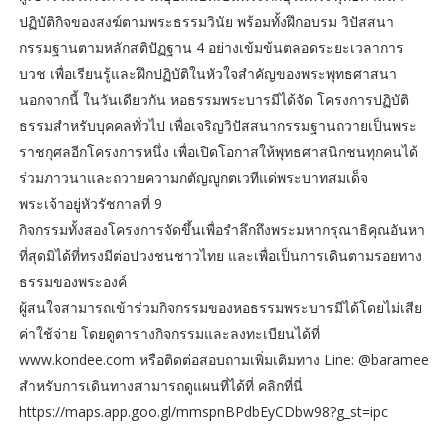
ปฏิบัติกิจของสงฆ์ตามพระธรรมวินัย พร้อมทั้งฝึกอบรม วิปัสสนา
กรรมฐานตามหลักสติปัฏฐาน 4 อย่างเข้มข้นตลอดระยะเวลาการ
บวช เพื่อเรียนรู้และฝึกปฏิบัติในหัวใจสำคัญของพระพุทธศาสนา
นอกจากนี้ ในวันเดียวกัน หอธรรมพระบารมีได้จัด โครงการปฏิบัติ
ธรรมสำหรับบุคคลทั่วไป เพื่อเจริญวิปัสสนากรรมฐานถวายเป็นพระ
ราชกุศลอีกโครงการหนึ่ง เพื่อเปิดโอกาสให้พุทธศาสนิกชนทุกคนได้
ร่วมภาวนาและถวายความกตัญญูกตเวทีแด่พระบาทสมเด็จ
พระเจ้าอยู่หัวรัชกาลที่ 9
กิจกรรมทั้งสองโครงการจัดขึ้นเพื่อรำลึกถึงพระมหากรุณาธิคุณอันหา
ที่สุดมิได้ที่ทรงมีต่อปวงชนชาวไทย และเพื่อเป็นการเดินตามรอยทาง
ธรรมของพระองค์
ผู้สนใจสามารถเข้าร่วมกิจกรรมของหอธรรมพระบารมีได้โดยไม่เสีย
ค่าใช้จ่าย โดยดูตารางกิจกรรมและลงทะเบียนได้ที่
www.kondee.com หรือติดต่อสอบถามเพิ่มเติมทาง Line: @baramee
สำหรับการเดินทางสามารถดูแผนที่ได้ที่ คลิกที่นี่
https://maps.app.goo.gl/mmspnBPdbEyCDbw98?g_st=ipc