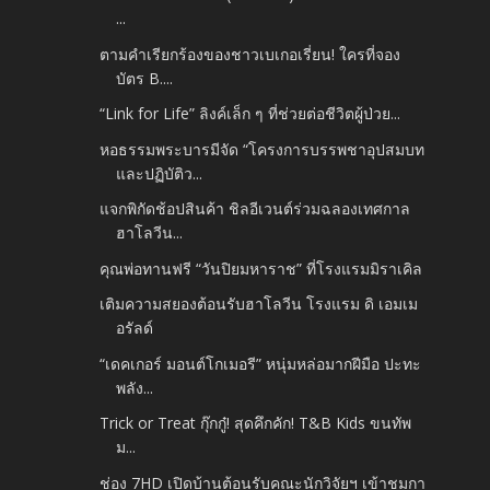
...
ตามคำเรียกร้องของชาวเบเกอเรี่ยน! ใครที่จอง
บัตร B....
“Link for Life” ลิงค์เล็ก ๆ ที่ช่วยต่อชีวิตผู้ป่วย...
หอธรรมพระบารมีจัด “โครงการบรรพชาอุปสมบท
และปฏิบัติว...
แจกพิกัดช้อปสินค้า ชิลอีเวนต์ร่วมฉลองเทศกาล
ฮาโลวีน...
คุณพ่อทานฟรี “วันปิยมหาราช” ที่โรงแรมมิราเคิล
เติมความสยองต้อนรับฮาโลวีน โรงแรม ดิ เอมเม
อรัลด์
“เดคเกอร์ มอนต์โกเมอรี” หนุ่มหล่อมากฝีมือ ปะทะ
พลัง...
Trick or Treat กุ๊กกู๋! สุดคึกคัก! T&B Kids ขนทัพ
ม...
ช่อง 7HD เปิดบ้านต้อนรับคณะนักวิจัยฯ เข้าชมกา