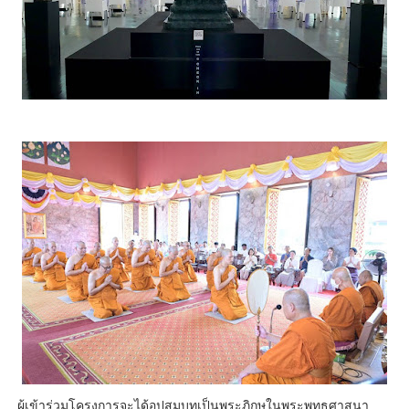
ผู้เข้าร่วมโครงการจะได้อุปสมบทเป็นพระภิกษุในพระพุทธศาสนา