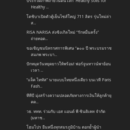
ประกวดภาพถ่ายวันดินโลก 'Healthy Soils for
Healthy ...
โตชิบาเปิดตัวตู้เย็นไซส์ใหญ่ 711 ลิตร รุ่นใหม่ล่า
ส...
RISA NARISA ส่งซิงเกิลใหม่ “รักหมื่นครั้ง”
ถ่ายทอด...
ขอเชิญชมนิทรรศการพิเศษ “๑๐๐ ปี พระบรมราช
สมภพ พระบา...
ปักหมุดวันหยุดยาวให้พร้อม! ฟอร์จูนทาวน์พาย้อน
เวลา ...
“แจ็ค ไททัส” นายแบบไทยหนึ่งเดียว บนเวที Paris
Fash...
ทีทีบี มุ่งสร้างความปลอดภัยทางการเงินให้ลูกค้ายุ
คด...
วธ. ททท. ร่วมกับ เอส แอนด์ พี ซินดิเคท จำกัด
(มหาช...
โฮมโปร ยืนหนึ่งทุกสมรภูมิบ้าน ตอกย้ำผู้นำ