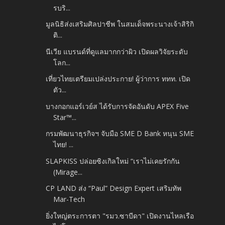
รบริ...
มูลนิธิส่งเสริมศิลปาชีพ ในสมเด็จพระนางเจ้าสิริกิ
ติ...
นีเวีย แบรนด์ที่ดูแลมากกว่าผิว เปิดผลวิจัยระดับ
โลก...
เที่ยวไทยเตรียมเปล่งประกาย! ผู้ว่าการ ททท. เปิด
ตัว...
บางกอกแอร์เวย์ส ได้รับการจัดอันดับ APEX Five
Star™...
กรมพัฒนาธุรกิจฯ จับมือ SME D Bank หนุน SME
ไทย! ...
SLAPKISS ปล่อยซิงเกิลใหม่ “เราไม่เคยรักกัน
(Mirage...
CP LAND ส่ง “Paul” Design Expert เสริมทัพ
Mar-Tech
ยิ่งใหญ่ตระการตา "รมว.ซาบีดา" เปิดงานไหลเรือ