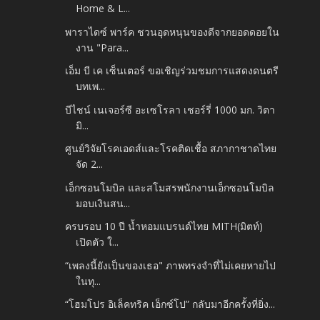
Home & L...
พาราไดซ์ พาร์ค ชวนอุดหนุนของดีจากยอดดอยใน
งาน "Para...
เอ็ม บี เค เซ็นเตอร์ ขอเชิญร่วมชมการแสดงดนตรี
บทเพ...
บีไชน์ เนเจอร์ซี อะเซโรลา เชอร์รี่ 1000 มก. วิตา
มิ...
ศูนย์วิจัยโรคเอดส์และโรคติดเชื้อ สภากาชาดไทย
จัด 2...
เอ็กซอนโมบิล และสโมสรพนักงานเอ็กซอนโมบิล
มอบเงินสน...
ครบรอบ 10 ปี น้ำหอมแบรนด์ไทย MITH(มิตท์)
เปิดตัว ใ...
“เพลงนี้ยังเป็นของเธอ" ภาพทรงจำที่ไม่เคยหายไป
ในทุ...
“โฮมโปร อิเล็คทริค เอ็กซ์โป” กลับมาอีกครั้งที่ยิ่ง...