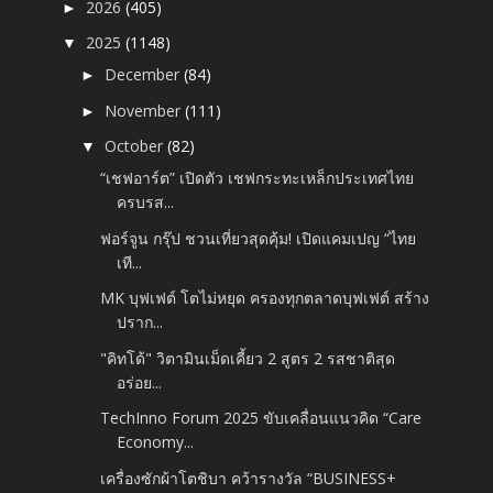
2026
(405)
►
2025
(1148)
▼
December
(84)
►
November
(111)
►
October
(82)
▼
“เชฟอาร์ต” เปิดตัว เชฟกระทะเหล็กประเทศไทย
ครบรส...
ฟอร์จูน กรุ๊ป ชวนเที่ยวสุดคุ้ม! เปิดแคมเปญ “ไทย
เที...
MK บุฟเฟต์ โตไม่หยุด ครองทุกตลาดบุฟเฟต์ สร้าง
ปราก...
"คิทโด้" วิตามินเม็ดเคี้ยว 2 สูตร 2 รสชาติสุด
อร่อย...
TechInno Forum 2025 ขับเคลื่อนแนวคิด “Care
Economy...
เครื่องซักผ้าโตชิบา คว้ารางวัล “BUSINESS+