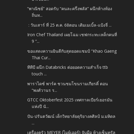
“พาณิชย์” สอดรับ “คนละครึ่งพลัส” ผนึกห้างท้อง
ถิ่นท...
: วันเสาร์ ที่ 25 ต.ค. 68ตอน เติมเมเบิ้ล-แป้งจี่ ...
Iron Chef Thailand เผยโฉม เชฟกระทะเหล็กคนที่
9 “...
ขอแสดงความยินดีกับสุดยอดแชมป์ “Khao Gaeng
Thai Cur...
ทีทีบี ผนึก Databricks ต่อยอดความสำเร็จ ttb
touch ...
พาราไดซ์ พาร์ค ชวนชมโขนรามเกียรติ์ ตอน
“พงศ์วานร ร...
GTCC Oktoberfest 2025 เทศกาลเบียร์เยอรมัน
แห่งปี นั...
ปัน-ปรันตวัฒน์ เด็กวิทยาลัยดุริยางคศิลป์ ม.มหิดล
...
เครื่องครัว MEYER (ไมย์เออร์) จับมือ ห้างเซ็นทรัล