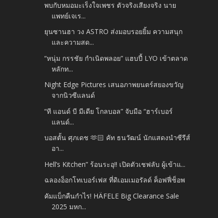
พบกับหมอมะเร็งใจเพชร ตัวจริงเสียงจริง นาย
แพทย์เจเร...
ยุนซานฮา วง ASTRO ส่งมอบรอยยิ้ม ความสนุก
และความสด...
“หนุ่ม กรรชัย กำเนิดพลอย” แฮบปี้ LYO เข้าตลาด
หลักท...
Night Edge Pictures เสนอภาพยนตร์สยองขวัญ
จากนิวซีแลนด์
“ที แอนด์ บี มีเดีย โกลบอล” จับมือ “ฮาร์เบอร์
แลนด์...
บอสตั้น ศุภเดช 🫶🏻 คัท ธนวัฒน์ นักแสดงนำซีรีส์
อา...
Hell’s Kitchen” ร้อนระอุ!! เปิดตัวเชฟลับ ผู้เข้าแ...
ฉลองอ็อกโทเบอร์เฟส ที่ดิเอมเมอรัลด์ ค็อฟฟี่ช็อพ
คัมแบ็กคืนกำไร! HÄFELE Big Clearance Sale
2025 มหก...