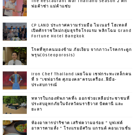
The Restaurant War Thailand Season 2 ศึก
พ่อค้าซ่า แม่ค้าแซ่บ
CP LAND ประกาศความร่วมมือ ไมเนอร์ โฮเทลส์
เปิดศักราชใหม่กลุ่มธุรกิจโรงแรม พลิกโฉม Grand
Fortune Hotel Bangkok
โรคที่ทุกคนมองข้าม ภัยเงียบ จากภาวะโรคกระดูก
พรุน(Osteoporosis)
Iron Chef Thailand เผยโฉม เชฟกระทะเหล็กคน
ที่ 9 “เชฟอาร์ต ศุภมงคล”ครบเครื่อง..ฝีมือ-
ประสบการณ์
ทหารในกองทัพภาคที่4 ออกช่วยเหลือประชาชนที่
ประสบอุทกภัยในจังหวัดนราธิวาส ปัตตานี และ
ยะลา
ห้องอาหารปาริชาต เสริฟความอร่อย “ บุฟเฟต์
อาหารตามสั่ง ” โรงแรมอัศวิน แกรนด์ คอนเวนชั่น