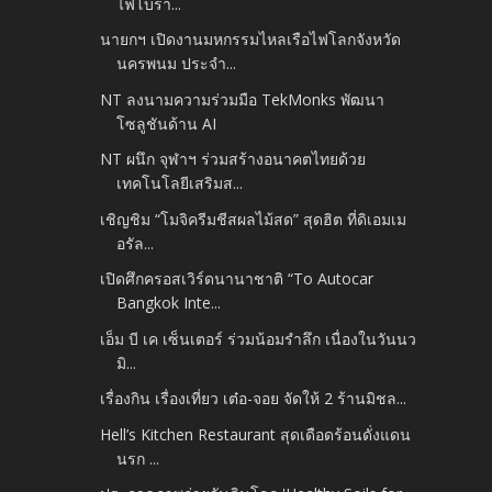
ไฟโบรา...
นายกฯ เปิดงานมหกรรมไหลเรือไฟโลกจังหวัด
นครพนม ประจำ...
NT ลงนามความร่วมมือ TekMonks พัฒนา
โซลูชันด้าน AI
NT ผนึก จุฬาฯ ร่วมสร้างอนาคตไทยด้วย
เทคโนโลยีเสริมส...
เชิญชิม “โมจิครีมชีสผลไม้สด” สุดฮิต ที่ดิเอมเม
อรัล...
เปิดศึกครอสเวิร์ดนานาชาติ “To Autocar
Bangkok Inte...
เอ็ม บี เค เซ็นเตอร์ ร่วมน้อมรำลึก เนื่องในวันนว
มิ...
เรื่องกิน เรื่องเที่ยว เต๋อ-จอย จัดให้ 2 ร้านมิชล...
Hell’s Kitchen Restaurant สุดเดือดร้อนดั่งแดน
นรก ...