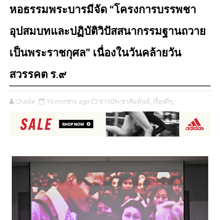
หอธรรมพระบารมีจัด “โครงการบรรพชา
อุปสมบทและปฏิบัติวิปัสสนากรรมฐานถวาย
เป็นพระราชกุศล” เนื่องในวันคล้ายวัน
สวรรคต ร.๙
Chada
10 months ago
ข่าวประชาสัมพันธ์,
เรื่องดีๆ,