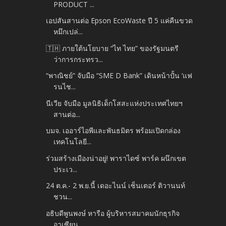
PRODUCT ...
เอปสันสานต่อ Epson EcoWaste ปี 5 แค่คืนขวด
หมึกเปล่...
🇹🇭 ภายใต้นโยบาย “ไท ไทย” ของรัฐมนตรี
ว่าการกระทรว...
“พาณิชย์” จับมือ “SME D Bank” เดินหน้าปั้น ‘แฟ
รนไช...
นีเวีย จับมือ มูลนิธิเด็กโสสะแห่งประเทศไทยฯ
สานต่อ...
บมจ. เออาร์ไอพีและพันธมิตร พร้อมเปิดกล่อง
เทคโนโลยี...
ร่วมสร้างเมืองน่าอยู่! พาราไดซ์ พาร์ค ผนึกเขต
ประเว...
24 ต.ค.- 2 พ.ย.นี้ เดอะไนน์ เซ็นเตอร์ ติวานนท์
ชวน...
อธิบดีพูนพงษ์ หารือ ผู้บริหารสมาคมนักธุรกิจ
อาเซียน...