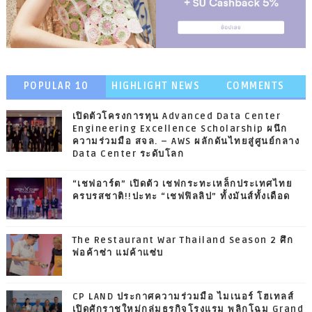
POPULAR 10
HIGHLIGHT NEWS
COMMENTS
เปิดตัวโครงการทุน Advanced Data Center
Engineering Excellence Scholarship ผนึก
ความร่วมมือ สจล. – AWS ผลักดันไทยสู่ศูนย์กลาง
Data Center ระดับโลก
“เชฟอาร์ต” เปิดตัว เชฟกระทะเหล็กประเทศไทย
ครบรสชาติ!!ปะทะ “เชฟฟิลลิป” ทั้งมันส์ทั้งเดือด
The Restaurant War Thailand Season 2 ศึก
พ่อค้าซ่า แม่ค้าแซ่บ
CP LAND ประกาศความร่วมมือ ไมเนอร์ โฮเทลส์
เปิดศักราชใหม่กลุ่มธุรกิจโรงแรม พลิกโฉม Grand