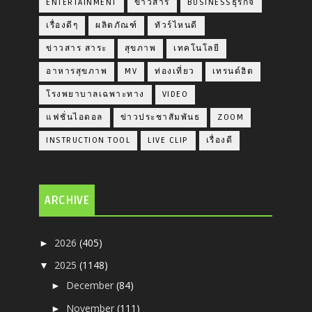
ENTERTAINMENT
ข่าวสาร
BUSINESSธุรกิจ
เรื่องดีๆ
ผลิตภัณฑ์
ทัวร์ไหนดี
ข่าวสาร สาระ
สุขภาพ
เทคโนโลยี
อาหารสุขภาพ
MV
ท่องเที่ยว
เทรนด์ฮิต
โรงพยาบาลเฉพาะทาง
VIDEO
แฟชั่นไอดอล
ข่าวประชาสัมพันธ
ZOOM
INSTRUCTION TOOL
LIVE CLIP
เรื่องดี
ARCHIVE
2026
(405)
►
2025
(1148)
▼
December
(84)
►
November
(111)
►