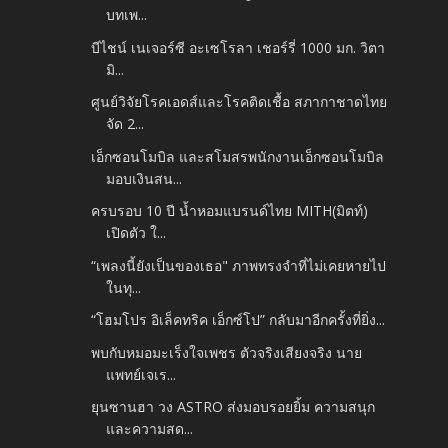
บทเพ...
บีไชน์ เนเจอร์ซี อะเซโรลา เชอร์รี่ 1000 มก. วิตา
มิ...
ศูนย์วิจัยโรคเอดส์และโรคติดเชื้อ สภากาชาดไทย
จัด 2...
เอ็กซอนโมบิล และสโมสรพนักงานเอ็กซอนโมบิล
มอบเงินสน...
ครบรอบ 10 ปี น้ำหอมแบรนด์ไทย MITH(มิตท์)
เปิดตัว ใ...
“เพลงนี้ยังเป็นของเธอ" ภาพทรงจำที่ไม่เคยหายไป
ในทุ...
“โฮมโปร อิเล็คทริค เอ็กซ์โป” กลับมาอีกครั้งที่ยิ่ง...
พบกับหมอมะเร็งใจเพชร ตัวจริงเสียงจริง นาย
แพทย์เจเร...
ยุนซานฮา วง ASTRO ส่งมอบรอยยิ้ม ความสนุก
และความสด...