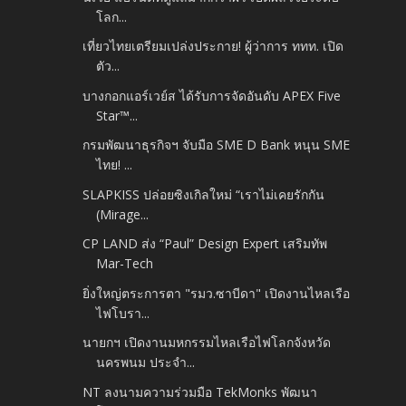
โลก...
เที่ยวไทยเตรียมเปล่งประกาย! ผู้ว่าการ ททท. เปิด
ตัว...
บางกอกแอร์เวย์ส ได้รับการจัดอันดับ APEX Five
Star™...
กรมพัฒนาธุรกิจฯ จับมือ SME D Bank หนุน SME
ไทย! ...
SLAPKISS ปล่อยซิงเกิลใหม่ “เราไม่เคยรักกัน
(Mirage...
CP LAND ส่ง “Paul” Design Expert เสริมทัพ
Mar-Tech
ยิ่งใหญ่ตระการตา "รมว.ซาบีดา" เปิดงานไหลเรือ
ไฟโบรา...
นายกฯ เปิดงานมหกรรมไหลเรือไฟโลกจังหวัด
นครพนม ประจำ...
NT ลงนามความร่วมมือ TekMonks พัฒนา