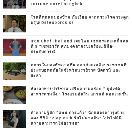
Fortune Hotel Bangkok
โรคที่ทุกคนมองข้าม ภัยเงียบ จากภาวะโรคกระดูก
พรุน(Osteoporosis)
Iron Chef Thailand เผยโฉม เชฟกระทะเหล็กคน
ที่ 9 “เชฟอาร์ต ศุภมงคล”ครบเครื่อง..ฝีมือ-
ประสบการณ์
ทหารในกองทัพภาคที่4 ออกช่วยเหลือประชาชนที่
ประสบอุทกภัยในจังหวัดนราธิวาส ปัตตานี และ
ยะลา
ห้องอาหารปาริชาต เสริฟความอร่อย “ บุฟเฟต์
อาหารตามสั่ง ” โรงแรมอัศวิน แกรนด์ คอนเวนชั่น
ทำความรู้จัก “แทน ดวงแก้ว” นักแสดงดาวรุ่งป้าย
แดง ซีรีส์ “Play Park รักไม่คาดฝัน” โปรไฟล์ดี
ความสามารถไม่ธรรมดา