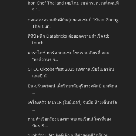
Iron Chef Thailand เผยโฉม เชฟกระทะเหล็กคนที่
9 “...
ขอแสดงความยินดีกับสุดยอดแชมป์ “Khao Gaeng
Thai Cur...
ทีทีบี ผนึก Databricks ต่อยอดความสำเร็จ ttb
touch ...
พาราไดซ์ พาร์ค ชวนชมโขนรามเกียรติ์ ตอน
“พงศ์วานร ร...
GTCC Oktoberfest 2025 เทศกาลเบียร์เยอรมัน
แห่งปี นั...
ปัน-ปรันตวัฒน์ เด็กวิทยาลัยดุริยางคศิลป์ ม.มหิดล
...
เครื่องครัว MEYER (ไมย์เออร์) จับมือ ห้างเซ็นทรัล
...
ตามคำเรียกร้องของชาวเบเกอเรี่ยน! ใครที่จอง
บัตร B....
“Link for Life” ลิงค์เล็ก ๆ ที่ช่วยต่อชีวิตผู้ป่วย...