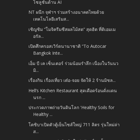
โซลูชันด้าน AI
NT ผนึก จุฬาฯ ร่วมสร้างอนาคตไทยด้วย
เทคโนโลยีเสริมส...
เชิญชิม “โมจิครีมชีสผลไม้สด” สุดฮิต ที่ดิเอมเม
อรัล...
เปิดศึกครอสเวิร์ดนานาชาติ “To Autocar
Bangkok Inte...
เอ็ม บี เค เซ็นเตอร์ ร่วมน้อมรำลึก เนื่องในวันนว
มิ...
เรื่องกิน เรื่องเที่ยว เต๋อ-จอย จัดให้ 2 ร้านมิชล...
Hell’s Kitchen Restaurant สุดเดือดร้อนดั่งแดน
นรก ...
ประกวดภาพถ่ายวันดินโลก 'Healthy Soils for
Healthy ...
โตชิบาเปิดตัวตู้เย็นไซส์ใหญ่ 711 ลิตร รุ่นใหม่ล่า
ส...