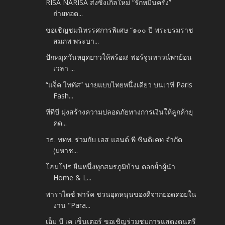
RISA NARISA ส่งซิงเกิลใหม่ “รักหมื่นครั้ง”
ถ่ายทอด...
ขอเชิญชมนิทรรศการพิเศษ “๑๐๐ ปี พระบรมราช
สมภพ พระบา...
ปักหมุดวันหยุดยาวให้พร้อม! ฟอร์จูนทาวน์พาย้อน
เวลา ...
“แจ็ค ไททัส” นายแบบไทยหนึ่งเดียว บนเวที Paris
Fash...
ทีทีบี มุ่งสร้างความปลอดภัยทางการเงินให้ลูกค้ายุ
คด...
วธ. ททท. ร่วมกับ เอส แอนด์ พี ซินดิเคท จำกัด
(มหาช...
โฮมโปร ยืนหนึ่งทุกสมรภูมิบ้าน ตอกย้ำผู้นำ
Home & L...
พาราไดซ์ พาร์ค ชวนอุดหนุนของดีจากยอดดอยใน
งาน "Para...
เอ็ม บี เค เซ็นเตอร์ ขอเชิญร่วมชมการแสดงดนตรี