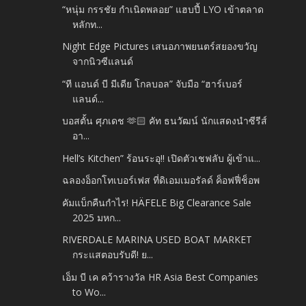
“หนุ่ม กรรชัย กำเนิดพลอย” แฮบปี้ LYO เข้าตลาด
หลักท...
Night Edge Pictures เสนอภาพยนตร์สยองขวัญ
จากนิวซีแลนด์
“ที แอนด์ บี มีเดีย โกลบอล” จับมือ “ฮาร์เบอร์
แลนด์...
บอสตั้น ศุภเดช 🫶🏻 คัท ธนวัฒน์ นักแสดงนำซีรีส์
อา...
Hell’s Kitchen” ร้อนระอุ!! เปิดตัวเชฟลับ ผู้เข้าแ...
ฉลองอ็อกโทเบอร์เฟส ที่ดิเอมเมอรัลด์ ค็อฟฟี่ช็อพ
คัมแบ็กคืนกำไร! HÄFELE Big Clearance Sale
2025 มหก...
RIVERDALE MARINA USED BOAT MARKET
กระแสตอบรับดี! ย...
เอ็ม บี เค คว้ารางวัล HR Asia Best Companies
to Wo...