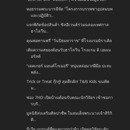
หอธรรมพระบารมีจัด “โครงการบรรพชาอุปสมบท
และปฏิบัติว...
แจกพิกัดช้อปสินค้า ชิลอีเวนต์ร่วมฉลองเทศกาล
ฮาโลวีน...
คุณพ่อทานฟรี “วันปิยมหาราช” ที่โรงแรมมิราเคิล
เติมความสยองต้อนรับฮาโลวีน โรงแรม ดิ เอมเม
อรัลด์
“เดคเกอร์ มอนต์โกเมอรี” หนุ่มหล่อมากฝีมือ ปะทะ
พลัง...
Trick or Treat กุ๊กกู๋! สุดคึกคัก! T&B Kids ขนทัพ
ม...
ช่อง 7HD เปิดบ้านต้อนรับคณะนักวิจัยฯ เข้าชมกา
รบริ...
มูลนิธิส่งเสริมศิลปาชีพ ในสมเด็จพระนางเจ้าสิริกิ
ติ...
นีเวีย แบรนด์ที่ดูแลมากกว่าผิว เปิดผลวิจัยระดับ