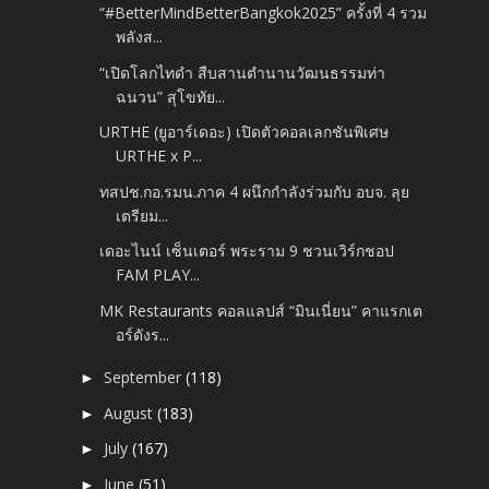
“#BetterMindBetterBangkok2025” ครั้งที่ 4 รวม
พลังส...
“เปิดโลกไทดำ สืบสานตำนานวัฒนธรรมท่า
ฉนวน” สุโขทัย...
URTHE (ยูอาร์เดอะ) เปิดตัวคอลเลกชันพิเศษ
URTHE x P...
ทสปช.กอ.รมน.ภาค 4 ผนึกกำลังร่วมกับ อบจ. ลุย
เตรียม...
เดอะไนน์ เซ็นเตอร์ พระราม 9 ชวนเวิร์กชอป
FAM PLAY...
MK Restaurants คอลแลปส์ “มินเนี่ยน” คาแรกเต
อร์ดังร...
September
(118)
►
August
(183)
►
July
(167)
►
June
(51)
►