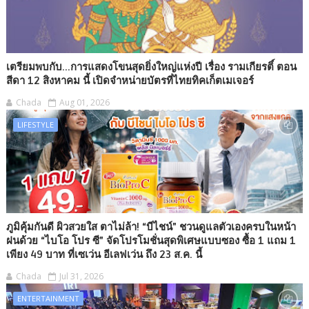
เตรียมพบกับ...การแสดงโขนสุดยิ่งใหญ่แห่งปี เรื่อง รามเกียรติ์ ตอน
สีดา 12 สิงหาคม นี้ เปิดจำหน่ายบัตรที่ไทยทิคเก็ตเมเจอร์
Chada
Aug 01, 2026
LIFESTYLE
ภูมิคุ้มกันดี ผิวสวยใส ตาไม่ล้า! “บีไชน์” ชวนดูแลตัวเองครบในหน้า
ฝนด้วย “ไบโอ โปร ซี” จัดโปรโมชั่นสุดพิเศษแบบซอง ซื้อ 1 แถม 1
เพียง 49 บาท ที่เซเว่น อีเลฟเว่น ถึง 23 ส.ค. นี้
Chada
Jul 31, 2026
ENTERTAINMENT