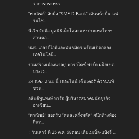
ว่าการกระทรว...
“พาณิชย์” จับมือ “SME D Bank” เดินหน้าปั้น ‘แฟ
รนไช...
นีเวีย จับมือ มูลนิธิเด็กโสสะแห่งประเทศไทยฯ
สานต่อ...
บมจ. เออาร์ไอพีและพันธมิตร พร้อมเปิดกล่อง
เทคโนโลยี...
ร่วมสร้างเมืองน่าอยู่! พาราไดซ์ พาร์ค ผนึกเขต
ประเว...
24 ต.ค.- 2 พ.ย.นี้ เดอะไนน์ เซ็นเตอร์ ติวานนท์
ชวน...
อธิบดีพูนพงษ์ หารือ ผู้บริหารสมาคมนักธุรกิจ
อาเซียน...
“พาณิชย์” สอดรับ “คนละครึ่งพลัส” ผนึกห้างท้อง
ถิ่นท...
: วันเสาร์ ที่ 25 ต.ค. 68ตอน เติมเมเบิ้ล-แป้งจี่ ...