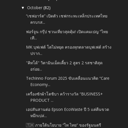
October
(82)
▼
“เชฟอาร์ต” เปิดตัว เชฟกระทะเหล็กประเทศไทย
ครบรส...
ฟอร์จูน กรุ๊ป ชวนเที่ยวสุดคุ้ม! เปิดแคมเปญ “ไทย
เที...
MK บุฟเฟต์ โตไม่หยุด ครองทุกตลาดบุฟเฟต์ สร้าง
ปราก...
"คิทโด้" วิตามินเม็ดเคี้ยว 2 สูตร 2 รสชาติสุด
อร่อย...
TechInno Forum 2025 ขับเคลื่อนแนวคิด “Care
Economy...
เครื่องซักผ้าโตชิบา คว้ารางวัล “BUSINESS+
PRODUCT ...
เอปสันสานต่อ Epson EcoWaste ปี 5 แค่คืนขวด
หมึกเปล่...
🇹🇭 ภายใต้นโยบาย “ไท ไทย” ของรัฐมนตรี