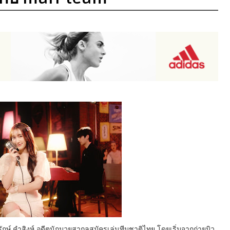
มรักษ์ คำสิงห์ อดีตนักมวยสากลสมัครเล่นทีมชาติไทย โดยเริ่มจากถ่ายมิว