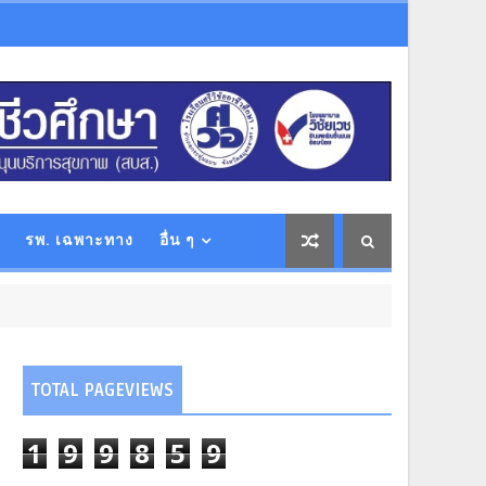
รพ. เฉพาะทาง
อื่น ๆ
TOTAL PAGEVIEWS
1
9
9
8
5
9