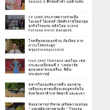
Season 2 ศึกพ่อค้าซ่า แม่ค้าแซ่บ
CP LAND ประกาศความร่วมมือ
ไมเนอร์ โฮเทลส์ เปิดศักราชใหม่กลุ่ม
ธุรกิจโรงแรม พลิกโฉม Grand
Fortune Hotel Bangkok
โรคที่ทุกคนมองข้าม ภัยเงียบ จาก
ภาวะโรคกระดูก
พรุน(Osteoporosis)
Iron Chef Thailand เผยโฉม เชฟ
กระทะเหล็กคนที่ 9 “เชฟอาร์ต
ศุภมงคล”ครบเครื่อง..ฝีมือ-
ประสบการณ์
ทหารในกองทัพภาคที่4 ออกช่วย
เหลือประชาชนที่ประสบอุทกภัยใน
จังหวัดนราธิวาส ปัตตานี และยะลา
ห้องอาหารปาริชาต เสริฟความอร่อย
“ บุฟเฟต์อาหารตามสั่ง ” โรงแรม