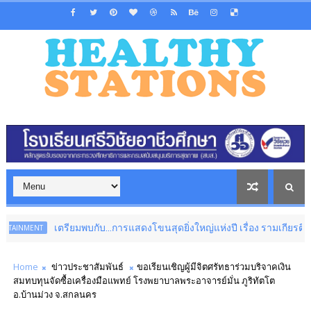
รียมพบกับ...การแสดงโขนสุดยิ่งใหญ่แห่งปี เรื่อง รามเกียรติ์ ตอน สีดา 12 สิงห
Home
ข่าวประชาสัมพันธ์
ขอเรียนเชิญผู้มีจิตศรัทธาร่วมบริจาคเงิน
สมทบทุนจัดซื้อเครื่องมือแพทย์ โรงพยาบาลพระอาจารย์มั่น ภูริทัตโต
อ.บ้านม่วง จ.สกลนคร