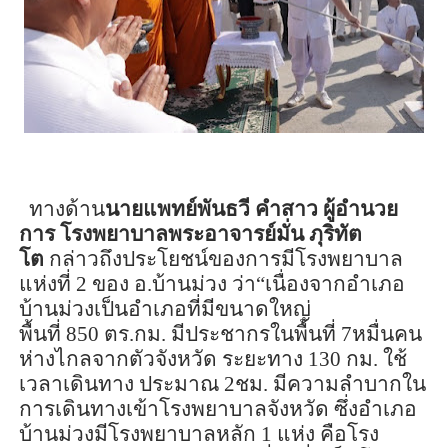
ทางด้าน
นายแพทย์
พันธวี คำสาว ผ
ู้อำนวย
การ โรงพยาบาล
พระอาจารย์มั่น
ภุริทัต
โต
กล่าวถึง
ประโยชน์ของการมีโรงพยาบาล
แห่งที่ 2 ของ อ.บ้านม่วง
ว่า
“
เนื่องจากอำเภอ
บ้านม่วงเป็นอำเภอที่มีขนาดใหญ่
พื้นที่
850
ตร.กม. มีประชากรในพื้นที่
7
หมื่นคน
ห่างไกลจากตัวจังหวัด ระยะทาง
130
กม. ใช้
เวลาเดินทาง ประมาณ
2
ชม. มีความลำบากใน
การเดินทางเข้าโรงพยาบาลจังหวัด ซึ่งอำเภอ
บ้านม่วงมีโรงพยาบาลหลัก
1
แห่ง คือโรง