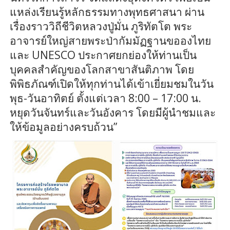
แหล่งเรียนรู้หลักธรรมทางพุทธศาสนา ผ่าน
เรื่องราววิถีชีวิตหลวงปู่มั่น ภู
ริทัต
โต พระ
อาจารย์ใหญ่สายพระป่ากัมมัฏฐานขอองไทย
และ
UNESCO
ประกาศยกย่องให้ท่านเป็น
บุคคลสำคัญของโลกสาขาสันติภาพ โดย
พิพิธภัณฑ์เปิดให้ทุกท่านได้เข้าเยี่ยมชมในวัน
พุธ-วันอาทิตย์ ตั้งแต่เวลา
8:00 – 17:00
น.
หยุดวันจันทร์และวันอังคาร โดยมีผู้นำชมและ
ให้ข้อมูลอย่างครบถ้ว
น
”