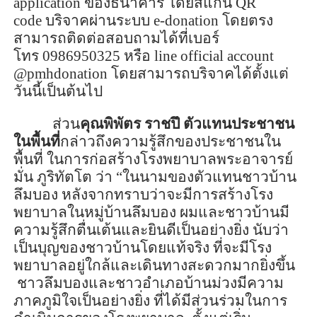
application
ของธนาคาร โดย
สแ
กน
QR
code
บริจาคผ่านระบบ
e-donation
โดยตรง
สามารถติดต่อสอบถามได้ที่เบอร์
โทร
0986950325
หรือ
line official account
@pmhdonation
โดยสามารถบริจาคได้ตั้งแต่
วันนี้เป็นต้นไป
ส่วน
คุณ
พิ
พัตร ราช
ปึ
ตัวแทนประชาชน
ในพื้นที่
กล่าวถึง
ความรู้สึกของประชาชนใน
พื้นที่ ในการก่อสร้างโรงพยาบาลพระอาจารย์
มั่น ภู
ริทัต
โต
ว่า “
ในนามของตัวแทนชาวบ้าน
ลึมบ
อง หลังจากทราบว่าจะมีการสร้างโรง
พยาบาลในหมู่บ้าน
ลึมบ
อง ผมและชาวบ้านมี
ความรู้สึกตื่นเต้นและยินดีเป็นอย่างยิ่ง นับว่า
เป็นบุญของชาวบ้านโดยแท้จริง ที่จะมีโรง
พยาบาลอยู่ใกล้และเดินทางสะดวกมากยิ่งขึ้น
ชาว
ลึมบ
องและชาวอำเภอบ้านม่วงมีความ
ภาคภูมิใจเป็นอย่างยิ่ง ที่ได้มีส่วนร่วมในการ