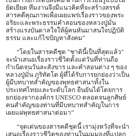
เป็นการยกระดับสังคม ผ่านการเรียนรู้แบบไม่
ยัดเยียด ทีมงานจึงมีแนวคิดที่จะสร้างสรรค์
สารคดีคุณภาพเพื่อเผยแพร่เรื่องราวของพระ
อริยะและพระธรรมคำสอนของหลวงปู่มั่น
สร้างแรงบันดาลใจให้ผู้คนหันมาสนใจปฏิบัติ
ธรรม และแก้ไขปัญหาสังคม
”
“โดย
ในสารคดีชุด "ชาตินี้เป็นที่สุดแล้ว"
จะนำเสนอเรื่องราวชีวิตตั้งแต่วันที่ท่านถือ
กำเนิดจนวันละสังขาร และคำสอนต่าง ๆ ของ
หลวงปู่มั่น ภู
ริทัต
โต ผู้ที่ได้รับการยกย่องว่าเป็น
ผู้มีบทบาทสำคัญของพุทธศาสนาทั้งใน
ประเทศไทยและระดับโลก ยืนยันได้โดยการ
ยกย่องจากองค์กร
UNESCO
ตลอดจนลูกศิษย์
คนสำคัญของท่านที่มีบทบาทสำคัญในการ
เผยแผ่พุทธศาสนาต่อมา
”
“จุดเด่นของสารคดีชุดนี้
เรามุ่งหวังที่จะนำ
เสนอเรื่องราวชีวิตของท่านในมุมมองที่แปลก