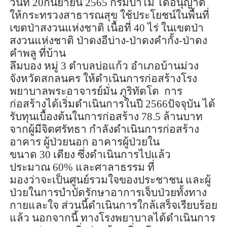
วันที่
20
กันยายน
2565
กรมป่าไม้ ได้อนุญาต
ให้กระทรวงสาธารณสุข ใช้ประโยชน์ในพื้นที่
เขตป่าสงวนแห่งชาติ เนื้อที่
40
ไร่ ในเขตป่า
สงวนแห่งชาติ ป่าดงอีบ่าง-ป่าดงคำกั้ง-ป่าดง
คำพลู ที่บ้าน
ลึมบ
อง หมู่
3
ตำบลบ่อแก้ว อำเภอบ้านม่วง
จังหวัดสกลนคร
ให้
ดำเนินการก่อสร้างโรง
พยาบาลพระอาจารย์มั่น ภู
ริทัต
โต การ
ก่อสร้างได้เริ่มดำเนินการในปี
2566
ปัจจ
บัน ได้
รับทุนเบื้องต้นในการก่อสร้าง
78.5
ล้านบาท
จากผู้มีจิตศรัทธา กำลังดำเนินการก่อสร้าง
อาคาร ผู้ป่วยนอก อาคารผู้ป่วยใน
ขนาด
30
เตียง ซึ่งดำเนินการไปแล้ว
ประมาณ
60%
และศาลาธรรม ที่
มองว่าจะเป็นศูนย์รวมใจของประชาชน และผู้
ป่วยในการบำบัดรักษาอาการเจ็บป่วยทั้งทาง
กายและใจ ส่วนนี้ดำเนินการใกล้เสร็จเรียบร้อย
แล้ว นอกจากนี้ ทางโรงพยาบาลได้ดำเนินการ