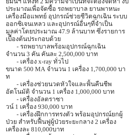
ย์มั่นฯ แห่งที่
2
มีความจำเป็นที่จะต้องจัดหา งบ
ประมาณเพื่อจัดซื้อ รถพยาบาล ยานพาหนะ
เครื่องมือแพทย์ อุปกรณ์ช่วยชีวิตฉุกเฉิน ระบบ
ออกซิเจนเหลว และอุปกรณ์อื่นๆที่จำเป็น
มูลค่าโดยประมาณ
47.9
ล้านบาท ซึ่งรายการ
เบื้องต้นประกอบด้วย
-
รถพยาบาลพร้อมอุปกรณ์ฉุกเฉิน
จำนวน
3
คัน คันละ
2,500,000
บาท
- เครื่อง
x-ray
ทั่วไป
ขนาด
500
MA
จำนวน
1
เครื่อง
1,700,000
บา
ท
- เครื่องช่วยนวดหัวใจและฟั้นคืนชีพ
อัตโนมัติ จำนวน
1
เครื่อง
1,000,000
บาท
- เ
ครื่อ
งอ
ัล
ตราซา
วน์
1
เครื่อง
930,000
บาท
- เครื่องฝึกการทรงตัว พร้อมอุปกรณ์ยกผู้
ป่วย สำหรับฟื้นฟูผู้ป่วยระยะกลาง
2
เครื่อง
เครื่องละ
810,000
บาท