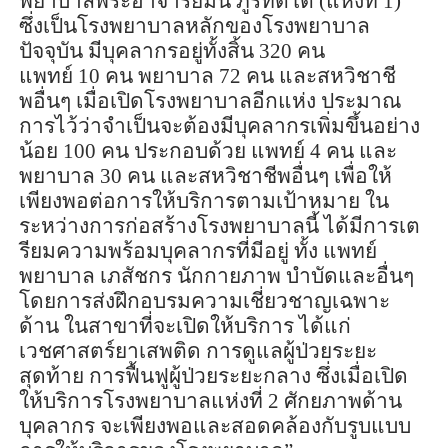
พยาบาลพระอาจารย์มั่น ภู
ริทัต
โต (แห่งที่
1
)
ซึ่งเป็นโรงพยาบาลหลักของโรงพยาบาล
ปัจจุบัน มีบุคลากรอยู่ทั้งสิ้น
320
คน
แพทย์
10
คน พยาบาล
72
คน และสหวิชาชี
พอื่นๆ เมื่อเปิดโรงพยาบาลอีกแห่ง ประมาณ
การไว้ว่าจำเป็นจะต้องมีบุคลากรเพิ่มขึ้นอย่าง
น้อย
100
คน ประกอบด้วย แพทย์
4
คน และ
พยาบาล
30
คน และสหวิชาชีพอื่นๆ เพื่อให้
เพียงพอต่อการให้บริการตามเป้าหมาย ใน
ระหว่างการก่อสร้างโรงพยาบาลนี้ ได้มีการเต
รียมความพร้อมบุคลากรที่มีอยู่ ทั้ง แพทย์
พยาบาล เภสัชกร นักกายภาพ
บำบัดและอื่นๆ
โดยการส่งฝึกอบรมความเชี่ยวชาญเฉพาะ
ด้าน ในสาขาที่จะเปิดให้บริการ ได้แก่
เวชศาสตร์ยาเสพติด การดูแลผู้ป่วยระยะ
สุดท้าย การฟื้นฟูผู้ป่วยระยะกลาง ซึ่งเมื่อเปิด
ให้บริการโรงพยาบาลแห่งที่
2
ศักยภาพด้าน
บุคลากร จะเพียงพอและสอดคล้องกับรูบแบบ