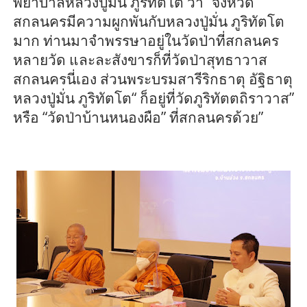
พยาบาล
หลวงปู่มั่น ภู
ริทัต
โต
ว่า
“จังหวัด
สกลนครมีความผูกพันกับหลวงปู่มั่น ภู
ริทัต
โต
มาก ท่านมาจำพรรษาอยู่ในวัดป่าที่สกลนคร
หลายวัด และละสังขารก็ที่วัดป่าสุทธาวาส
สกลนครนี่เอง ส่วนพระบรมสารีริกธาตุ อัฐิธาตุ
หลวงปู่มั่น ภู
ริทัต
โต“ ก็อยู่ที่วัดภู
ริทัตตถิ
ราวาส”
หรือ “วัดป่าบ้านหนอง
ผือ
” ที่สกลนครด้วย
”