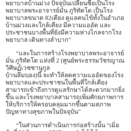
พยาบาลบ้านม่วง ปัจจุบันเปลี่ยนชื่อเป็นโรง
พยาบาลพระอาจารย์มั่น ภู
ริทัต
โต เป็นโรง
พยาบาลขนาด
82
เตียง ดูแลคนไข้ทั้งในอำเภอ
บ้านม่วงและใกล้เคียง มีความแออัด และ
ประชาชนบางพื้นที่ยังมีความห่างไกลจากโรง
พยาบาล เดินทางลำบาก
”
“และ
ในการสร้างโรงพยาบาลพระอาจารย์
มั่น ภู
ริทัต
โต แห่งที่
2
(ศูนย์พระธรรมวัช
รญา
ณ
วิศิษฏ์เวชชานุกูล
บ้าน
ลึมบ
อง)
นี้
จะทำให้ลดความแออัดของโรง
พยาบาลและประชาชนในพื้นที่ใกล้เคียง
สามารถเข้าถึงการดูแลรักษาได้สะดวกมากยิ่ง
ขึ้น และโรงพยาบาลสามารถเพิ่มศักยภาพการ
ให้บริการให้ครอบคลุมมากขึ้นตามสภาพ
ปัญหาทางสุขภาพในปัจจุบัน
”
“
ในส่วน
การดำเนินการก่อสร้าง
นั้น
“เม
ิ่อ