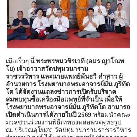
เมื่อเร็วๆ นี้
พระพรหมว
ชิร
เวที (อมร
ญาโ
ณท
โย) เจ้าอาวาสวัดปทุมวนาราม
ราชวรวิหาร
และ
นายแพทย์พันธวี คำสาว ผู้
อำนวยการ
โรงพยาบาลพระอาจารย์มั่น ภู
ริทัต
โต
ได้จัดงานแถลงข่าว
การเปิดรับบริจาค
สมทบทุนซื้อเครื่องมือแพทย์ที่จำเป็น เพื่อให้
โรงพยาบาลพระอาจารย์มั่น ภู
ริทัต
โต สามารถ
เปิดดำเนินการได้ภายในปี
2569
พร้อมนำคณะ
มวลชวนร่วมงานพิธีเททองหล่อพระพุทธรูป
ณ.
บริเวณอุโบสถ
วัดปทุมวนารามราชวรวิหาร