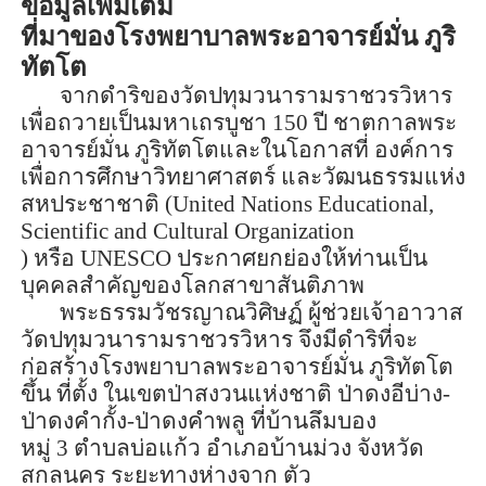
ข้อมูลเพิ่มเติม
ที่มาของ
โรงพยาบาลพระอาจารย์มั่น ภู
ริ
ทัต
โต
จากดำริของวัดปทุมวนารามราชวรวิหาร
เพื่อถวายเป็นมหาเถรบูชา
150
ปี ชาตกาลพระ
อาจารย์มั่น ภู
ริทัต
โตและในโอกาสที่ องค์การ
เพื่อการศึกษาวิทยาศาสตร์ และวัฒนธรรมแห่ง
สหประชาชาติ (
United Nations Educational,
Scientific and Cultural Organization
)
หรือ
UNESCO
ประกาศยกย่องให้ท่านเป็น
บุคคลสำคัญของโลกสาขาสันติภาพ
พระธรรมวัช
รญา
ณวิศิษฏ์ ผู้ช่วยเจ้าอาวาส
วัดปทุมวนารามราชวรวิหาร จึงมีดำริที่จะ
ก่อสร้างโรงพยาบาลพระอาจารย์มั่น ภู
ริทัต
โต
ขึ้น ที่ตั้ง ในเขตป่าสงวนแห่งชาติ ป่าดงอีบ่าง-
ป่าดงคำกั้ง-ป่าดงคำพลู ที่บ้าน
ลึมบ
อง
หมู่
3
ตำบลบ่อแก้ว อำเภอบ้านม่วง จังหวัด
สกลนคร ระยะทางห่างจาก ตัว