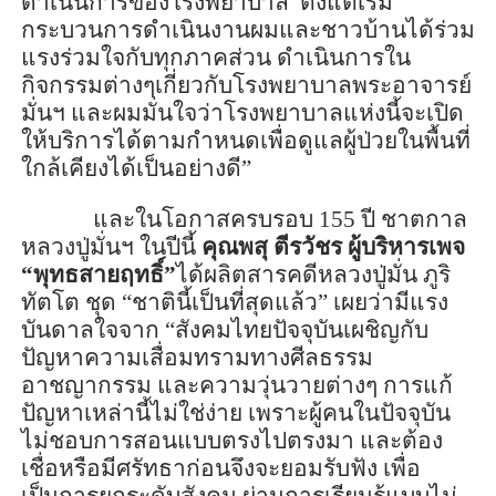
ดำเนินการของโรงพยาบาล ตั้งแต่เริ่ม
กระบวนการดำเนินงานผมและชาวบ้านได้ร่วม
แรงร่วมใจกับทุกภาคส่วน ดำเนินการใน
กิจกรรมต่างๆเกี่ยวกับโรงพยาบาลพระอาจารย์
มั่นฯ และผมมั่นใจว่าโรงพยาบาลแห่งนี้จะเปิด
ให้บริการได้ตามกำหนดเพื่อดูแลผู้ป่วยในพื้นที่
ใกล้เคียงได้เป็นอย่างดี
”
และในโอกาส
ครบรอบ
155
ปี ชาตกาล
หลวงปู่มั่นฯ
ในปีนี้
คุณพสุ ตีรวัชร
ผู้บริหารเพจ
“พุทธสายฤทธิ์”
ได้ผลิต
สารคดีหลวงปู่มั่น ภู
ริ
ทัต
โต ชุด “ชาตินี้เป็นที่สุดแล้ว”
เผยว่ามี
แรง
บันดาลใจ
จาก
“สังคมไทยปัจจุบันเผชิญกับ
ปัญหาความเสื่อมทรามทางศีลธรรม
อาชญากรรม และความวุ่นวายต่างๆ การแก้
ปัญหาเหล่านี้ไม่ใช่ง่าย เพราะผู้คนในปัจจุบัน
ไม่ชอบการสอนแบบตรงไปตรงมา และต้อง
เชื่อหรือมีศรัทธาก่อนจึงจะยอมรับฟัง
เพื่อ