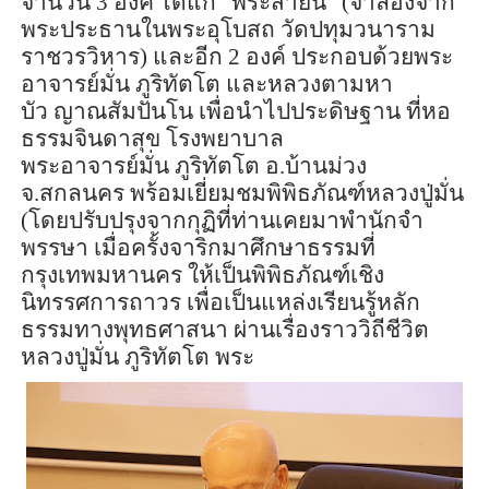
จำนวน
3
องค์ ได้แก่ “พระสาย
น์
” (จำลองจาก
พระประธานในพระอุโบสถ วัดปทุมวนาราม
ราชวรวิหาร) และอีก
2
องค์ ประกอบด้วยพระ
อาจารย์มั่น ภู
ริทัต
โต และหลวงตามหา
บัว
ญาณ
สัม
ปันโน
เพื่อนำไปประดิษฐาน ที่หอ
ธรรมจินดาสุข โรงพยาบาล
พระอาจารย์มั่น ภู
ริทัต
โต อ.บ้านม่วง
จ.สกลนคร
พร้อม
เยี่ยมชมพิพิธภัณฑ์หลวงปู่มั่น
(โดยปรับปรุงจากกุฏิที่ท่านเคยมาพำนักจำ
พรรษา เมื่อครั้งจาริกมาศึกษาธรรมที่
กรุงเทพมหานคร ให้เป็นพิพิธภัณฑ์เชิง
นิทรรศการถาวร เพื่อเป็นแหล่งเรียนรู้หลัก
ธรรมทางพุทธศาสนา ผ่านเรื่องราววิถีชีวิต
หลวงปู่มั่น ภู
ริทัต
โต พระ