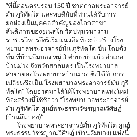
“ทีนี้ตอนครบรอบ
150
ปี ชาตกาลพระอาจารย์
มั่น ภู
ริทัต
โต และพอดีกับที่ท่านได้รับการ
ยกย่องเป็นบุคคลสำคัญของโลกสาขา
สันติภาพของยูเนสโก วัดปทุมวนาราม
ราชวรวิหารจึงริเริ่มแนวคิดที่จะก่อสร้างโรง
พยาบาลพระอาจารย์มั่น ภู
ริทัต
โต ขึ้น โดยตั้ง
ขึ้น ที่บ้าน
ลึมบ
อง หมู่
3
ตำบลบ่อแก้ว อำเภอ
บ้านม่วง จังหวัดสกลนคร เป็นโรงพยาบาล
สาขาของโรงพยาบาลบ้านม่วง ซึ่งได้รับการ
เปลี่ยนชื่อเป็น“โรงพยาบาลพระอาจารย์มั่น ภู
ริ
ทัต
โต” โดยอาตมาได้ให้โรงพยาบาลแห่งใหม่
ที่จะสร้างนี้ใช้ชื่อว่า “โรงพยาบาลพระอาจารย์
มั่น ภู
ริทัต
โต ศูนย์พระธรรมวัช
รญา
ณวิศิษฏ์
(บ้าน
ลึมบ
อง)”
โรงพยาบาลพระอาจารย์มั่น ภู
ริทัต
โต ศูนย์
พระธรรมวัช
รญา
ณวิศิษฏ์ (บ้าน
ลึมบ
อง)
แห่งนี้