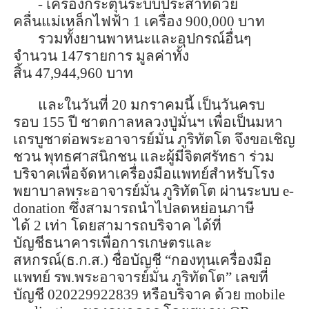
- เครื่องกระตุ้นระบบประสาทด้วย
คลื่นแม่เหล็กไฟฟ้า
1
เครื่อง
900,000
บาท
รวมทั้งยานพาหนะและอุปกรณ์อื่นๆ
จำนวน
147
รายการ มูลค่าทั้ง
สิ้น
47
,
944
,
960
บาท
และ
ใน
วันที่
20
มกราคมนี้ เป็นวันครบ
รอบ
155
ปี ชาตกาลหลวงปู่มั่นฯ เพื่อเป็นมหา
เถรบูชาต่อพระอาจารย์มั่น ภู
ริทัต
โต จึงขอเชิญ
ชวน พุทธศาสนิกชน และผู้มีจิตศรัทธา ร่วม
บริจาคเพื่อจัดหาเครื่องมือแพทย์
สำหรับ
โรง
พยาบาลพระอาจารย์มั่น ภู
ริทัต
โต ผ่านระบบ
e-
donation
ซึ่งสามารถนำไปลดหย่อนภาษี
ได้
2
เท่า โดยสามารถบริจาค ได้ที่
บัญชีธนาคารเพื่อการเกษตรและ
สหกรณ์(ธ.
ก.ส
.) ชื่อบัญชี “กองทุนเครื่องมือ
แพทย์ รพ.พระอาจารย์มั่น ภู
ริทัต
โต” เลขที่
บัญชี
020229922839
หรือบริจาค ด้วย
mobile