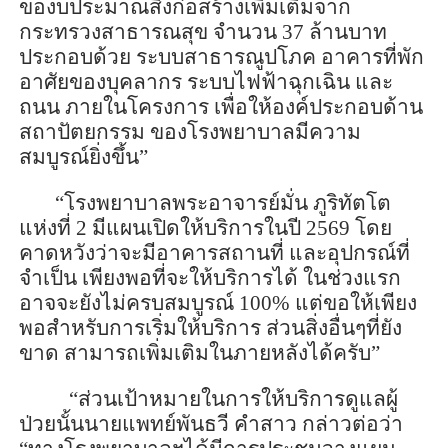
ของบประมาณสิ่งก่อสร้างเพิ่มเติมจาก
กระทรวงสาธารณสุข จำนวน
37
ล้านบาท
ประกอบด้วย ระบบสาธารณูปโภค อาคารที่พัก
อาศัยของบุคลากร ระบบไฟฟ้าฉุกเฉิน และ
ถนน ภายในโครงการ เพื่อให้องค์ประกอบด้าน
สถาปัตยกรรม ของโรงพยาบาลมีความ
สมบูรณ์ยิ่งขึ้น
”
“
โรงพยาบาลพระอาจารย์มั่น ภู
ริทัต
โต
แห่งที่
2
มีแผนเปิดให้บริการในปี
2569
โดย
คาดหวังว่าจะมีอาคารสถานที่ และอุปกรณ์ที่
จำเป็น เพียงพอที่จะให้บริการได้
ในช่วงแรก
อาจจะยังไม่ครบสมบูรณ์
100%
แต่ขอให้เพียง
พอสำหรับการเริ่มให้บริการ ส่วนสิ่งอื่นๆที่ยัง
ขาด สามารถเพิ่มเติมในภายหลังได้ครับ
”
“
ส่วน
เป้าหมายในการให้บริการดูแลผู้
ป่วย
นั้น
นายแพทย์พันธวี คำสาว
กล่าวต่อว่า