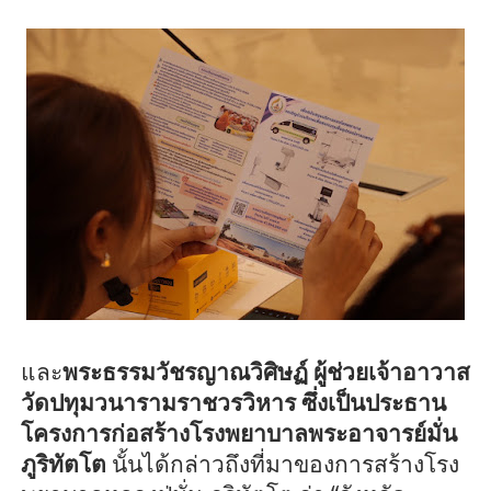
และ
พระธรรมวัช
รญา
ณวิศิษฏ์ ผู้ช่วยเจ้าอาวาส
วัดปทุมวนารามราชวรวิหาร
ซึ่งเป็น
ประธาน
โครงการก่อสร้างโรงพยาบาลพระอาจารย์มั่น
ภู
ริทัต
โต
นั้นได้กล่าว
ถึงที่มาของ
การสร้างโรง