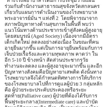
“
ทางโรงพยาบาลฯได้มีการประชุมวางแผน
ร่วมกับสำนักงานสาธารณสุขจังหวัดสกลนคร
เกี่ยวกับแผนการดำเนินงานของโรงพยาบาล
พระอาจารย์มั่น ฯ แห่งที่
2
โดยพิจารณาจาก
สภาพปัญหาทางด้านสุขภาพในพื้นที่ พบว่า
แนวโน้มทางด้านประชากรเข้าสู่สังคมผู้สูงอายุ
โดยสมบูรณ์ (
Aged Society)
เนื่องจากมีอัตรา
เด็กเกิดใหม่ ลดลงอย่างต่อเนื่อง ในขณะที่คน
อายุยืนมากขึ้น แต่เป็นการอายุยืนพร้อมกับการ
เจ็บป่วยเรื้อรังและความทุพลภาพ คาดว่า ใน
อีก
5-10
ปี ข้างหน้า สัดส่วนประชากรวัย
ทำงานจะลดลง และผู้สูงอายุจะมากขึ้น และอีก
ปัญหาทางสังคมคือปัญหายาเสพติด ดังนั้นทาง
โรงพยาบาลจึงได้กำหนดทิศทางการให้บริการ
ของโรงพยาบาลไปที่การดูแลผู้ป่วย
3
กลุ่มหลัก
คือ ผู้ป่วยระยะประคับประคองหรือระยะ
สุดท้าย(
Palliative care)
ผู้ป่วยที่ต้องได้รับการ
ฟื้นฟูระยะกลาง(
Intermediate care)
และบำบัด