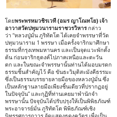
โดย
พระพรหมว
ชิร
เว
ที
(อมร
ญาโ
ณทโย) เจ้า
อาวาสวัดปทุมวนารามราชวรวิหาร
กล่าว
ว่า
“หลวงปู่มั่น ภู
ริทัต
โต ได้
เคย
จำพรรษาที่วัด
ปทุมวนาราม
1
พรรษา
เมื่อครั้งจาริกมาศึกษา
ธรรมที่กรุงเทพมหานคร และเป็นจุดแวะพักตั้ง
ต้น ก่อนจาริกธุดงค์ไปภาคเหนือและตะวัน
ตก
และ
ในขณะจำพรรษานั้นท่านได้มอบมรดก
ธรรมชิ้นสำคัญไว้ คือ ขัน
ธะ
วิมุติสะ
มังคี
ธรรมะ
ซึ่งเป็นธรรมบรรยายลายมือของหลวงปู่มั่น ซึ่ง
เป็นหลักฐานลายมือเพียงชิ้นเดียวที่ปรากฏอยู่
ในปัจจุบัน”
และ
กุฏิที่ท่านเคยมาพำนักจำ
พรรษา
นั้น ปัจจุบันได้ปรับปรุงให้เป็น
พิพิธภัณฑ์
พระอาจารย์มั่น ภู
ริทัต
โต พิพิธภัณฑ์เชิง
นิทรรศการถาวร จัดแสดง
ธุ
ดงควัตร เพื่อเป็น