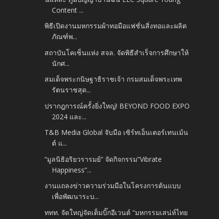
Content ...
พิธีเปิดงานมหกรรมผ้าทอมือแฟชั่นสิ่งทอและผลิต
ภัณฑ์พ...
สถาบันโคเซ็นแห่ง สจล. จัดพิธีสำเร็จการศึกษาให้
นักศ...
สมเด็จพระกนิษฐาธิราชเจ้า กรมสมเด็จพระเทพ
รัตนราชสุด...
ปรากฎการณ์ครั้งยิ่งใหญ่! BEYOND FOOD EXPO
2024 และ...
T&B Media Global จับมือ เซิร์ทเอ็นเตอร์เทนเม้น
ต์ แ...
“มูลนิธิอริยวรารมย์” จัดกิจกรรม”Vibrate
Happiness”...
งานแถลงข่าวความร่วมมือในโครงการต้นแบบ
เพื่อพัฒนาระบ...
ททท. จัดใหญ่จัดเต็มบิ๊กอีเวนต์ “มหกรรมเสน่ห์ไทย