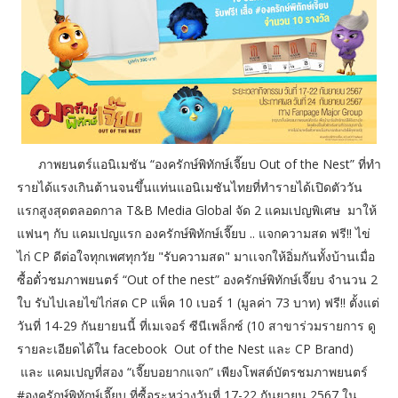
ภาพยนตร์แอนิเมชัน “องครักษ์พิทักษ์เจี๊ยบ Out of the Nest” ที่ทำ
รายได้แรงเกินต้านจนขึ้นแท่นแอนิเมชันไทยที่ทำรายได้เปิดตัววัน
แรกสูงสุดตลอดกาล T&B Media Global จัด 2 แคมเปญพิเศษ มาให้
แฟนๆ กับ แคมเปญแรก องครักษ์พิทักษ์เจี๊ยบ .. แจกความสด ฟรี!! ไข่
ไก่ CP ดีต่อใจทุกเพศทุกวัย "รับความสด" มาเเจกให้อิ่มกันทั้งบ้านเมื่อ
ซื้อตั๋วชมภาพยนตร์ “Out of the nest” องครักษ์พิทักษ์เจี๊ยบ จำนวน 2
ใบ รับไปเลยไข่ไก่สด CP แพ็ค 10 เบอร์ 1 (มูลค่า 73 บาท) ฟรี!! ตั้งแต่
วันที่ 14-29 กันยายนนี้ ที่เมเจอร์ ซีนีเพล็กซ์ (10 สาขาร่วมรายการ ดู
รายละเอียดได้ใน facebook Out of the Nest และ CP Brand)
และ แคมเปญที่สอง “เจี๊ยบอยากแจก” เพียงโพสต์บัตรชมภาพยนตร์
#องครักษ์พิทักษ์เจี๊ยบ ที่ซื้อระหว่างวันที่ 17-22 กันยายน 2567 ใน