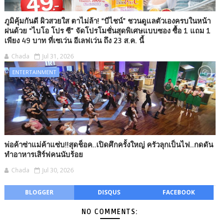
ภูมิคุ้มกันดี ผิวสวยใส ตาไม่ล้า! “บีไชน์” ชวนดูแลตัวเองครบในหน้า
ฝนด้วย “ไบโอ โปร ซี” จัดโปรโมชั่นสุดพิเศษแบบซอง ซื้อ 1 แถม 1
เพียง 49 บาท ที่เซเว่น อีเลฟเว่น ถึง 23 ส.ค. นี้
Chada
Jul 31, 2026
ENTERTAINMENT
พ่อค้าซ่าแม่ค้าแซ่บ!!สุดช็อค..เปิดศึกครั้งใหญ่ ครัวลุกเป็นไฟ..กดดัน
ทำอาหารเสิร์ฟคนนับร้อย
Chada
Jul 30, 2026
BLOGGER
DISQUS
FACEBOOK
NO COMMENTS: