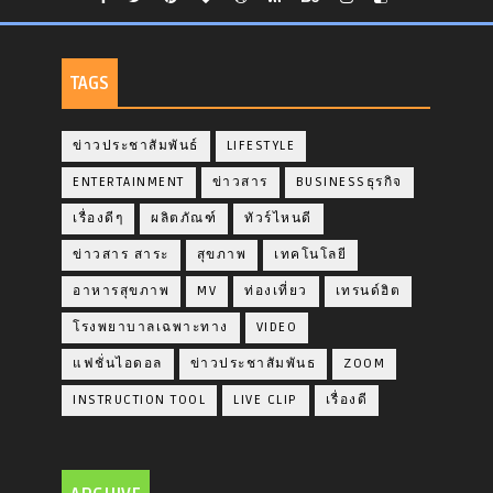
TAGS
ข่าวประชาสัมพันธ์
LIFESTYLE
ENTERTAINMENT
ข่าวสาร
BUSINESSธุรกิจ
เรื่องดีๆ
ผลิตภัณฑ์
ทัวร์ไหนดี
ข่าวสาร สาระ
สุขภาพ
เทคโนโลยี
อาหารสุขภาพ
MV
ท่องเที่ยว
เทรนด์ฮิต
โรงพยาบาลเฉพาะทาง
VIDEO
แฟชั่นไอดอล
ข่าวประชาสัมพันธ
ZOOM
INSTRUCTION TOOL
LIVE CLIP
เรื่องดี