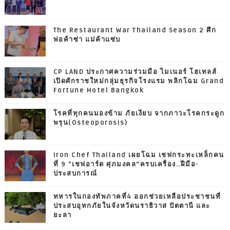
The Restaurant War Thailand Season 2 ศึก
พ่อค้าซ่า แม่ค้าแซ่บ
CP LAND ประกาศความร่วมมือ ไมเนอร์ โฮเทลส์
เปิดศักราชใหม่กลุ่มธุรกิจโรงแรม พลิกโฉม Grand
Fortune Hotel Bangkok
โรคที่ทุกคนมองข้าม ภัยเงียบ จากภาวะโรคกระดูก
พรุน(Osteoporosis)
Iron Chef Thailand เผยโฉม เชฟกระทะเหล็กคน
ที่ 9 “เชฟอาร์ต ศุภมงคล”ครบเครื่อง..ฝีมือ-
ประสบการณ์
ทหารในกองทัพภาคที่4 ออกช่วยเหลือประชาชนที่
ประสบอุทกภัยในจังหวัดนราธิวาส ปัตตานี และ
ยะลา