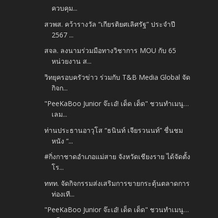
ควบคุม...
สวพส. คว้ารางวัล “เกียรติยศเลิศรัฐ” ประจำปี
2567 ...
สจล. ลงนามร่วมมือทางวิชาการ MOU กับ 65
หน่วยงาน ส...
วิทยุครอบครัวข่าว ร่วมกับ T&B Media Global จัด
กิจก...
"PeeKaBoo Junior จ๊ะเอ๋! เด็ด เด็ด" ชวนทำเมนู…
เลม...
ท่านประธานอาวุโส “ธนินท์ เจียรวนนท์” ชื่นชม
หนัง “...
#กิ่งกาชาดอำเภอแม่สาย จังหวัดเชียงราย ได้จัดตั้ง
โร...
ททท. จัดกิจกรรมส่งเสริมการขายกระตุ้นตลาดการ
ท่องเที...
"PeeKaBoo Junior จ๊ะเอ๋! เด็ด เด็ด" ชวนทำเมนู…