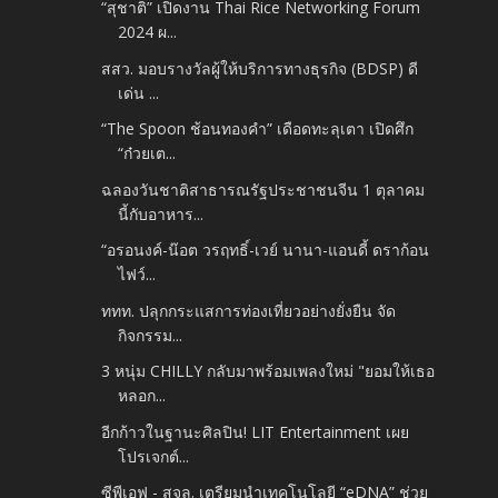
“สุชาติ” เปิดงาน Thai Rice Networking Forum
2024 ผ...
สสว. มอบรางวัลผู้ให้บริการทางธุรกิจ (BDSP) ดี
เด่น ...
“The Spoon ช้อนทองคำ” เดือดทะลุเตา เปิดศึก
“ก๋วยเต...
ฉลองวันชาติสาธารณรัฐประชาชนจีน 1 ตุลาคม
นี้กับอาหาร...
“อรอนงค์-น๊อต วรฤทธิ์-เวย์ นานา-แอนดี้ ดราก้อน
ไฟว์...
ททท. ปลุกกระแสการท่องเที่ยวอย่างยั่งยืน จัด
กิจกรรม...
3 หนุ่ม CHILLY กลับมาพร้อมเพลงใหม่ "ยอมให้เธอ
หลอก...
อีกก้าวในฐานะศิลปิน! LIT Entertainment เผย
โปรเจกต์...
ซีพีเอฟ - สจล. เตรียมนำเทคโนโลยี “eDNA” ช่วย