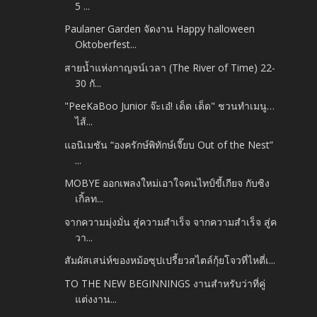
5 ...
Paulaner Garden จัดงาน Happy halloween
Oktoberfest...
สายน้ำแห่งกาญจน์เวลา (The River of Time) 22-
30 กั...
"PeeKaBoo Junior จ๊ะเอ๋! เด็ด เด็ด" ชวนทำเมนู…
ไส้...
แอนิเมชัน “องครักษ์พิทักษ์เจี๊ยบ Out of the Nest”
...
MOBYE ออกเพลงใหม่เอาใจคนไทป์ขี้เกียจ กับซิง
เกิ้ลท...
จากความมุ่งมั่น สู่ความสำเร็จ จากความสำเร็จ สู่ค
วา...
สัมผัสเสน่ห์ของหม้อซุปเปรี้ยวสไตล์กุ้ยโจวที่ไหตี่เ...
TO THE NEW BEGINNINGS งานสำหรับว่าที่คู่
แต่งงาน...