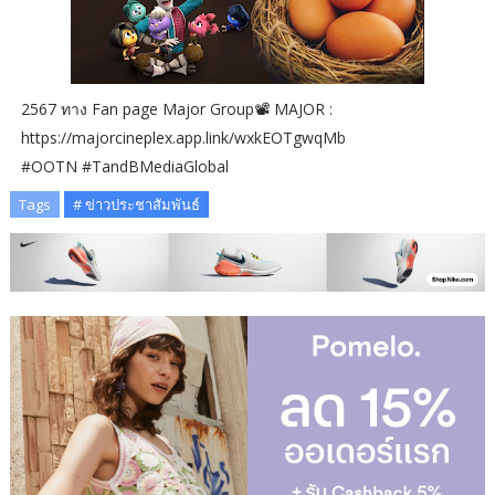
2567 ทาง Fan page Major Group📽 MAJOR :
https://majorcineplex.app.link/wxkEOTgwqMb
#OOTN #TandBMediaGlobal
Tags
# ข่าวประชาสัมพันธ์