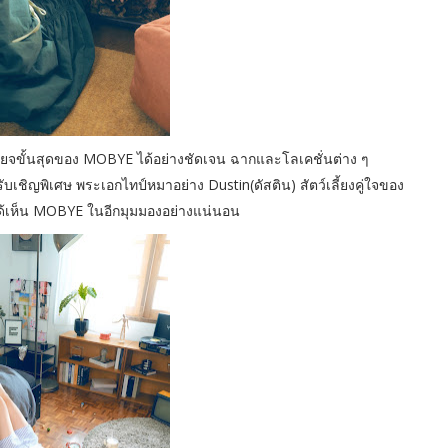
กียจขั้นสุดของ MOBYE ได้อย่างชัดเจน ฉากและโลเคชั่นต่าง ๆ
บเชิญพิเศษ พระเอกไทป์หมาอย่าง Dustin(ดัสติน) สัตว์เลี้ยงคู่ใจของ
งได้เห็น MOBYE ในอีกมุมมองอย่างแน่นอน