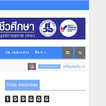
รพ. เฉพาะทาง
อื่น ๆ
เตรียมพบกับ...การแสดงโขนสุดยิ่งใหญ่แห่งป
ENTERTAINMENT
TOTAL PAGEVIEWS
1
9
9
6
0
6