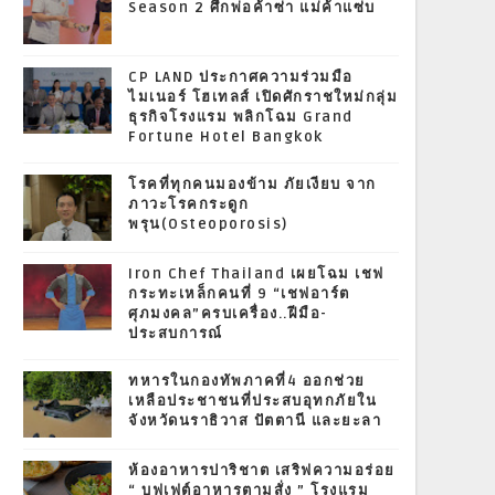
Season 2 ศึกพ่อค้าซ่า แม่ค้าแซ่บ
CP LAND ประกาศความร่วมมือ
ไมเนอร์ โฮเทลส์ เปิดศักราชใหม่กลุ่ม
ธุรกิจโรงแรม พลิกโฉม Grand
Fortune Hotel Bangkok
โรคที่ทุกคนมองข้าม ภัยเงียบ จาก
ภาวะโรคกระดูก
พรุน(Osteoporosis)
Iron Chef Thailand เผยโฉม เชฟ
กระทะเหล็กคนที่ 9 “เชฟอาร์ต
ศุภมงคล”ครบเครื่อง..ฝีมือ-
ประสบการณ์
ทหารในกองทัพภาคที่4 ออกช่วย
เหลือประชาชนที่ประสบอุทกภัยใน
จังหวัดนราธิวาส ปัตตานี และยะลา
ห้องอาหารปาริชาต เสริฟความอร่อย
“ บุฟเฟต์อาหารตามสั่ง ” โรงแรม