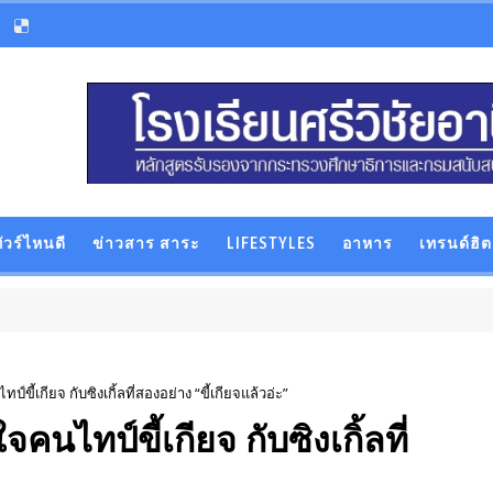
ัวร์ไหนดี
ข่าวสาร สาระ
LIFESTYLES
อาหาร
เทรนด์ฮิต
้เกียจ กับซิงเกิ้ลที่สองอย่าง “ขี้เกียจแล้วอ่ะ”
ไทป์ขี้เกียจ กับซิงเกิ้ลที่