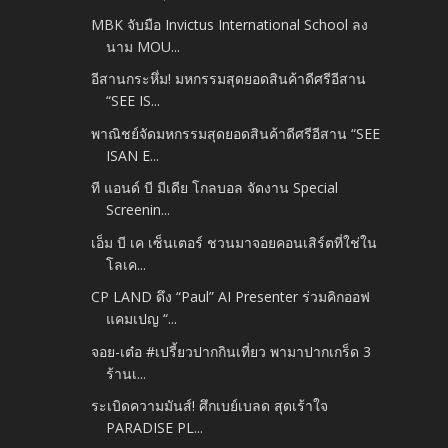
MBK จับมือ Invictus International School ลง
นาม MOU...
อีสานกระหึ่ม! มหกรรมสุดยอดสินค้าดีศรีอีสาน
“SEE IS...
พาณิชย์จัดมหกรรมสุดยอดสินค้าดีศรีอีสาน “SEE
ISAN E...
ที แอนด์ บี มีเดีย โกลบอล จัดงาน Special
Screenin...
เอ็ม บี เค เซ็นเตอร์ ชวนมาจอยคอนเสิร์ตที่ใช่ใน
โลเค...
CP LAND ดึง “Paul” AI Presenter ร่วมคิกออฟ
แคมเปญ “...
จอย-เต๋อ #เปรี้ยวปากกินเที่ยว พามาปากเกร็ด 3
ร้านเ...
ระเบิดความมันส์! ศึกเบย์เบลด สุดเร้าใจ
PARADISE PL...