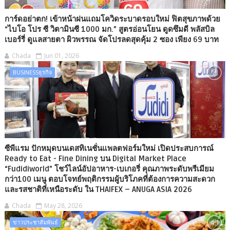
การ์ดอย่าตก! เข้าหน้าฝนแถมโควิดระบาดรอบใหม่ ฟิตสุขภาพด้วย
“ไบโอ โปร ซี วิตามินซี 1000 มก.” สูตรอ่อนโยน ดูดซึมดี พลัสบิล
เบอร์รี่ ดูแลสายตา ผิวพรรณ จัดโปรลดสุดคุ้ม 2 ซอง เพียง 69 บาท
Chada
Jun 01, 2026
BUSINESSธุรกิจ
ซีพีแรม ปักหมุดบนเดสทิเนชั่นแพลตฟอร์มใหม่ เปิดประสบการณ์
Ready to Eat - Fine Dining บน Digital Market Place
“Fudidiworld” โชว์ไลน์อัปอาหาร-เบเกอรี่ คุณภาพระดับพรีเมียม
กว่า100 เมนู ตอบโจทย์พฤติกรรมผู้บริโภคที่ต้องการความสะดวก
และรสชาติที่เหนือระดับ ใน THAIFEX – ANUGA ASIA 2026
Chada
May 28, 2026
ข่าวประชาสัมพันธ์