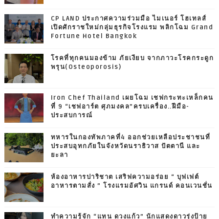
CP LAND ประกาศความร่วมมือ ไมเนอร์ โฮเทลส์
เปิดศักราชใหม่กลุ่มธุรกิจโรงแรม พลิกโฉม Grand
Fortune Hotel Bangkok
โรคที่ทุกคนมองข้าม ภัยเงียบ จากภาวะโรคกระดูก
พรุน(Osteoporosis)
Iron Chef Thailand เผยโฉม เชฟกระทะเหล็กคน
ที่ 9 “เชฟอาร์ต ศุภมงคล”ครบเครื่อง..ฝีมือ-
ประสบการณ์
ทหารในกองทัพภาคที่4 ออกช่วยเหลือประชาชนที่
ประสบอุทกภัยในจังหวัดนราธิวาส ปัตตานี และ
ยะลา
ห้องอาหารปาริชาต เสริฟความอร่อย “ บุฟเฟต์
อาหารตามสั่ง ” โรงแรมอัศวิน แกรนด์ คอนเวนชั่น
ทำความรู้จัก “แทน ดวงแก้ว” นักแสดงดาวรุ่งป้าย