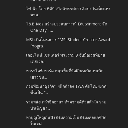
ไฟ-ฟ้า โดย ทีทีบี เปิดนิทรรศการศิลปะวันเด็กแห่ง
ชาต...
T&B Kids สร้างประสบการณ์ Edutainment จัด
One Day T...
MSI เปิดโครงการ “MSI Student Creator Award
Progra...
เดอะไนน์ เซ็นเตอร์ พระราม 9 จับมือเวสท์บาย
เดลิเวอ...
พาราไดซ์ พาร์ค หนุนพื้นที่จัดศึกเทเบิลเทนนิส
เยาวชน...
กรมพัฒนาธุรกิจฯ ผนึกกำลัง TWA ดันไทยผงาด
ขึ้นเป็น “...
รวมพลังเหล่าจิตอาสา ทำความดีด้วยหัวใจ ร่วม
บำเพ็ญสา...
ทำบุญใหญ่ต้นปี เสริมความเป็นสิริมงคลแก่ชีวิต
ในเทศ...