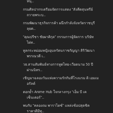
หนุ...
กรมศิลปากรเตรียมจัดการแสดง “สังคีตสุนทรีย์
ถวายพระบ...
กรมพัฒนาธุรกิจการค้า ผนึกกำลังจังหวัดราชบุรี
ลุยต...
“คุณปรีชา ชัยผาติกุล” กรรมการผู้จัดการ บริษัท
ไผ่ท...
ทูลกระหม่อมหญิงอุบลรัตนราชกัญญา สิริวัฒนา
พรรณวดี เ...
วธ.สานสัมพันธ์ทางการทูตไทย-เวียดนาม 50 ปี
ผ่านนิทร...
เชิญมาฉลองวันแห่งความรักกันที่โรงแรม ดิ เอมเม
อรัลด์
ตอกย้ำ Anime Hub ใจกลางกรุง “เอ็ม บี เค
เซ็นเตอร์”...
พบกับ “คลองถม พาราไดซ์” แหล่งช้อปสุดชิค
ราคาดีมีทุ...