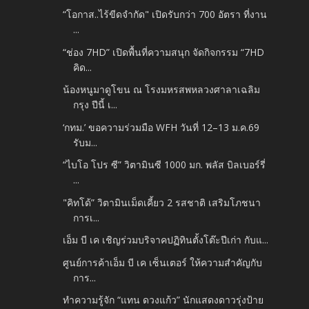
“โอกาส..ไร้ขีดจำกัด" เปิดรับกว่า 700 อัตรา ที่งาน
...
“ช่อง 7HD” เปิดพื้นที่ความสนุก จัดกิจกรรม “7HD
คิด...
น้องหนูมาดูโขน ณ โรงมหรสพหลวงศาลาเฉลิม
กรุง ปีนี้ เ...
‘กทม.’ ขอความร่วมมือ WFH วันที่ 12–13 ม.ค.69
รับม...
“ไบโอ โปร ซี” วิตามินซี 1000 มก. พลัส บิลเบอร์รี่
...
"คิทโด้” วิตามินเม็ดเคี้ยว 2 รสชาติ เสริมโภชนา
การเ...
เอ็ม บี เค เชิญร่วมบริจาคปฏิทินตั้งโต๊ะปีเก่า กับแ...
ศูนย์การค้าเอ็ม บี เค เซ็นเตอร์ ให้ความสำคัญกับ
การ...
ทำความรู้จัก “แทน ดวงแก้ว” นักแสดงดาวรุ่งป้าย