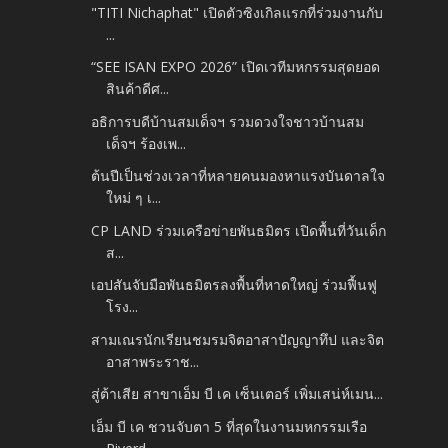
"TITI Nichaphat" เปิดตัวซิงเกิลแรกที่ร่วมงานกับ
...
“SEE ISAN EXPO 2026” เปิดเวทีมหกรรมสุดยอด
สินค้าดีศ...
อธิการบดีบ้านสมเด็จฯ รวมดวงใจชาวบ้านสม
เด็จฯ ร้องเพ...
ต้นปีเป็นช่วงเวลาที่หลายคนมองหาแรงบันดาลใจ
ใหม่ ๆ เ...
CP LAND ร่วมเครือข่ายพันธมิตร เปิดพื้นที่วันเด็ก
ส...
เอปสันจับมือพันธมิตรลงพื้นที่หาดใหญ่ ร่วมฟื้นฟู
โรง...
สามเณรนักเรียนชมรมจิตอาสาปัญญาทึป และจิต
อาสาพระราช...
สู่ต้าเสีย สาขาเอ็ม บี เค เซ็นเตอร์ เพิ่มเสน่ห์เมน...
เอ็ม บี เค ชวนจับตา 5 ที่สุดในงานมหกรรมเรือ