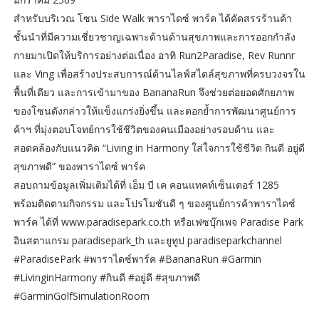
สำหรับบริเวณ โซน Side Walk พาราไดซ์ พาร์ค ได้คัดสรรร้านค้า
ชั้นนำที่มีความเชี่ยวชาญเฉพาะด้านด้านสุขภาพและการออกกำลัง
กายมาเปิดให้บริการอย่างต่อเนื่อง อาทิ Run2Paradise, Rev Runnr
และ Ving เพื่อสร้างประสบการณ์ด้านไลฟ์สไตล์สุขภาพที่ครบวงจรใน
พื้นที่เดียว และการเข้ามาของ BananaRun จึงช่วยต่อยอดศักยภาพ
ของโซนดังกล่าวให้แข็งแกร่งยิ่งขึ้น และตอกย้ำการพัฒนาศูนย์การ
ค้าฯ ที่มุ่งตอบโจทย์การใช้ชีวิตของคนเมืองอย่างรอบด้าน และ
สอดคล้องกับแนวคิด “Living in Harmony ใส่ใจการใช้ชีวิต กินดี อยู่ดี
สุขภาพดี” ของพาราไดซ์ พาร์ค
สอบถามข้อมูลเพิ่มเติมได้ที่ เอ็ม บี เค คอนแทคท์เซ็นเตอร์ 1285
พร้อมติดตามกิจกรรม และโปรโมชันดี ๆ ของศูนย์การค้าพาราไดซ์
พาร์ค ได้ที่ www.paradisepark.co.th หรือเฟซบุ๊กเพจ Paradise Park
อินสตาแกรม paradisepark_th และยูทูป paradiseparkchannel
#ParadisePark #พาราไดซ์พาร์ค #BananaRun #Garmin
#LivinginHarmony #กินดี #อยู่ดี #สุขภาพดี
#GarminGolfSimulationRoom