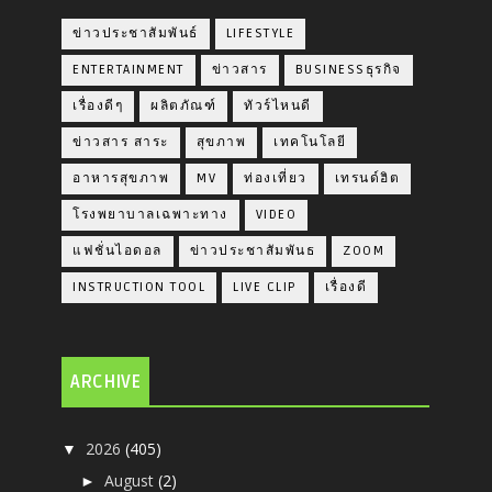
ข่าวประชาสัมพันธ์
LIFESTYLE
ENTERTAINMENT
ข่าวสาร
BUSINESSธุรกิจ
เรื่องดีๆ
ผลิตภัณฑ์
ทัวร์ไหนดี
ข่าวสาร สาระ
สุขภาพ
เทคโนโลยี
อาหารสุขภาพ
MV
ท่องเที่ยว
เทรนด์ฮิต
โรงพยาบาลเฉพาะทาง
VIDEO
แฟชั่นไอดอล
ข่าวประชาสัมพันธ
ZOOM
INSTRUCTION TOOL
LIVE CLIP
เรื่องดี
ARCHIVE
2026
(405)
▼
August
(2)
►